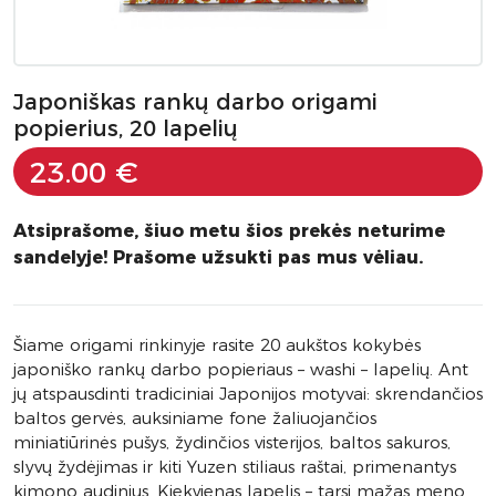
Japoniškas rankų darbo origami
popierius, 20 lapelių
23.00 €
Atsiprašome, šiuo metu šios prekės neturime
sandelyje! Prašome užsukti pas mus vėliau.
Šiame origami rinkinyje rasite 20 aukštos kokybės
japoniško rankų darbo popieriaus – washi – lapelių. Ant
jų atspausdinti tradiciniai Japonijos motyvai: skrendančios
baltos gervės, auksiniame fone žaliuojančios
miniatiūrinės pušys, žydinčios visterijos, baltos sakuros,
slyvų žydėjimas ir kiti Yuzen stiliaus raštai, primenantys
kimono audinius. Kiekvienas lapelis – tarsi mažas meno