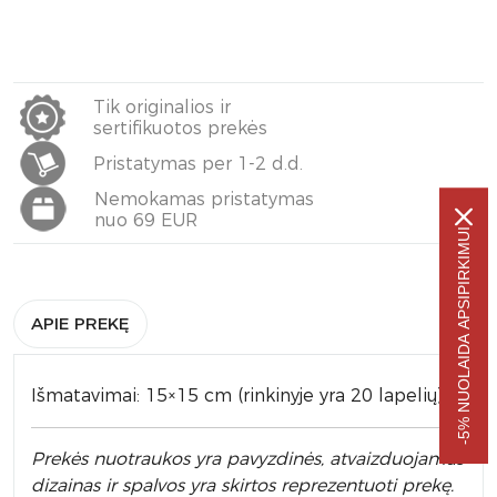
Tik originalios ir
sertifikuotos prekės
Pristatymas per 1-2 d.d.
Nemokamas pristatymas
nuo 69 EUR
-5% NUOLAIDA APSIPIRKIMUI
APIE PREKĘ
Išmatavimai: 15×15 cm (rinkinyje yra 20 lapelių).
Prek
ės nuotraukos yra pavyzdinės,
atvaizduojamas
dizainas ir spalvos yra skirtos reprezentuoti prekę.