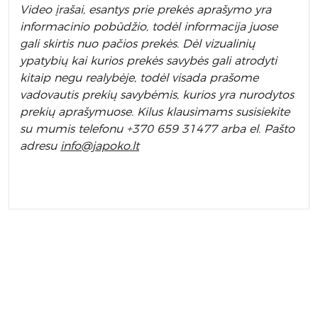
Video įrašai, esantys prie prekės aprašymo yra
informacinio pobūdžio, todėl informacija juose
gali skirtis nuo pačios prekės. Dėl vizualinių
ypatybių kai kurios prekės savybės gali atrodyti
kitaip negu realybėje, todėl visada prašome
vadovautis prekių savybėmis, kurios yra nurodytos
prekių aprašymuose. Kilus klausimams susisiekite
su mumis telefonu +370 659 31477 arba el. Pa
što
adresu
info
@japoko.lt