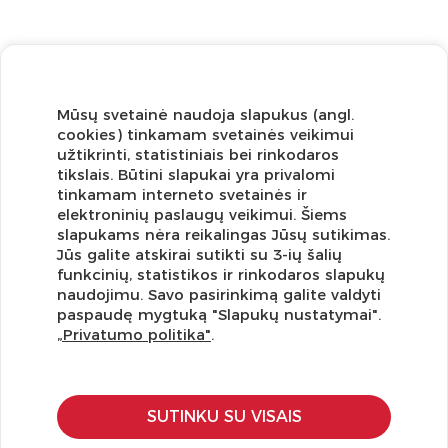
Mūsų svetainė naudoja slapukus (angl.
cookies) tinkamam svetainės veikimui
užtikrinti, statistiniais bei rinkodaros
tikslais. Būtini slapukai yra privalomi
tinkamam interneto svetainės ir
elektroninių paslaugų veikimui. Šiems
slapukams nėra reikalingas Jūsų sutikimas.
Jūs galite atskirai sutikti su 3-ių šalių
funkcinių, statistikos ir rinkodaros slapukų
Užsisakykite naujienlaiškį ir pirmi gaukite geriausius
naudojimu. Savo pasirinkimą galite valdyti
pasiūlymus!
paspaudę mygtuką "Slapukų nustatymai".
„Privatumo politika"
.
SUTINKU SU VISAIS
KLIENTŲ APTARNAVIMAS