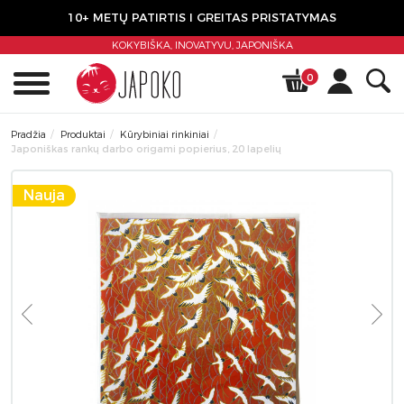
10+ METŲ PATIRTIS I GREITAS PRISTATYMAS
KOKYBIŠKA, INOVATYVU,
JAPONIŠKA
0
Pradžia
Produktai
Kūrybiniai rinkiniai
Japoniškas rankų darbo origami popierius, 20 lapelių
Nauja