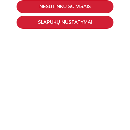
Pirkimo – pardavimo taisyklės
NESUTINKU SU VISAIS
Pristatymas ir grąžinimas
Apmokėjimo būdai
SLAPUKŲ NUSTATYMAI
Kokybės ir saugumo standartai
Privatumo taisyklės
NAUDINGA ŽINOTI
Tinklaraštis
Kodomo edukacijos
Kūrybinės dirbtuvės
LaQ konkursas
LaQ konstravimo schemos
Ugdymo įstaigoms
Kur įsigyti
Didmena
APIE PREKĖS ŽENKLUS
Kas yra LaQ?
BRAIN BUILDERS kūdikiams
IWAKO trintukai-dėlionės