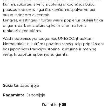
kūrinys, sukurtas iš kelių sluoksnių šilkografijos būdu,
puoštas sodriomis, ilgai išliekančiomis spalvomis bei
aukso ir sidabro akcentais.
Lengvas, elastingas ir tvirtas washi popierius puikiai tinka
origami darbams, atvirukų kūrimui ar mažoms
rankdarbių detalėms.
Washi popierius yra saugomas UNESCO, įtrauktas į
Nematerialaus kultūros paveldo sąrašą, taip pripažįstant
šios japoniškos tradicijos istorinę, kultūrinę ir meninę
vertę, kruopštumą bei ryšį su gamta.
Sukurta:
Japonijoje
Pagaminta:
Japonijoje
Dalintis: