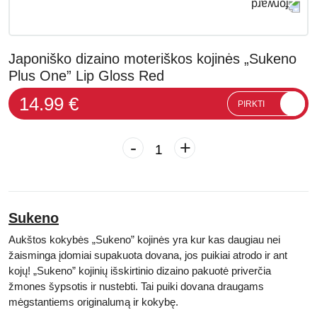
Japoniško dizaino moteriškos kojinės „Sukeno
Plus One” Lip Gloss Red
14.99 €
PIRKTI
-
+
Sukeno
Aukštos kokybės „Sukeno”
kojinės yra kur kas daugiau nei
žaisminga įdomiai supakuota dovana, jos puikiai atrodo ir ant
kojų! „
Sukeno”
kojinių išskirtinio dizaino pakuotė priverčia
žmones šypsotis ir nustebti. Tai puiki dovana draugams
mėgstantiems
originalumą ir kokybę.