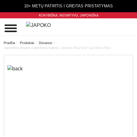
10+ METŲ PATIRTIS I GREITAS PRISTATYMAS
KOKYBIŠKA, INOVATYVU,
JAPONIŠKA
0
Pradžia
Produktai
Dovanos
Japoniško dizaino moteriškos kojinės „Sukeno Plus One” Lip Gloss Red