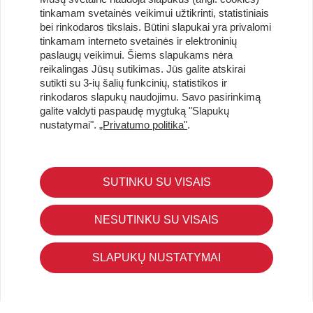
tinkamam svetainės veikimui užtikrinti, statistiniais
bei rinkodaros tikslais. Būtini slapukai yra privalomi
tinkamam interneto svetainės ir elektroninių
paslaugų veikimui. Šiems slapukams nėra
reikalingas Jūsų sutikimas. Jūs galite atskirai
Užsisakykite naujienlaiškį ir pirmi gaukite geriausius
sutikti su 3-ių šalių funkcinių, statistikos ir
pasiūlymus!
rinkodaros slapukų naudojimu. Savo pasirinkimą
galite valdyti paspaudę mygtuką "Slapukų
nustatymai".
„Privatumo politika"
.
KLIENTŲ APTARNAVIMAS
SUTINKU SU VISAIS
Pirkimo – pardavimo taisyklės
Pristatymas ir grąžinimas
NESUTINKU SU VISAIS
Apmokėjimo būdai
Kokybės ir saugumo standartai
SLAPUKŲ NUSTATYMAI
Privatumo taisyklės
NAUDINGA ŽINOTI
Tinklaraštis