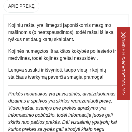
APIE PREKĘ
Kojinių raštai yra
išmegzti
japoniškomis mezgimo
mašinomis (o neatspausdintos), todėl raštai išlieka
ryškūs net daug kartų skalbiant.
-5% NUOLAIDA APSIPIRKIMUI
Kojinės numegztos iš
aukštos kokybės poliesterio ir
medvilnės
, todėl kojinės greitai nesusidėvi.
Lengva susukti ir išvynioti, taupo vietą ir kojinių
stalčiaus tvarkymą paverčia smagia pramoga!
Prek
ės nuotraukos yra pavyzdinės,
atvaizduojamas
dizainas ir spalvos yra skirtos reprezentuoti prekę.
Video įrašai, esantys prie prekės aprašymo yra
informacinio pobūdžio, todėl informacija juose gali
skirtis nuo pačios prekės. Dėl vizualinių ypatybių kai
kurios prekės savybės gali atrodyti kitaip negu