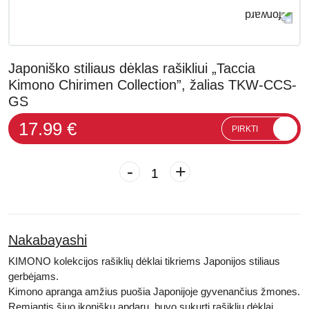
Japoniško stiliaus dėklas rašikliui „Taccia
Kimono Chirimen Collection”, žalias TKW-CCS-
GS
17.99 €
PIRKTI
-
+
Nakabayashi
KIMONO kolekcijos rašiklių dėklai tikriems Japonijos stiliaus
gerbėjams.
Kimono apranga amžius puošia Japonijoje gyvenančius žmones.
Remiantis šiuo ikonišku apdaru, buvo sukurti rašiklių dėklai.