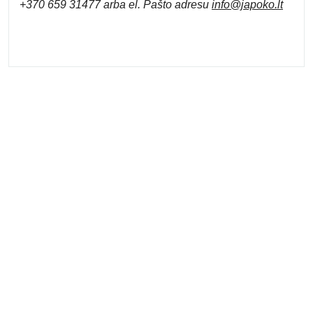
+370 659 31477 arba el. Pa
što adresu
info
@japoko.lt