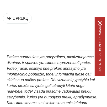
APIE PREKĘ
-5% NUOLAIDA APSIPIRKIMUI
Prek
ės nuotraukos yra pavyzdinės,
atvaizduojamas
dizainas ir spalvos yra skirtos reprezentuoti prekę.
Video įrašai, esantys prie prekės aprašymo yra
informacinio pobūdžio, todėl informacija juose gali
skirtis nuo pačios prekės. Dėl vizualinių ypatybių kai
kurios prekės savybės gali atrodyti kitaip negu
realybėje, todėl visada prašome vadovautis prekių
savybėmis, kurios yra nurodytos prekių aprašymuose.
Kilus klausimams susisiekite su mumis telefonu