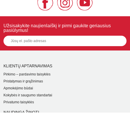
Užsisakykite naujienlaiškį ir pirmi gaukite geriausius
pasiūlymus!
KLIENTŲ APTARNAVIMAS
Pirkimo – pardavimo taisyklės
Pristatymas ir grąžinimas
Apmokėjimo būdai
Kokybės ir saugumo standartai
Privatumo taisyklės
NAUDINGA ŽINOTI
Tinklaraštis
Kodomo edukacijos