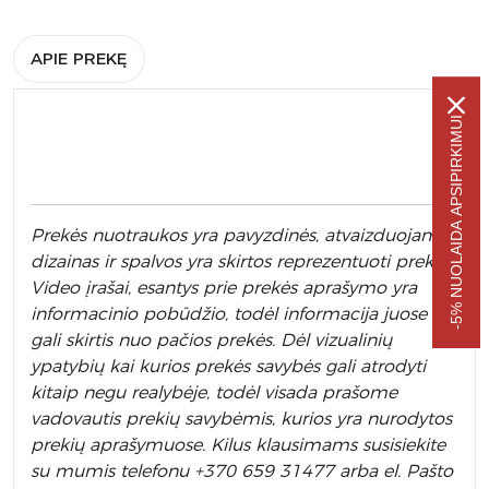
APIE PREKĘ
-5% NUOLAIDA APSIPIRKIMUI
Prek
ės nuotraukos yra pavyzdinės,
atvaizduojamas
dizainas ir spalvos yra skirtos reprezentuoti prekę.
Video įrašai, esantys prie prekės aprašymo yra
informacinio pobūdžio, todėl informacija juose
gali skirtis nuo pačios prekės. Dėl vizualinių
ypatybių kai kurios prekės savybės gali atrodyti
kitaip negu realybėje, todėl visada prašome
vadovautis prekių savybėmis, kurios yra nurodytos
prekių aprašymuose. Kilus klausimams susisiekite
su mumis telefonu +370 659 31477 arba el. Pa
što