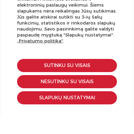
elektroninių paslaugų veikimui. Šiems
slapukams nėra reikalingas Jūsų sutikimas.
Jūs galite atskirai sutikti su 3-ių šalių
funkcinių, statistikos ir rinkodaros slapukų
Užsisakykite naujienlaiškį ir pirmi gaukite geriausius
naudojimu. Savo pasirinkimą galite valdyti
pasiūlymus!
paspaudę mygtuką "Slapukų nustatymai".
„Privatumo politika"
.
SUTINKU SU VISAIS
KLIENTŲ APTARNAVIMAS
Pirkimo – pardavimo taisyklės
NESUTINKU SU VISAIS
Pristatymas ir grąžinimas
Apmokėjimo būdai
SLAPUKŲ NUSTATYMAI
Kokybės ir saugumo standartai
Privatumo taisyklės
NAUDINGA ŽINOTI
Tinklaraštis
Kodomo edukacijos