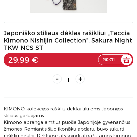
Japoniško stiliaus dėklas rašikliui „Taccia
Kimono Nishijin Collection”, Sakura Night
TKW-NCS-ST
29.99 €
PIRKTI
-
+
KIMONO kolekcijos rašiklių dėklai tikriems Japonijos
stiliaus gerbėjams.
Kimono apranga amžius puošia Japonijoje gyvenančius
žmones. Remiantis šiuo ikonišku apdaru, buvo sukurti
rašiklių dėklai. Dėkluose atsispindi atpažįstamos kimono