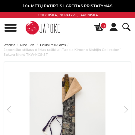
10+ METŲ PATIRTIS I GREITAS PRISTATYMAS
KOKYBIŠKA, INOVATYVU,
JAPONIŠKA
0
Pradžia
Produktai
Dėklai rašikliams
Japoniško stiliaus dėklas rašikliui „Taccia Kimono Nishijin Collection”,
Sakura Night TKW-NCS-ST