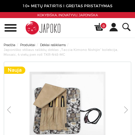
10+ METŲ PATIRTIS I GREITAS PRISTATYMAS
KOKYBIŠKA, INOVATYVU,
JAPONIŠKA
0
Pradžia
Produktai
Dėklai rašikliams
Japoniško stiliaus rašiklių dėklas „Taccia Kimono Nishijin“ kolekcija,
Mosaic, 4 vietų pen roll TKR-N4S-MC
Nauja