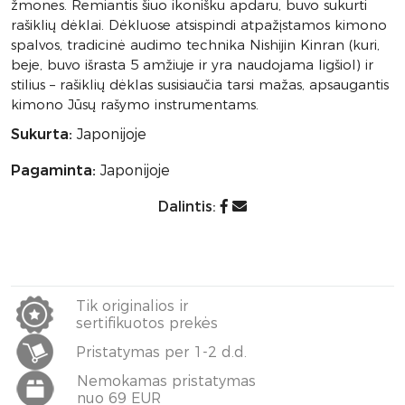
žmones. Remiantis šiuo ikonišku apdaru, buvo sukurti
rašiklių dėklai. Dėkluose atsispindi atpažįstamos kimono
spalvos, tradicinė audimo technika Nishijin Kinran (kuri,
beje, buvo išrasta 5 amžiuje ir yra naudojama ligšiol) ir
stilius – rašiklių dėklas susisiaučia tarsi mažas, apsaugantis
kimono Jūsų rašymo instrumentams.
Sukurta:
Japonijoje
Pagaminta:
Japonijoje
Dalintis:
Tik originalios ir
sertifikuotos prekės
Pristatymas per 1-2 d.d.
Nemokamas pristatymas
nuo 69 EUR