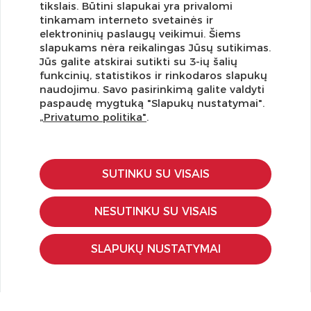
tikslais. Būtini slapukai yra privalomi
tinkamam interneto svetainės ir
elektroninių paslaugų veikimui. Šiems
slapukams nėra reikalingas Jūsų sutikimas.
Jūs galite atskirai sutikti su 3-ių šalių
funkcinių, statistikos ir rinkodaros slapukų
Užsisakykite naujienlaiškį ir pirmi gaukite geriausius
naudojimu. Savo pasirinkimą galite valdyti
pasiūlymus!
paspaudę mygtuką "Slapukų nustatymai".
„Privatumo politika"
.
SUTINKU SU VISAIS
KLIENTŲ APTARNAVIMAS
Pirkimo – pardavimo taisyklės
NESUTINKU SU VISAIS
Pristatymas ir grąžinimas
Apmokėjimo būdai
SLAPUKŲ NUSTATYMAI
Kokybės ir saugumo standartai
Privatumo taisyklės
NAUDINGA ŽINOTI