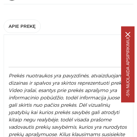
APIE PREKĘ
-5% NUOLAIDA APSIPIRKIMUI
Prek
ės nuotraukos yra pavyzdinės,
atvaizduojamas
dizainas ir spalvos yra skirtos reprezentuoti prekę.
Video įrašai, esantys prie prekės aprašymo yra
informacinio pobūdžio, todėl informacija juose
gali skirtis nuo pačios prekės. Dėl vizualinių
ypatybių kai kurios prekės savybės gali atrodyti
kitaip negu realybėje, todėl visada prašome
vadovautis prekių savybėmis, kurios yra nurodytos
prekių aprašymuose. Kilus klausimams susisiekite