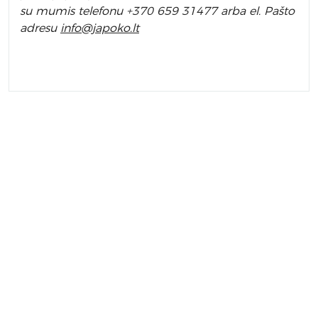
su mumis telefonu +370 659 31477 arba el. Pa
što
adresu
info
@japoko.lt