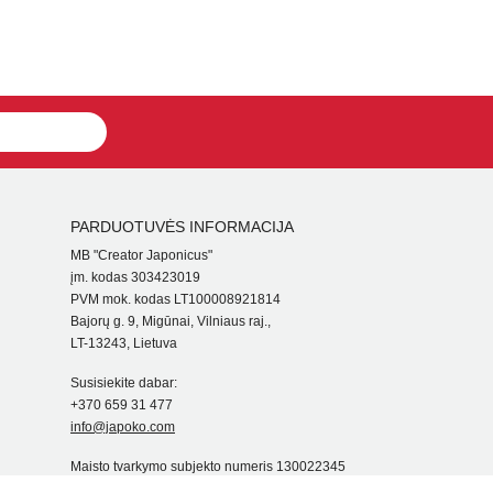
PARDUOTUVĖS INFORMACIJA
MB "Creator Japonicus"
įm. kodas 303423019
PVM mok. kodas LT100008921814
Bajorų g. 9, Migūnai, Vilniaus raj.,
LT-13243, Lietuva
Susisiekite dabar:
+370 659 31 477
info@japoko.com
Maisto tvarkymo subjekto numeris 130022345