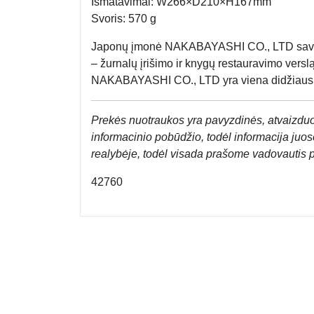
Išmatavimai: W266×D210×H167mm
Svoris: 570 g
Japonų įmonė NAKABAYASHI CO., LTD savo 
– žurnalų įrišimo ir knygų restauravimo versl
NAKABAYASHI CO., LTD yra viena didžiausių k
Prek
ės nuotraukos yra pavyzdinės,
atvaizduo
informacinio pobūdžio, todėl informacija juose
realybėje, todėl visada prašome vadovautis 
42760