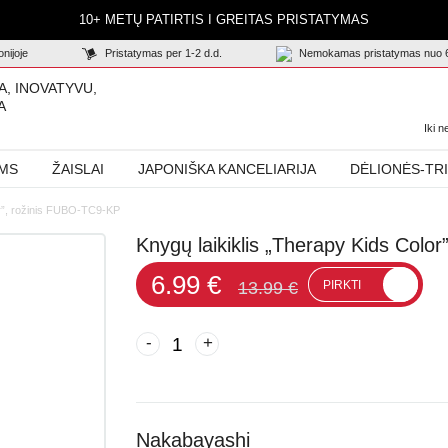
10+ METŲ PATIRTIS I GREITAS PRISTATYMAS
nijoje
Pristatymas per 1-2 d.d.
Nemokamas pristatymas nuo 
A, INOVATYVU,
A
Iki 
AMS
ŽAISLAI
JAPONIŠKA KANCELIARIJA
DĖLIONĖS-TR
or”, rožinis FUBO-TC9-KP
Knygų laikiklis „Therapy Kids Colo
6.99 €
13.99 €
PIRKTI
-
+
Nakabayashi