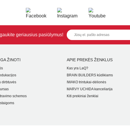
i gaukite geriausius pasiūlymus!
GA ŽINOTI
APIE PREKĖS ŽENKLUS
is
Kas yra LaQ?
dukacijos
BRAIN BUILDERS kūdikiams
 dirbtuvės
IWAKO trintukai-dėlionės
ursas
MARVY UCHIDA kanceliarija
travimo schemos
Kiti prekiniai ženklai
staigoms
i