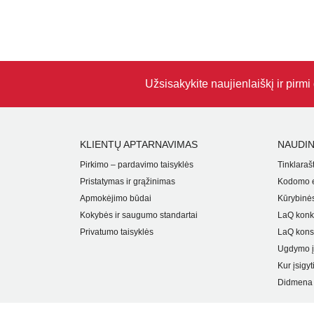
Užsisakykite naujienlaiškį ir pirm
KLIENTŲ APTARNAVIMAS
NAUDIN
Pirkimo – pardavimo taisyklės
Tinklarašt
Pristatymas ir grąžinimas
Kodomo e
Apmokėjimo būdai
Kūrybinės
Kokybės ir saugumo standartai
LaQ konk
Privatumo taisyklės
LaQ kons
Ugdymo į
Kur įsigyt
Didmena