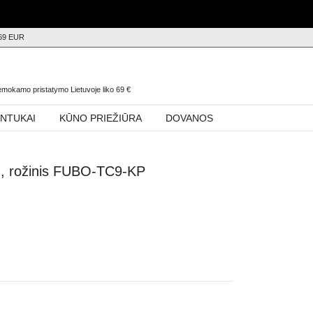
69 EUR
0
nemokamo pristatymo Lietuvoje liko
69
€
INTUKAI
KŪNO PRIEŽIŪRA
DOVANOS
r”, rožinis FUBO-TC9-KP