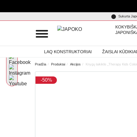
Sukurta Japo
KOKYBIŠK
JAPONIŠK
LAQ KONSTRUKTORIAI
ŽAISLAI KŪDIKI
Pradžia
Produktai
Akcijos
Knygų laikiklis „Therapy Kids Col
-50%