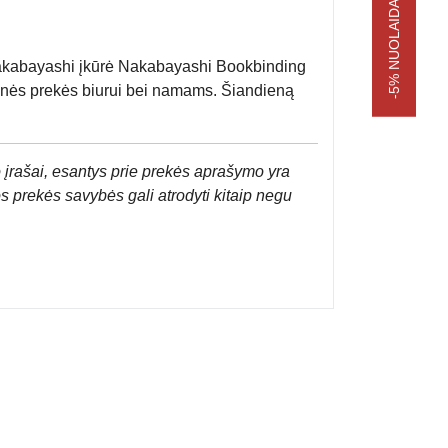
-5% NUOLAIDA APSIPIRKIMUI
kabayashi įkūrė Nakabayashi Bookbinding
aštinės prekės biurui bei namams. Šiandieną
 įrašai, esantys prie prekės aprašymo yra
os prekės savybės gali atrodyti kitaip negu