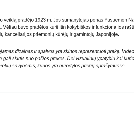
veiklą pradėjo 1923 m. Jos sumanytojas ponas Yasuemon Na
ą. Vėliau buvo pradėtos kurti itin kokybiškos ir funkcionalios r
anceliarijos priemonių kūrėjų ir gamintojų Japonijoje.
jamas dizainas ir spalvos yra skirtos reprezentuoti prekę. Video
 gali skirtis nuo pačios prekės. Dėl vizualinių ypatybių kai kuri
prekių savybėmis, kurios yra nurodytos prekių aprašymuose.