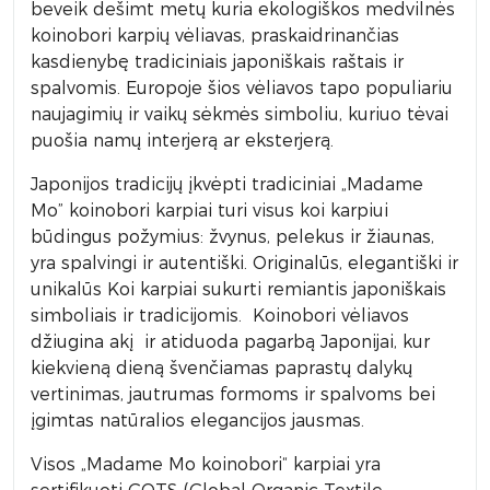
beveik dešimt metų kuria ekologiškos medvilnės
koinobori karpių vėliavas, praskaidrinančias
kasdienybę tradiciniais japoniškais raštais ir
spalvomis. Europoje šios vėliavos tapo populiariu
naujagimių ir vaikų sėkmės simboliu, kuriuo tėvai
puošia namų interjerą ar eksterjerą.
Japonijos tradicijų įkvėpti tradiciniai „Madame
Mo” koinobori karpiai turi visus koi karpiui
būdingus požymius: žvynus, pelekus ir žiaunas,
yra spalvingi ir autentiški. Originalūs, elegantiški ir
unikalūs Koi karpiai sukurti remiantis japoniškais
simboliais ir tradicijomis. Koinobori vėliavos
džiugina akį ir atiduoda pagarbą Japonijai, kur
kiekvieną dieną švenčiamas paprastų dalykų
vertinimas, jautrumas formoms ir spalvoms bei
įgimtas natūralios elegancijos jausmas.
Visos „Madame Mo koinobori“ karpiai yra