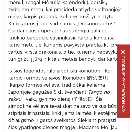
mėnulį (pagal Mėnulio kalendorių), persikų
žydėjimo metu, kai prasideda atlydis Geltonojoje
upėje, karpis pradeda kelionę aukštyn iš Rytų
Kinijos jūros į taip vadinamus „Drakono vartus“.
Čia dangaus imperatorius surengia galingo
krioklio papėdėje susirinkusių karpių konkursą,
kurio metu tie, kuriems pavyksta praplaukti pro
vartus, virsta drakonais, o tie, kuriems nepavyksta,
-5% NUOLAIDA APSIPIRKIMUI
turi grįžti į jūrą ir kitais metais bandyti dar kartą.
Iš šios legendos kilo japoniški koinobori – koi
karpio formos vėliavos. Koinobori (鯉のぼり)-
karpio formos vėliava, tradiciškai keliama
Japonijoje gegužės 5 d., švenčiant
Tango no
sekku
– vaikų gynimo dieną (子供の日). Šia
simboline vėliava tėvai skatina savo vaikus būti
stipriais ir narsiais, linki jiems laimės, klestėjimo,
džiaugsmo ir geros sveikatos. Siekiant pratęsti
šios ypatingos dienos magiją, „Madame Mo“ jau