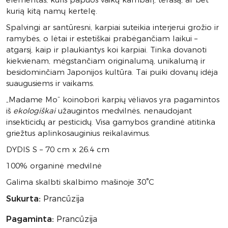
kurią kitą namų kertelę.
Spalvingi ar santūresni, karpiai suteikia interjerui grožio ir
ramybės, o lėtai ir estetiškai prabėgančiam laikui –
atgarsį, kaip ir plaukiantys koi karpiai. Tinka dovanoti
kiekvienam, mėgstančiam originalumą, unikalumą ir
besidominčiam Japonijos kultūra. Tai puiki dovanų idėja
suaugusiems ir vaikams.
„Madame Mo“ koinobori karpių vėliavos yra pagamintos
iš
ekologiškai
užaugintos medvilnės, nenaudojant
insekticidų ar pesticidų. Visa gamybos grandinė atitinka
griežtus aplinkosauginius reikalavimus.
DYDIS S – 70 cm x 26.4 cm
100% organinė medvilnė
Galima skalbti skalbimo mašinoje 30°C
Sukurta:
Prancūzija
Pagaminta:
Prancūzija