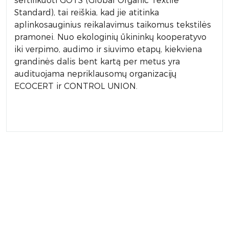
sertifikuoti GOTS (Global Organic Textile
Standard), tai reiškia, kad jie atitinka
aplinkosauginius reikalavimus taikomus tekstilės
pramonei. Nuo ekologinių ūkininkų kooperatyvo
iki verpimo, audimo ir siuvimo etapų, kiekviena
grandinės dalis bent kartą per metus yra
audituojama nepriklausomų organizacijų
ECOCERT ir CONTROL UNION.