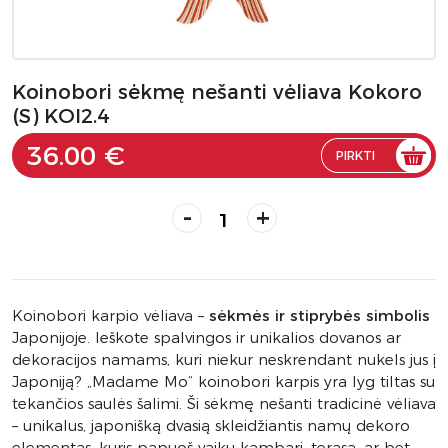
Koinobori sėkmę nešanti vėliava Kokoro
(S) KOI2.4
36.00 €
PIRKTI
-
+
Koinobori karpio vėliava –
sėkmės ir stiprybės simbolis
Japonijoje. Ieškote spalvingos ir unikalios dovanos ar
dekoracijos namams, kuri niekur neskrendant nukels jus į
Japoniją? „Madame Mo“ koinobori karpis yra lyg tiltas su
tekančios saulės šalimi. Ši sėkmę nešanti tradicinė vėliava
– unikalus, japonišką dvasią skleidžiantis namų dekoro
elementas, kuris papuoš vaikų kambarį, terasą, ar bet