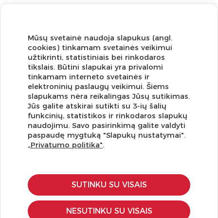
Mūsų svetainė naudoja slapukus (angl.
cookies) tinkamam svetainės veikimui
užtikrinti, statistiniais bei rinkodaros
tikslais. Būtini slapukai yra privalomi
tinkamam interneto svetainės ir
elektroninių paslaugų veikimui. Šiems
slapukams nėra reikalingas Jūsų sutikimas.
Jūs galite atskirai sutikti su 3-ių šalių
funkcinių, statistikos ir rinkodaros slapukų
Užsisakykite naujienlaiškį ir pirmi gaukite geriausius
naudojimu. Savo pasirinkimą galite valdyti
pasiūlymus!
paspaudę mygtuką "Slapukų nustatymai".
„Privatumo politika"
.
SUTINKU SU VISAIS
KLIENTŲ APTARNAVIMAS
Pirkimo – pardavimo taisyklės
NESUTINKU SU VISAIS
Pristatymas ir grąžinimas