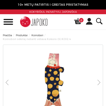
10+ METŲ PATIRTIS I GREITAS PRISTATYMAS
KOKYBIŠKA, INOVATYVU,
JAPONIŠKA
0
Pradžia
Produktai
Koinobori
Koinobori sėkmę nešanti vėliava Kokoro (S) KOI2.4