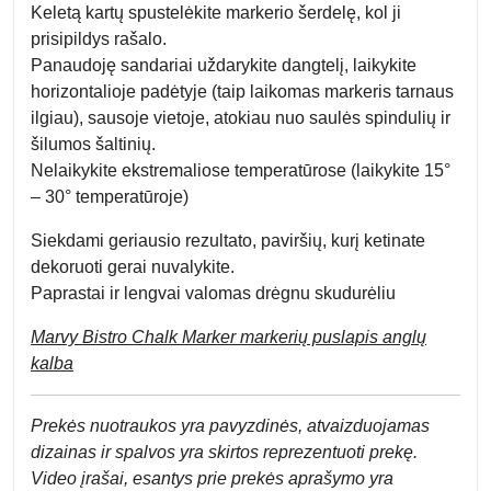
Keletą kartų spustelėkite markerio šerdelę, kol ji
prisipildys rašalo.
Panaudoję sandariai uždarykite dangtelį, laikykite
horizontalioje padėtyje (taip laikomas markeris tarnaus
ilgiau), sausoje vietoje, atokiau nuo saulės spindulių ir
šilumos šaltinių.
Nelaikykite ekstremaliose temperatūrose (laikykite 15°
– 30° temperatūroje)
Siekdami geriausio rezultato, paviršių, kurį ketinate
dekoruoti gerai nuvalykite.
Paprastai ir lengvai valomas drėgnu skudurėliu
Marvy Bistro Chalk Marker markerių puslapis anglų
kalba
Prek
ės nuotraukos yra pavyzdinės,
atvaizduojamas
dizainas ir spalvos yra skirtos reprezentuoti prekę.
Video įrašai, esantys prie prekės aprašymo yra