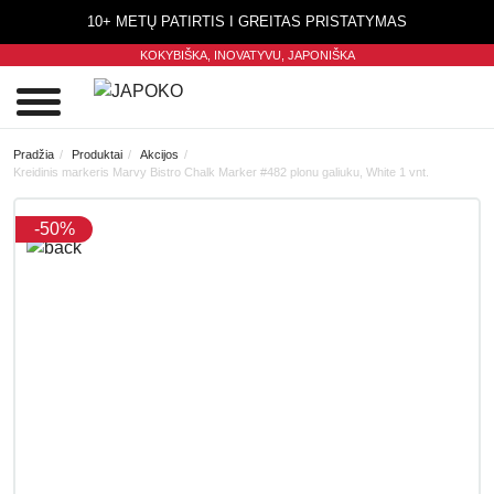
10+ METŲ PATIRTIS I GREITAS PRISTATYMAS
KOKYBIŠKA, INOVATYVU,
JAPONIŠKA
0
Pradžia
Produktai
Akcijos
Kreidinis markeris Marvy Bistro Chalk Marker #482 plonu galiuku, White 1 vnt.
-50%