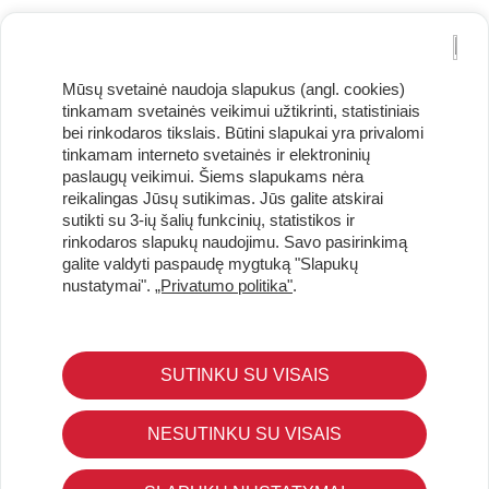
Mūsų svetainė naudoja slapukus (angl. cookies)
tinkamam svetainės veikimui užtikrinti, statistiniais
bei rinkodaros tikslais. Būtini slapukai yra privalomi
tinkamam interneto svetainės ir elektroninių
paslaugų veikimui. Šiems slapukams nėra
reikalingas Jūsų sutikimas. Jūs galite atskirai
sutikti su 3-ių šalių funkcinių, statistikos ir
Užsisakykite naujienlaiškį ir pirmi gaukite geriausius
rinkodaros slapukų naudojimu. Savo pasirinkimą
pasiūlymus!
galite valdyti paspaudę mygtuką "Slapukų
nustatymai".
„Privatumo politika"
.
SUTINKU SU VISAIS
KLIENTŲ APTARNAVIMAS
Pirkimo – pardavimo taisyklės
NESUTINKU SU VISAIS
Pristatymas ir grąžinimas
Apmokėjimo būdai