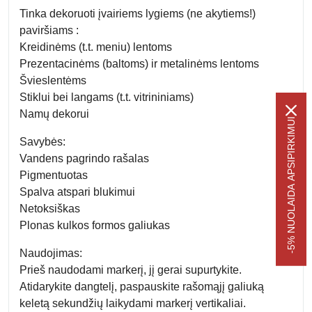
Tinka dekoruoti įvairiems lygiems (ne akytiems!)
paviršiams :
Kreidinėms (t.t. meniu) lentoms
Prezentacinėms (baltoms) ir metalinėms lentoms
Švieslentėms
Stiklui bei langams (t.t. vitrininiams)
Namų dekorui
-5% NUOLAIDA APSIPIRKIMUI
Savybės:
Vandens pagrindo rašalas
Pigmentuotas
Spalva atspari blukimui
Netoksiškas
Plonas kulkos formos galiukas
Naudojimas:
Prieš naudodami markerį, jį gerai supurtykite.
Atidarykite dangtelį, paspauskite rašomąjį galiuką
keletą sekundžių laikydami markerį vertikaliai.