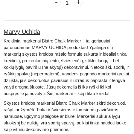
-
+
Marvy Uchida
Kreidiniai markeriai Bistro Chalk Marker – tai geriausiai
parduodamas MARVY UCHIDA produktas! Ypatinga šių
markerių skystos kreidos rašalo formulė sukurta ir idealiai tinka
kreidinių, prezentacinių lentų, švieslenčių, stiklo, langų ir bet
kokių lygių paviršių (ne akytų!) dekoravimui. Netoksiški, sodrių ir
ryškių spalvų (nepermatomi), vandens pagrindo markeriai greitai
džiūsta, jais dekoruotus paviršius ir užrašus paprasta ir lengva
valyti drėgna šluoste. Jūsų dekoracija išliks ryški iki kol
nuspręsite ją nuvalyti.
Šie markeriai – kaip tikra kreida!
Skystos kreidos markeriai Bistro Chalk Marker
skirti
dekoruoti,
rašyti ar žymėti.
Tinka ir šviesiems ir tamsiems paviršiams
namuose, ugdymo įstaigose ar biure. Markeriai sukuria lygų
sluoksnį be dulkių, yra sodrių spalvų, puikiai tinka naudoti lauke
kaip vitrinų dekoravimo priemonė.