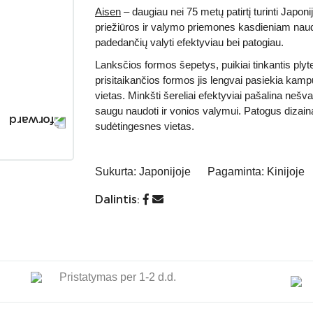
Aisen
– daugiau nei 75 metų patirtį turinti Japo
priežiūros ir valymo priemones kasdieniam naud
padedančių valyti efektyviau bei patogiau.
Lanksčios formos šepetys, puikiai tinkantis plytel
prisitaikančios formos jis lengvai pasiekia kamp
vietas. Minkšti šereliai efektyviai pašalina neš
saugu naudoti ir vonios valymui. Patogus dizainas
sudėtingesnes vietas.
Sukurta:
Japonijoje
Pagaminta:
Kinijoje
Dalintis:
Pristatymas per 1-2 d.d.