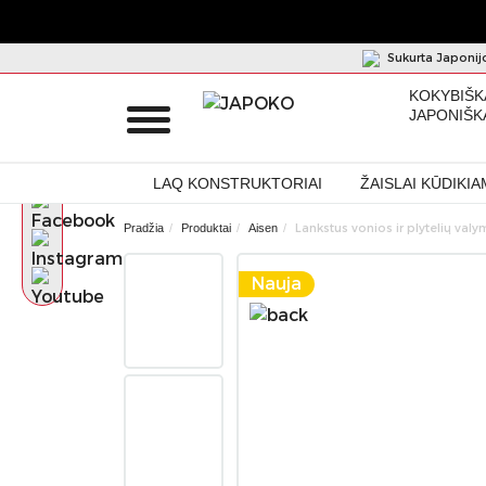
Sukurta Japonij
KOKYBIŠK
JAPONIŠK
LAQ KONSTRUKTORIAI
ŽAISLAI KŪDIKIA
Lankstus vonios ir plytelių val
Pradžia
Produktai
Aisen
Nauja