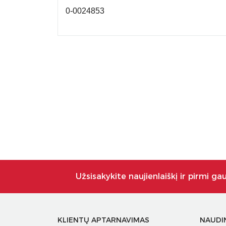
0-0024853
Užsisakykite naujienlaiškį ir pirmi ga
KLIENTŲ APTARNAVIMAS
NAUDI