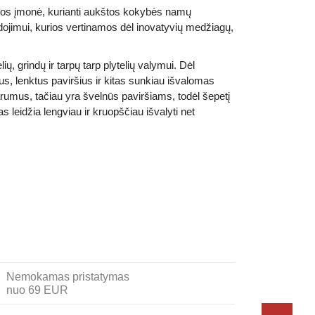
nijos įmonė, kurianti aukštos kokybės namų
ojimui, kurios vertinamos dėl inovatyvių medžiagų,
ių, grindų ir tarpų tarp plytelių valymui. Dėl
us, lenktus paviršius ir kitas sunkiau išvalomas
varumus, tačiau yra švelnūs paviršiams, todėl šepetį
 leidžia lengviau ir kruopščiau išvalyti net
Nemokamas pristatymas
nuo 69 EUR