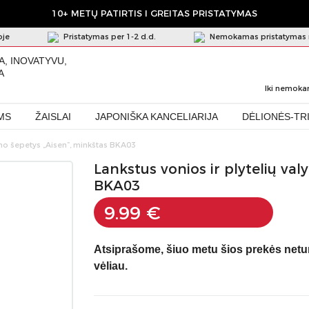
10+ METŲ PATIRTIS I GREITAS PRISTATYMAS
oje
Pristatymas per 1-2 d.d.
Nemokamas pristatymas 
A, INOVATYVU,
A
Iki nemoka
MS
ŽAISLAI
JAPONIŠKA KANCELIARIJA
DĖLIONĖS-TR
ymo šepetys „Aisen”, minkštas BKA03
Lankstus vonios ir plytelių va
BKA03
9.99 €
Atsiprašome, šiuo metu šios prekės net
vėliau.