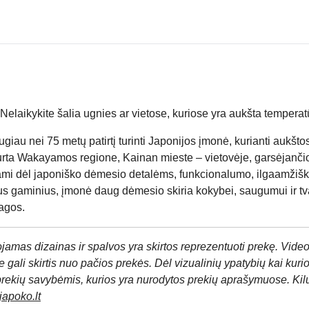
Nelaikykite šalia ugnies ar vietose, kuriose yra aukšta temperat
ugiau nei 75 metų patirtį turinti Japonijos įmonė, kurianti aukš
rta Wakayamos regione, Kainan mieste – vietovėje, garsėjančio
nami dėl japoniško dėmesio detalėms, funkcionalumo, ilgaamžiš
jus gaminius, įmonė daug dėmesio skiria kokybei, saugumui ir t
agos.
jamas dizainas ir spalvos yra skirtos reprezentuoti prekę. Video
 gali skirtis nuo pačios prekės. Dėl vizualinių ypatybių kai kuri
prekių savybėmis, kurios yra nurodytos prekių aprašymuose. Kil
apoko.lt