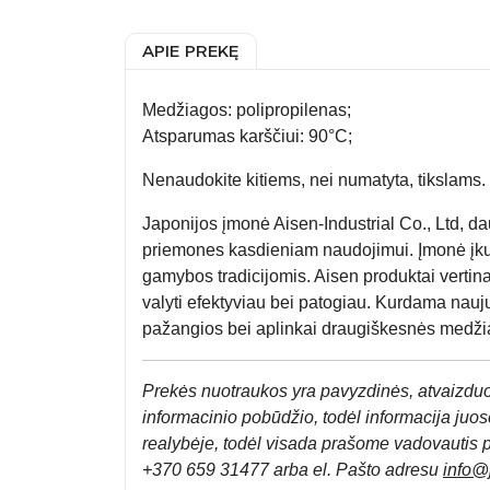
APIE PREKĘ
Medžiagos: polipropilenas;
Atsparumas karščiui: 90°C;
Nenaudokite kitiems, nei numatyta, tikslams. 
Japonijos įmonė Aisen-Industrial Co., Ltd, da
priemones kasdieniam naudojimui. Įmonė įku
gamybos tradicijomis. Aisen produktai verti
valyti efektyviau bei patogiau. Kurdama nau
pažangios bei aplinkai draugiškesnės medži
Prek
ės nuotraukos yra pavyzdinės,
atvaizduo
informacinio pobūdžio, todėl informacija juose
realybėje, todėl visada prašome vadovautis 
+370 659 31477 arba el. Pa
što adresu
info
@j