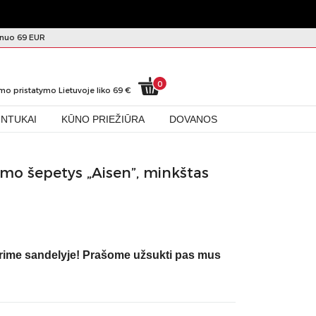
nuo 69 EUR
0
mo pristatymo Lietuvoje liko
69
€
INTUKAI
KŪNO PRIEŽIŪRA
DOVANOS
lymo šepetys „Aisen”, minkštas
urime sandelyje! Prašome užsukti pas mus