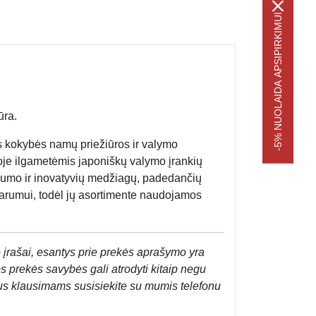
-5% NUOLAIDA APSIPIRKIMUI
ūra.
tos kokybės namų priežiūros ir valymo
je ilgametėmis japoniškų valymo įrankių
kumo ir inovatyvių medžiagų, padedančių
varumui, todėl jų asortimente naudojamos
 įrašai, esantys prie prekės aprašymo yra
os prekės savybės gali atrodyti kitaip negu
us klausimams susisiekite su mumis telefonu