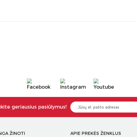
ukite geriausius pasiūlymus!
NGA ŽINOTI
APIE PREKĖS ŽENKLUS