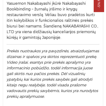
Yasuemon Nakabayashi įkūrė Nakabayashi
Bookbinding – žurnalų įrišimo ir knygų
restauravimo verslą. Vėliau buvo pradėtos kurti
itin kokybiškos ir funkcionalios raštinės prekės
biurui bei namams. Šiandieną NAKABAYASHI CO.,
LTD yra viena didžiausių kanceliarijos priemonių
kūrėjų ir gamintojų Japonijoje.
Prek
ės nuotraukos yra pavyzdinės,
atvaizduojamas
dizainas ir spalvos yra skirtos reprezentuoti prekę.
Video įrašai, esantys prie prekės aprašymo yra
informacinio pobūdžio, todėl informacija juose
gali skirtis nuo pačios prekės. Dėl vizualinių
ypatybių kai kurios prekės savybės gali atrodyti
kitaip negu realybėje, todėl visada prašome
vadovautis prekių savybėmis, kurios yra nurodytos
prekių aprašymuose.