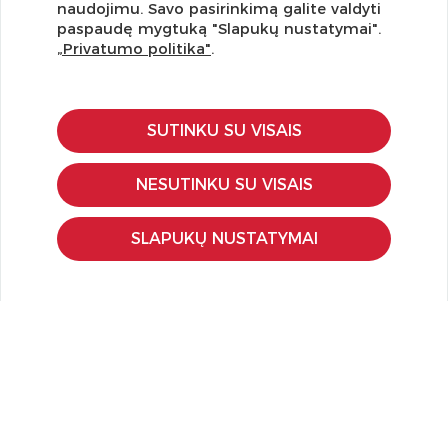
Užsisakykite naujienlaiškį ir pirmi gaukite geriausius
naudojimu. Savo pasirinkimą galite valdyti
pasiūlymus!
paspaudę mygtuką "Slapukų nustatymai".
„Privatumo politika"
.
SUTINKU SU VISAIS
KLIENTŲ APTARNAVIMAS
Pirkimo – pardavimo taisyklės
NESUTINKU SU VISAIS
Pristatymas ir grąžinimas
Apmokėjimo būdai
SLAPUKŲ NUSTATYMAI
Kokybės ir saugumo standartai
Privatumo taisyklės
NAUDINGA ŽINOTI
Tinklaraštis
Kodomo edukacijos
Kūrybinės dirbtuvės
LaQ konkursas
LaQ konstravimo schemos