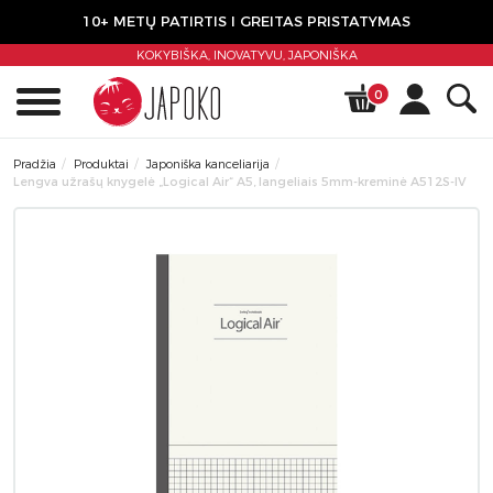
10+ METŲ PATIRTIS I GREITAS PRISTATYMAS
KOKYBIŠKA, INOVATYVU,
JAPONIŠKA
0
Pradžia
Produktai
Japoniška kanceliarija
Lengva užrašų knygelė „Logical Air“ A5, langeliais 5mm-kreminė A512S-IV