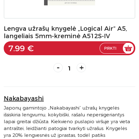
Lengva užrašų knygelė „Logical Air“ A5,
langeliais 5mm-kreminė A512S-IV
7.99 €
PIRKTI
-
+
Nakabayashi
Japonų gamintojo „Nakabayashi“ užrašų knygelės
išsiskiria lengvumu, kokybiški, rašalu nepersigeriantys
lapai greitai džiūsta. Kiekvieno puslapio viršuje yra vieta
antraštei, leidžianti patogiai tvarkyti užrašus. Knygelės
yra 20% lengvesnės už įprastas, todėl patiks