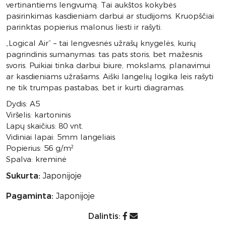
vertinantiems lengvumą. Tai aukštos kokybės
pasirinkimas kasdieniam darbui ar studijoms. Kruopščiai
parinktas popierius malonus liesti ir rašyti.
„Logical Air“ – tai lengvesnės užrašų knygelės, kurių
pagrindinis sumanymas: tas pats storis, bet mažesnis
svoris. Puikiai tinka darbui biure, mokslams, planavimui
ar kasdieniams užrašams. Aiški langelių logika leis rašyti
ne tik trumpas pastabas, bet ir kurti diagramas.
Dydis: A5
Viršelis: kartoninis
Lapų skaičius: 80 vnt.
Vidiniai lapai: 5mm langeliais
Popierius: 56 g/m²
Spalva: kreminė
Sukurta:
Japonijoje
Pagaminta:
Japonijoje
Dalintis: