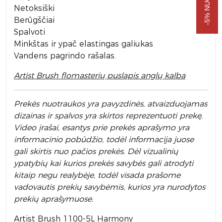
Netoksiški
Berūgščiai
Spalvoti
Minkštas ir ypač elastingas galiukas
Vandens pagrindo rašalas.
Artist Brush flomasterių puslapis anglų kalba
Prek
ės nuotraukos yra pavyzdinės,
atvaizduojamas
dizainas ir spalvos yra skirtos reprezentuoti prekę.
Video įrašai, esantys prie prekės aprašymo yra
informacinio pobūdžio, todėl informacija juose
gali skirtis nuo pačios prekės. Dėl vizualinių
ypatybių kai kurios prekės savybės gali atrodyti
kitaip negu realybėje, todėl visada prašome
vadovautis prekių savybėmis, kurios yra nurodytos
prekių aprašymuose.
Artist Brush 1100-5L Harmony