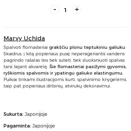
-
+
Marvy Uchida
Spalvoti flomasteriai
grakščiu plonu teptukiniu galiuku
.
Skaidrus, į kitą popieriaus pusę nepersigeriantis vandens
pagrindo rašalas leis tiek sulieti, tiek sluoksniuoti spalvas
tarsi liejant akvarelę.
Šie flomasteriai pasižymi gyvomis,
ryškiomis spalvomis ir ypatingu galiuko elastingumu.
Puikiai tinkami iliustracijoms kurti, spalvinimo knygelėms,
taip pat popieriaus dirbinių, atvirukų dekoravimui.
Sukurta:
Japonijoje
Pagaminta:
Japonijoje