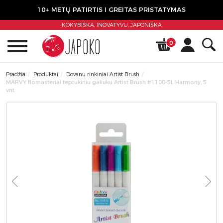
10+ METŲ PATIRTIS I GREITAS PRISTATYMAS
KOKYBIŠKA, INOVATYVU,
JAPONIŠKA
0
Pradžia
Produktai
Dovanų rinkiniai Artist Brush
MARVY flomasteriai teptukiniu galiuku Artist Brush #1100-5L Harmony, 5
vnt.