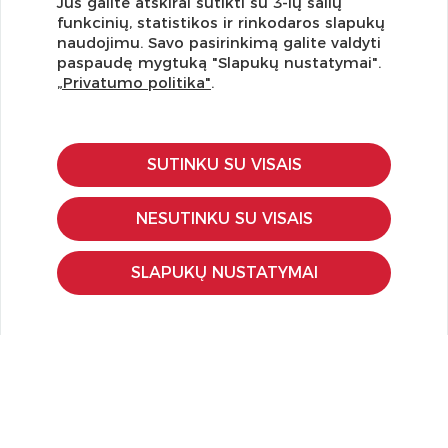
Jūs galite atskirai sutikti su 3-ių šalių
funkcinių, statistikos ir rinkodaros slapukų
Užsisakykite naujienlaiškį ir pirmi gaukite geriausius
naudojimu. Savo pasirinkimą galite valdyti
pasiūlymus!
paspaudę mygtuką "Slapukų nustatymai".
„Privatumo politika"
.
SUTINKU SU VISAIS
KLIENTŲ APTARNAVIMAS
Pirkimo – pardavimo taisyklės
NESUTINKU SU VISAIS
Pristatymas ir grąžinimas
Apmokėjimo būdai
SLAPUKŲ NUSTATYMAI
Kokybės ir saugumo standartai
Privatumo taisyklės
NAUDINGA ŽINOTI
Tinklaraštis
Kodomo edukacijos
Kūrybinės dirbtuvės
LaQ konkursas