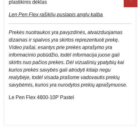
plastikinis dėklas
Len Pen Flex rašiklių puslapis anglų kalba
Prek
ės nuotraukos yra pavyzdinės,
atvaizduojamas
dizainas ir spalvos yra skirtos reprezentuoti prekę.
Video įrašai, esantys prie prekės aprašymo yra
informacinio pobūdžio, todėl informacija juose gali
skirtis nuo pačios prekės. Dėl vizualinių ypatybių kai
kurios prekės savybės gali atrodyti kitaip negu
realybėje, todėl visada prašome vadovautis prekių
savybėmis, kurios yra nurodytos prekių aprašymuose.
Le Pen Flex 4800-10P Pastel