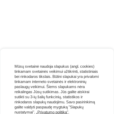
Mūsų svetainė naudoja slapukus (angl. cookies)
tinkamam svetainės veikimui užtikrinti, statistiniais
bei rinkodaros tikslais. Būtini slapukai yra privalomi
tinkamam interneto svetainės ir elektroninių
paslaugų veikimui. Šiems slapukams nėra
reikalingas Jūsų sutikimas. Jūs galite atskirai
sutikti su 3-ių šalių funkcinių, statistikos ir
Užsisakykite naujienlaiškį ir pirmi gaukite geriausius
rinkodaros slapukų naudojimu. Savo pasirinkimą
pasiūlymus!
galite valdyti paspaudę mygtuką "Slapukų
nustatymai".
„Privatumo politika"
.