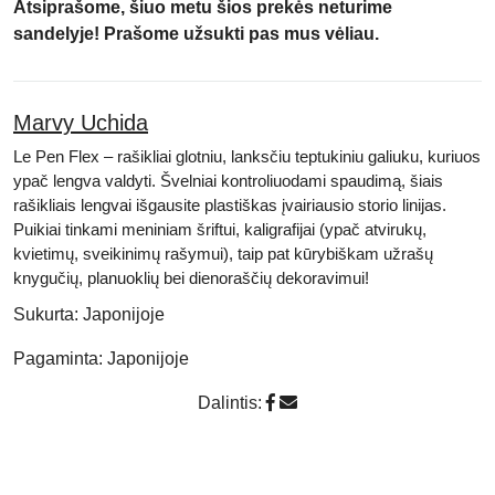
Atsiprašome, šiuo metu šios prekės neturime
sandelyje! Prašome užsukti pas mus vėliau.
Marvy Uchida
Le Pen Flex – rašikliai glotniu,
lanksčiu teptukiniu galiuku
, kuriuos
ypač lengva valdyti. Švelniai kontroliuodami spaudimą, šiais
rašikliais lengvai išgausite plastiškas įvairiausio storio linijas.
Puikiai tinkami
meniniam šriftui, kaligrafijai (ypač atvirukų,
kvietimų, sveikinimų rašymui), taip pat kūrybiškam užrašų
knygučių, planuoklių bei dienoraščių dekoravimui!
Sukurta:
Japonijoje
Pagaminta:
Japonijoje
Dalintis: