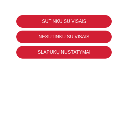
SUTINKU SU VISAIS
KLIENTŲ APTARNAVIMAS
Pirkimo – pardavimo taisyklės
NESUTINKU SU VISAIS
Pristatymas ir grąžinimas
Apmokėjimo būdai
SLAPUKŲ NUSTATYMAI
Kokybės ir saugumo standartai
Privatumo taisyklės
NAUDINGA ŽINOTI
Tinklaraštis
Kodomo edukacijos
Kūrybinės dirbtuvės
LaQ konkursas
LaQ konstravimo schemos
Ugdymo įstaigoms
Kur įsigyti
Didmena