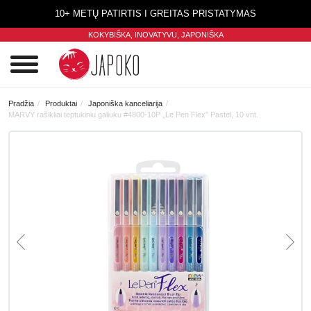
10+ METŲ PATIRTIS I GREITAS PRISTATYMAS
KOKYBIŠKA, INOVATYVU,
JAPONIŠKA
0
Pradžia
Produktai
Japoniška kanceliarija
MARVY rašikliai teptukiniu galiuku #4800-10P „Le Pen Flex” Pastel, 10 vnt.