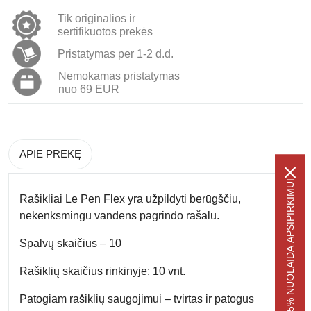
Tik originalios ir
sertifikuotos prekės
Pristatymas per 1-2 d.d.
Nemokamas pristatymas
nuo 69 EUR
APIE PREKĘ
-5% NUOLAIDA APSIPIRKIMUI
Rašikliai Le Pen Flex yra
užpildyti berūgščiu,
nekenksmingu vandens pagrindo rašalu
.
Spalvų skaičius
– 10
Rašiklių skaičius rinkinyje:
10 vnt.
Patogiam rašiklių saugojimui
– tvirtas ir patogus