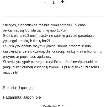
-
+
Stilingas,
elegantiškas rašiklis plonu antgaliu
– vienas
perkamiausių Uchida gaminių nuo 1979m.
Glotni, plona
(0,3 mm)
plastikinė rašiklio galvutė
garantuoja
ypatingai smulkų ir tikslų brėžį.
Le Pen yra idealus rašymui įvairiausiomis progomis:
nuo
kasdienių ar verslo užrašų
, dienoraščių, laiškų iki svarbių formų
pildymo ar popieriaus apdailos.
Ši serija yra ypač pamėgta
kūrybiškas užrašines/planuoklius
(angl. bullet journal) kuriančių žmonių
ir puikiai tinka užrašams
pagyvinti!
Sukurta:
Japonijoje
Pagaminta:
Japonijoje
Dalintis: