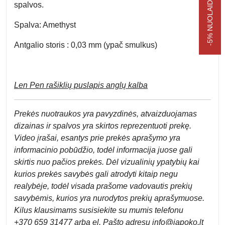
spalvos.
Spalva:
Amethyst
Antgalio storis :
0,03 mm (ypač smulkus)
Len Pen rašiklių puslapis anglų kalba
Prek
ės nuotraukos yra pavyzdinės,
atvaizduojamas
dizainas ir spalvos yra skirtos reprezentuoti prekę.
Video įrašai, esantys prie prekės aprašymo yra
informacinio pobūdžio, todėl informacija juose gali
skirtis nuo pačios prekės. Dėl vizualinių ypatybių kai
kurios prekės savybės gali atrodyti kitaip negu
realybėje, todėl visada prašome vadovautis prekių
savybėmis, kurios yra nurodytos prekių aprašymuose.
Kilus klausimams susisiekite su mumis telefonu
+370 659 31477 arba el. Pa
što adresu
info
@japoko.lt