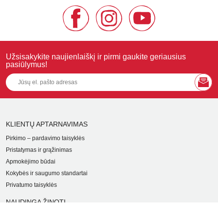
Užsisakykite naujienlaiškį ir pirmi gaukite geriausius
pasiūlymus!
KLIENTŲ APTARNAVIMAS
Pirkimo – pardavimo taisyklės
Pristatymas ir grąžinimas
Apmokėjimo būdai
Kokybės ir saugumo standartai
Privatumo taisyklės
NAUDINGA ŽINOTI
Tinklaraštis