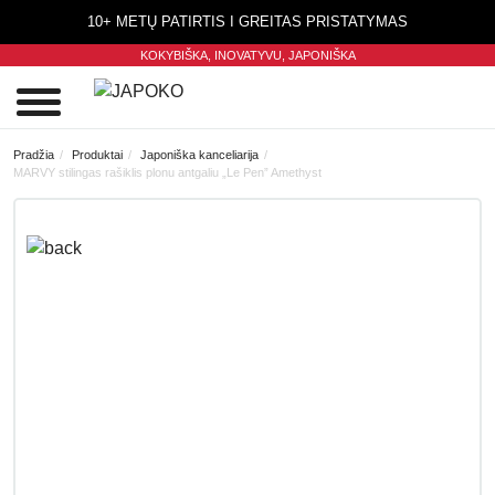
10+ METŲ PATIRTIS I GREITAS PRISTATYMAS
KOKYBIŠKA, INOVATYVU,
JAPONIŠKA
0
Pradžia
Produktai
Japoniška kanceliarija
MARVY stilingas rašiklis plonu antgaliu „Le Pen” Amethyst