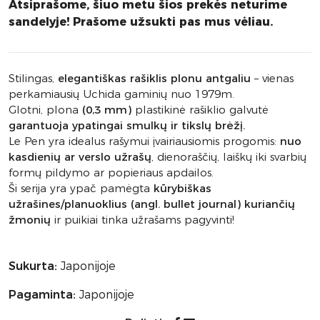
Atsiprašome, šiuo metu šios prekės neturime
sandelyje! Prašome užsukti pas mus vėliau.
Stilingas,
elegantiškas rašiklis plonu antgaliu
– vienas
perkamiausių Uchida gaminių nuo 1979m.
Glotni, plona
(0,3 mm)
plastikinė rašiklio galvutė
garantuoja ypatingai smulkų ir tikslų brėžį.
Le Pen yra idealus rašymui įvairiausiomis progomis:
nuo
kasdienių ar verslo užrašų
, dienoraščių, laiškų iki svarbių
formų pildymo ar popieriaus apdailos.
Ši serija yra ypač pamėgta
kūrybiškas
užrašines/planuoklius (angl. bullet journal) kuriančių
žmonių
ir puikiai tinka užrašams pagyvinti!
Sukurta:
Japonijoje
Pagaminta:
Japonijoje