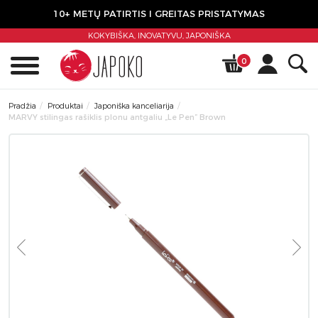
10+ METŲ PATIRTIS I GREITAS PRISTATYMAS
KOKYBIŠKA, INOVATYVU,
JAPONIŠKA
0
Pradžia
Produktai
Japoniška kanceliarija
MARVY stilingas rašiklis plonu antgaliu „Le Pen” Brown