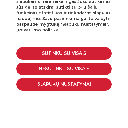
slapukams nėra reikalingas Jūsų sutikimas.
Jūs galite atskirai sutikti su 3-ių šalių
funkcinių, statistikos ir rinkodaros slapukų
Užsisakykite naujienlaiškį ir pirmi gaukite geriausius
naudojimu. Savo pasirinkimą galite valdyti
pasiūlymus!
paspaudę mygtuką "Slapukų nustatymai".
„Privatumo politika"
.
SUTINKU SU VISAIS
KLIENTŲ APTARNAVIMAS
Pirkimo – pardavimo taisyklės
NESUTINKU SU VISAIS
Pristatymas ir grąžinimas
Apmokėjimo būdai
SLAPUKŲ NUSTATYMAI
Kokybės ir saugumo standartai
Privatumo taisyklės
NAUDINGA ŽINOTI
Tinklaraštis
Kodomo edukacijos
Kūrybinės dirbtuvės