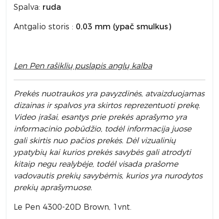
Spalva:
ruda
Antgalio storis :
0,03 mm (ypač smulkus)
Len Pen rašiklių puslapis anglų kalba
Prek
ės nuotraukos yra pavyzdinės,
atvaizduojamas
dizainas ir spalvos yra skirtos reprezentuoti prekę.
Video įrašai, esantys prie prekės aprašymo yra
informacinio pobūdžio, todėl informacija juose
gali skirtis nuo pačios prekės. Dėl vizualinių
ypatybių kai kurios prekės savybės gali atrodyti
kitaip negu realybėje, todėl visada prašome
vadovautis prekių savybėmis, kurios yra nurodytos
prekių aprašymuose.
Le Pen 4300-20D Brown, 1vnt.