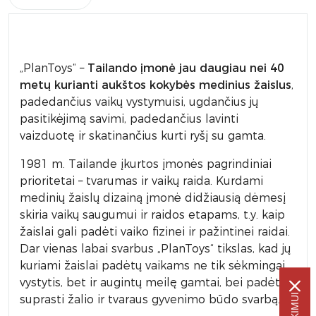
„PlanToys“ –
Tailando
įmonė jau
daugiau nei 40
metų kurianti aukštos kokybės medinius žaislus
,
padedančius vaikų vystymuisi, ugdančius jų
pasitikėjimą savimi, padedančius lavinti
vaizduotę ir skatinančius kurti ryšį su gamta.
1981 m. Tailande įkurtos įmonės pagrindiniai
prioritetai – tvarumas ir vaikų raida. Kurdami
medinių žaislų dizainą įmonė didžiausią dėmesį
skiria vaikų saugumui ir raidos etapams, t.y. kaip
žaislai gali padėti vaiko fizinei ir pažintinei raidai.
Dar vienas labai svarbus „PlanToys“ tikslas, kad jų
kuriami žaislai padėtų vaikams ne tik sėkmingai
vystytis, bet ir augintų meilę gamtai, bei padėtų
suprasti žalio ir tvaraus gyvenimo būdo svarbą.