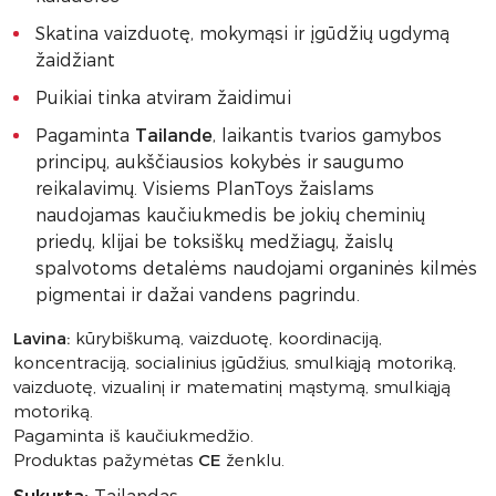
Skatina vaizduotę, mokymąsi ir įgūdžių ugdymą
žaidžiant
Puikiai tinka atviram žaidimui
Pagaminta
Tailande
, laikantis tvarios gamybos
principų, aukščiausios kokybės ir saugumo
reikalavimų. Visiems PlanToys žaislams
naudojamas kaučiukmedis be jokių cheminių
priedų, klijai be toksiškų medžiagų, žaislų
spalvotoms detalėms naudojami organinės kilmės
pigmentai ir dažai vandens pagrindu.
Lavina:
kūrybiškumą, vaizduotę, koordinaciją,
koncentraciją, socialinius įgūdžius, smulkiąją motoriką,
vaizduotę, vizualinį ir matematinį mąstymą, smulkiąją
motoriką.
Pagaminta iš kaučiukmedžio.
Produktas pažymėtas
CE
ženklu.