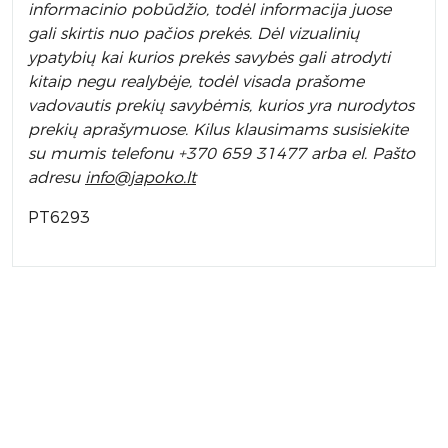
informacinio pobūdžio, todėl informacija juose
gali skirtis nuo pačios prekės. Dėl vizualinių
ypatybių kai kurios prekės savybės gali atrodyti
kitaip negu realybėje, todėl visada prašome
vadovautis prekių savybėmis, kurios yra nurodytos
prekių aprašymuose. Kilus klausimams susisiekite
su mumis telefonu +370 659 31477 arba el. Pa
što
adresu
info
@japoko.lt
PT6293