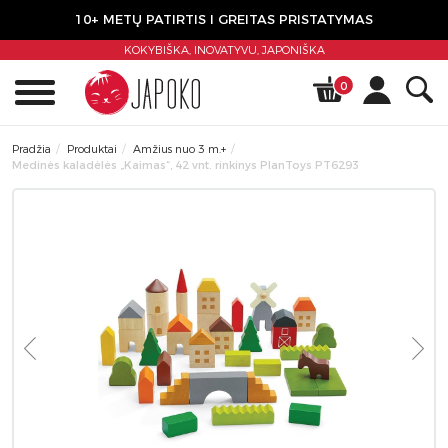
10+ METŲ PATIRTIS I GREITAS PRISTATYMAS
KOKYBIŠKA, INOVATYVU,
JAPONIŠKA
0
Pradžia
Produktai
Amžius nuo 3 m.+
Medinės kaladėlės „Kaimas“, 42 vnt. rinkinys PlanToys PT6293