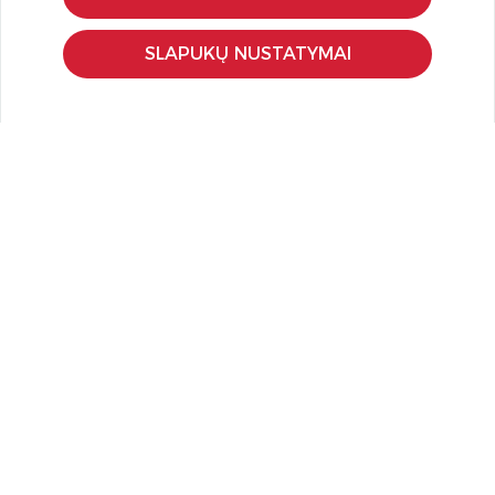
Pristatymas ir grąžinimas
Apmokėjimo būdai
SLAPUKŲ NUSTATYMAI
Kokybės ir saugumo standartai
Privatumo taisyklės
NAUDINGA ŽINOTI
Tinklaraštis
Kodomo edukacijos
Kūrybinės dirbtuvės
LaQ konkursas
LaQ konstravimo schemos
Ugdymo įstaigoms
Kur įsigyti
Didmena
APIE PREKĖS ŽENKLUS
Kas yra LaQ?
BRAIN BUILDERS kūdikiams
IWAKO trintukai-dėlionės
MARVY UCHIDA kanceliarija