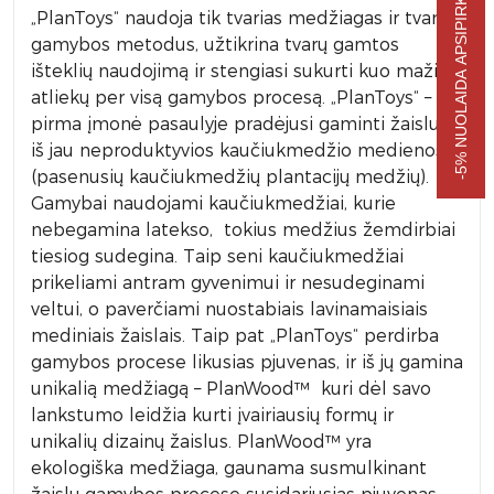
-5% NUOLAIDA APSIPIRKIMUI
„PlanToys“ naudoja tik tvarias medžiagas ir tvarius
gamybos metodus, užtikrina tvarų gamtos
išteklių naudojimą ir stengiasi sukurti kuo mažiau
atliekų per visą gamybos procesą. „PlanToys“ –
pirma įmonė pasaulyje pradėjusi gaminti žaislus
iš jau neproduktyvios kaučiukmedžio medienos
(pasenusių kaučiukmedžių plantacijų medžių).
Gamybai naudojami kaučiukmedžiai, kurie
nebegamina latekso, tokius medžius žemdirbiai
tiesiog sudegina. Taip seni kaučiukmedžiai
prikeliami antram gyvenimui ir nesudeginami
veltui, o paverčiami nuostabiais lavinamaisiais
mediniais žaislais. Taip pat „PlanToys“ perdirba
gamybos procese likusias pjuvenas, ir iš jų gamina
unikalią medžiagą – PlanWood™ kuri dėl savo
lankstumo leidžia kurti įvairiausių formų ir
unikalių dizainų žaislus. PlanWood™ yra
ekologiška medžiaga, gaunama susmulkinant