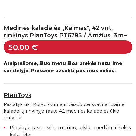
Medinės kaladėlės „Kaimas“, 42 vnt.
rinkinys PlanToys PT6293 / Amžius: 3m+
50.00 €
Atsiprašome, šiuo metu šios prekės neturime
sandelyje! Prašome užsukti pas mus vėliau.
PlanToys
Pastatyk ūkį! Kūrybiškumą ir vaizduotę skatinančiame
kaladėlių rinkinyje rasite 42 medines kaladėles ūkio
statybai.
Rinkinyje rasite vėjo malūno, arklio, medžių ir žolės
kaladėles