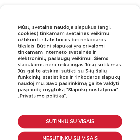
Mūsų svetainė naudoja slapukus (angl.
cookies) tinkamam svetainės veikimui
užtikrinti, statistiniais bei rinkodaros
tikslais. Būtini slapukai yra privalomi
tinkamam interneto svetainės ir
elektroninių paslaugų veikimui. Šiems
slapukams nėra reikalingas Jūsų sutikimas.
Jūs galite atskirai sutikti su 3-ių šalių
funkcinių, statistikos ir rinkodaros slapukų
Užsisakykite naujienlaiškį ir pirmi gaukite geriausius
naudojimu. Savo pasirinkimą galite valdyti
pasiūlymus!
paspaudę mygtuką "Slapukų nustatymai".
„Privatumo politika"
.
SUTINKU SU VISAIS
KLIENTŲ APTARNAVIMAS
Pirkimo – pardavimo taisyklės
NESUTINKU SU VISAIS