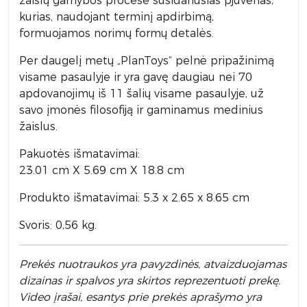
žaislų gamybos procese susidariusias pjuvenas,
kurias, naudojant terminį apdirbimą,
formuojamos norimų formų detalės.
Per daugelį metų „PlanToys“ pelnė pripažinimą
visame pasaulyje ir yra gavę daugiau nei 70
apdovanojimų iš 11 šalių visame pasaulyje, už
savo įmonės filosofiją ir gaminamus medinius
žaislus.
Pakuotės išmatavimai:
23.01
cm
X
5.69
cm
X
18.8
cm
Produkto išmatavimai: 5.3 x 2.65 x 8.65 cm
Svoris: 0,56 kg.
Prek
ės nuotraukos yra pavyzdinės,
atvaizduojamas
dizainas ir spalvos yra skirtos reprezentuoti prekę.
Video įrašai, esantys prie prekės aprašymo yra