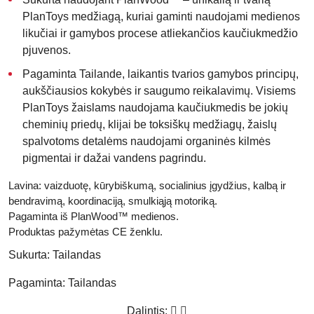
PlanToys medžiagą, kuriai gaminti naudojami medienos
likučiai ir gamybos procese atliekančios kaučiukmedžio
pjuvenos.
Pagaminta
Tailande
, laikantis tvarios gamybos principų,
aukščiausios kokybės ir saugumo reikalavimų. Visiems
PlanToys žaislams naudojama kaučiukmedis be jokių
cheminių priedų, klijai be toksiškų medžiagų, žaislų
spalvotoms detalėms naudojami organinės kilmės
pigmentai ir dažai vandens pagrindu.
Lavina:
vaizduotę, kūrybiškumą, socialinius įgydžius, kalbą ir
bendravimą, koordinaciją, smulkiąją motoriką.
Pagaminta iš PlanWood™ medienos.
Produktas pažymėtas
CE
ženklu.
Sukurta:
Tailandas
Pagaminta:
Tailandas
Dalintis: