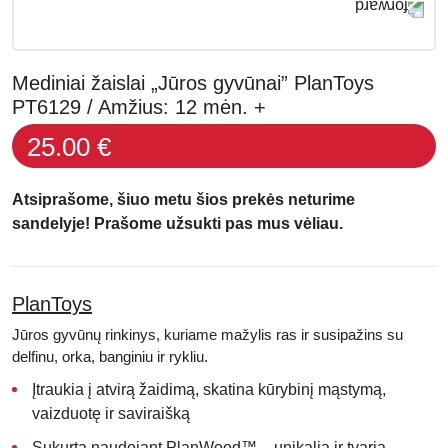
Mediniai žaislai „Jūros gyvūnai” PlanToys
PT6129 / Amžius: 12 mėn. +
25.00 €
Atsiprašome, šiuo metu šios prekės neturime
sandelyje! Prašome užsukti pas mus vėliau.
PlanToys
Jūros gyvūnų rinkinys, kuriame mažylis ras ir susipažins su
delfinu, orka, banginiu ir rykliu.
Įtraukia į atvirą žaidimą, skatina kūrybinį mąstymą,
vaizduotę ir saviraišką
Sukurta naudojant PlanWood™ – unikalią ir tvarią