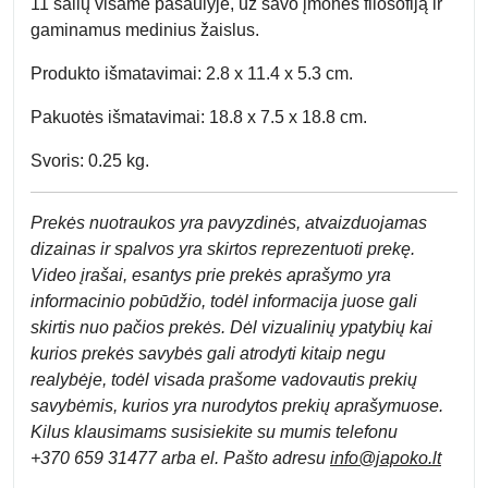
11 šalių visame pasaulyje, už savo įmonės filosofiją ir
gaminamus medinius žaislus.
Produkto išmatavimai: 2.8 x 11.4 x 5.3 cm.
Pakuotės išmatavimai: 18.8 x 7.5 x 18.8 cm.
Svoris: 0.25 kg.
Prek
ės nuotraukos yra pavyzdinės,
atvaizduojamas
dizainas ir spalvos yra skirtos reprezentuoti prekę.
Video įrašai, esantys prie prekės aprašymo yra
informacinio pobūdžio, todėl informacija juose gali
skirtis nuo pačios prekės. Dėl vizualinių ypatybių kai
kurios prekės savybės gali atrodyti kitaip negu
realybėje, todėl visada prašome vadovautis prekių
savybėmis, kurios yra nurodytos prekių aprašymuose.
Kilus klausimams susisiekite su mumis telefonu
+370 659 31477 arba el. Pa
što adresu
info
@japoko.lt