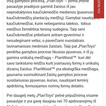
visą gamybos procesą. „PlanToys“ – pirma įmonė
pasaulyje pradėjusi gaminti žaislus iš jau
neproduktyvios kaučiukmedžio medienos (pasenusių
kaučiukmedžių plantacijų medžių). Gamybai naudojami
kaučiukmedžiai, kurie nebegamina latekso, tokius
medžius žemdirbiai tiesiog sudegina. Taip seni
kaučiukmedžiai prikeliami antram gyvenimui ir
nesudeginami veltui, o paverčiami nuostabiais
lavinamaisiais mediniais žaislais. Taip pat „PlanToys“
perdirba gamybos procese likusias pjuvenas, ir iš jų
gamina unikalią medžiagą – PlanWood™ kuri dėl
savo lankstumo leidžia kurti įvairiausių formų ir unikalių
dizainų žaislus. PlanWood™ yra ekologiška medžiaga,
gaunama susmulkinant žaislų gamybos procese
susidariusias pjuvenas, kurias, naudojant terminį
apdirbimą, formuojamos norimų formų detalės.
Per daugelį metų „PlanToys“ pelnė pripažinimą visame
pasaulyje ir yra gavę daugiau nei 70 apdovanojimų iš