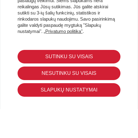
paslaugų veikimui. Šiems slapukams nėra
reikalingas Jūsų sutikimas. Jūs galite atskirai
sutikti su 3-ių šalių funkcinių, statistikos ir
Užsisakykite naujienlaiškį ir pirmi gaukite geriausius
rinkodaros slapukų naudojimu. Savo pasirinkimą
pasiūlymus!
galite valdyti paspaudę mygtuką "Slapukų
nustatymai".
„Privatumo politika"
.
SUTINKU SU VISAIS
KLIENTŲ APTARNAVIMAS
Pirkimo – pardavimo taisyklės
NESUTINKU SU VISAIS
Pristatymas ir grąžinimas
Apmokėjimo būdai
SLAPUKŲ NUSTATYMAI
Kokybės ir saugumo standartai
Privatumo taisyklės
NAUDINGA ŽINOTI
Tinklaraštis
Kodomo edukacijos
Kūrybinės dirbtuvės