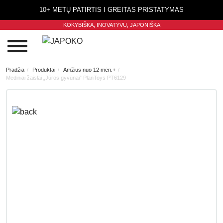
10+ METŲ PATIRTIS I GREITAS PRISTATYMAS
KOKYBIŠKA, INOVATYVU,
JAPONIŠKA
0
Pradžia
Produktai
Amžius nuo 12 mėn.+
Mediniai žaislai „Jūros gyvūnai” PlanToys PT6129