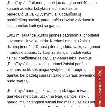
„PlanToys“ –
Tailando
įmonė jau
daugiau nei 40 metų
kurianti aukštos kokybės medinius žaislus
,
padedančius vaikų vystymuisi, ugdančius jų
pasitikėjimą savimi, padedančius lavinti vaizduotę ir
skatinančius kurti ryšį su gamta.
1981 m. Tailande įkurtos įmonės pagrindiniai prioritetai
– tvarumas ir vaikų raida. Kurdami medinių žaislų
dizainą įmonė didžiausią dėmesį skiria vaikų saugumui
ir raidos etapams, t.y. kaip žaislai gali padėti vaiko
fizinei ir pažintinei raidai. Dar vienas labai svarbus
„PlanToys“ tikslas, kad jų kuriami žaislai padėtų
vaikams ne tik sėkmingai vystytis, bet ir augintų meilę
gamtai, bei padėtų suprasti žalio ir tvaraus gyvenimo
-5% NUOLAIDA APSIPIRKIMUI
būdo svarbą.
„PlanToys“ naudoja tik tvarias medžiagas ir tvarius
gamybos metodus, užtikrina tvarų gamtos išteklių
naudojimą ir stengiasi sukurti kuo mažiau atliekų per