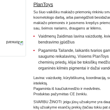
PlanToys
Su šiuo vaikišku makiažo priemonių rinkiniu smag
kosmetologo darbą, arba pamėgdžioti besidažanč
makiažo priemonės ir juosmens krepšys priemon
sau, šeimos nariams, draugams ar lėlėms.
Vaidmenų žaidimas lavina vaizduotę, kvie
bendravimo įgūdžius
Pagaminta
Tailande
, laikantis tvarios g
saugumo reikalavimų. Visiems PlanToys
cheminių priedų, klijai be toksiškų medž
organinės kilmės pigmentai ir dažai van
Lavina:
vaizduotę, kūrybiškumą, koordinaciją, so
intelektą.
Pagaminta iš kaučiukmedžio ir medvilnės.
Produktas pažymėtas
CE
ženklu.
SVARBU ŽINOTI
: jeigu jūsų užsakyme yra daugi
kitų užsakyme esančių prekių (tačiau tokiu pat a