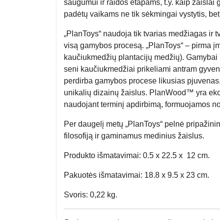
saugumui ir raidos etapams, t.y. kaip žaislai g
padėtų vaikams ne tik sėkmingai vystytis, bet
„PlanToys“ naudoja tik tvarias medžiagas ir t
visą gamybos procesą. „PlanToys“ – pirma į
kaučiukmedžių plantacijų medžių). Gamybai 
seni kaučiukmedžiai prikeliami antram gyveni
perdirba gamybos procese likusias pjuvenas, 
unikalių dizainų žaislus. PlanWood™ yra ek
naudojant terminį apdirbimą, formuojamos no
Per daugelį metų „PlanToys“ pelnė pripažini
filosofiją ir gaminamus medinius žaislus.
Produkto išmatavimai: 0.5 x 22.5 x 12 cm.
Pakuotės išmatavimai: 18.8 x 9.5 x 23 cm.
Svoris: 0,22 kg.