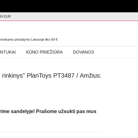
69 EUR
0
nemokamo pristatymo Lietuvoje liko
69
€
INTUKAI
KŪNO PRIEŽIŪRA
DOVANOS
ų rinkinys” PlanToys PT3487 / Amžius:
urime sandelyje! Prašome užsukti pas mus