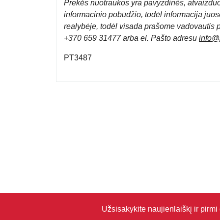
Prek
ės nuotraukos yra pavyzdinės,
atvaizduo
informacinio pobūdžio, todėl informacija juose
realybėje, todėl visada prašome vadovautis 
+370 659 31477 arba el. Pa
što adresu
info
@j
PT3487
Užsisakykite naujienlaiškį ir pirm