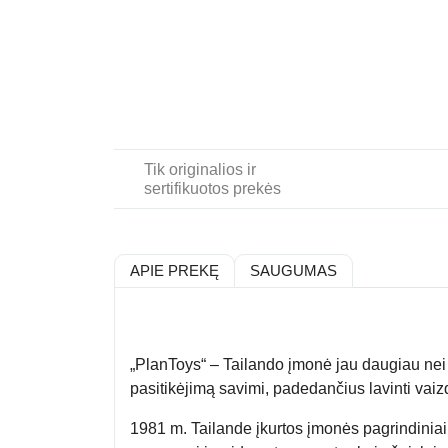
Tik originalios ir
sertifikuotos prekės
APIE PREKĘ
SAUGUMAS
„PlanToys“ –
Tailando
įmonė jau
daugiau nei
pasitikėjimą savimi, padedančius lavinti vaizd
1981 m. Tailande įkurtos įmonės pagrindiniai 