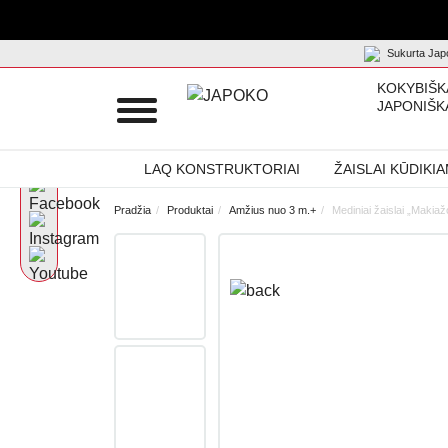
Sukurta Japo
KOKYBIŠK
JAPONIŠK
LAQ KONSTRUKTORIAI
ŽAISLAI KŪDIKI
Pradžia
Produktai
Amžius nuo 3 m.+
Mediniai žaislai „Makia