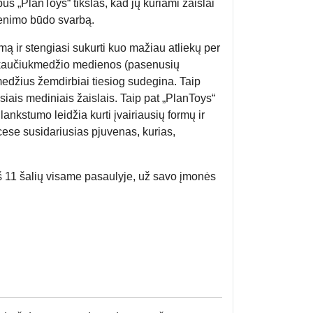
rbus „PlanToys“ tikslas, kad jų kuriami žaislai
yvenimo būdo svarbą.
ą ir stengiasi sukurti kuo mažiau atliekų per
s kaučiukmedžio medienos (pasenusių
džius žemdirbiai tiesiog sudegina. Taip
iais mediniais žaislais. Taip pat „PlanToys“
kstumo leidžia kurti įvairiausių formų ir
se susidariusias pjuvenas, kurias,
š 11 šalių visame pasaulyje, už savo įmonės