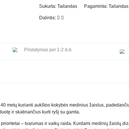
Sukurta:
Tailandas
Pagaminta:
Tailandas
Dalintis:
Pristatymas per 1-2 d.d.
 40 metų kurianti aukštos kokybės medinius žaislus
, padedančiu
uotę ir skatinančius kurti ryšį su gamta.
prioritetai – tvarumas ir vaikų raida. Kurdami medinių žaislų di