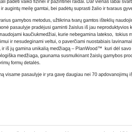
ali padėti vaiko fizinei ir pažintinei raidai. Dar vienas labai sva
 ir augintų meilę gamtai, bei padėtų suprasti žalio ir tvaraus g
varius gamybos metodus, užtikrina tvarų gamtos išteklių naudojim
monė pasaulyje pradėjusi gaminti žaislus iš jau neproduktyvio
naudojami kaučiukmedžiai, kurie nebegamina latekso, tokius me
mui ir nesudeginami veltui, o paverčiami nuostabiais lavinamais
ir iš jų gamina unikalią medžiagą – PlanWood™ kuri dėl savo lan
ologiška medžiaga, gaunama susmulkinant žaislų gamybos proce
rimų formų detalės.
mą visame pasaulyje ir yra gavę daugiau nei 70 apdovanojimų i