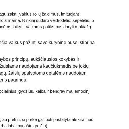
u žaisti įvairius rolių žaidimus, imituojant
ią mama. Rinkinį sudaro veidrodėlis, šepetėlis, 5
ėms laikyti. Vaikams patiks pasidaryti makiažą
čia vaikus pažinti savo kūrybinę pusę, stiprina
amybos principų, aukščiausios kokybės ir
 žaislams naudojama kaučiukmedis be jokių
iagų, žaislų spalvotoms detalėms naudojami
dens pagrindu.
cialinius įgydžius, kalbą ir bendravimą, emocinį
au prekių, ši prekė gali būti pristatyta atskirai nuo
rba labai panašiu greičiu).