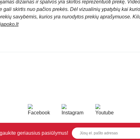
jamas dizainas ir spalvos yra skirtos reprezentuoti prekę. Video
 gali skirtis nuo pačios prekės. Dėl vizualinių ypatybių kai kuri
prekių savybėmis, kurios yra nurodytos prekių aprašymuose. Kil
apoko.lt
i gaukite geriausius pasiūlymus!