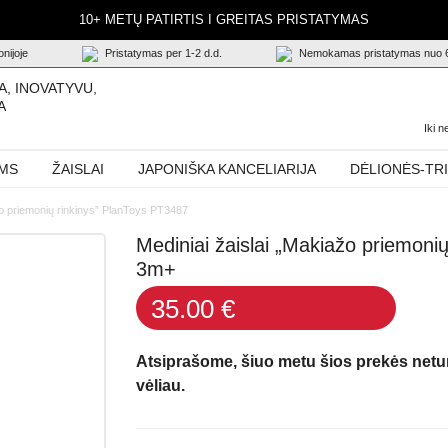
10+ METŲ PATIRTIS I GREITAS PRISTATYMAS
nijoje
Pristatymas per 1-2 d.d.
Nemokamas pristatymas nuo 
A, INOVATYVU,
A
Iki 
AMS
ŽAISLAI
JAPONIŠKA KANCELIARIJA
DĖLIONĖS-TR
žo priemonių rinkinys” PlanToys PT3487
Mediniai žaislai „Makiažo priemoni
3m+
35.00 €
Atsiprašome, šiuo metu šios prekės net
vėliau.