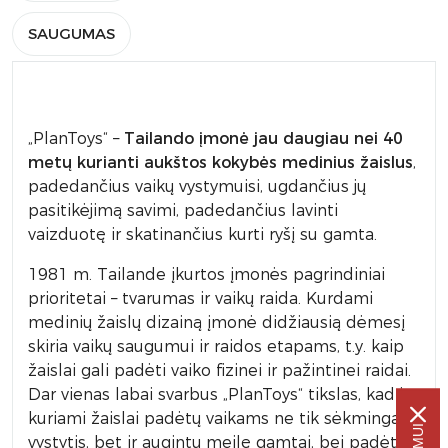
SAUGUMAS
„PlanToys“ –
Tailando
įmonė jau
daugiau nei 40
metų kurianti aukštos kokybės medinius žaislus
,
padedančius vaikų vystymuisi, ugdančius jų
pasitikėjimą savimi, padedančius lavinti
vaizduotę ir skatinančius kurti ryšį su gamta.
1981 m. Tailande įkurtos įmonės pagrindiniai
prioritetai – tvarumas ir vaikų raida. Kurdami
medinių žaislų dizainą įmonė didžiausią dėmesį
skiria vaikų saugumui ir raidos etapams, t.y. kaip
žaislai gali padėti vaiko fizinei ir pažintinei raidai.
Dar vienas labai svarbus „PlanToys“ tikslas, kad jų
kuriami žaislai padėtų vaikams ne tik sėkmingai
vystytis, bet ir augintų meilę gamtai, bei padėtų