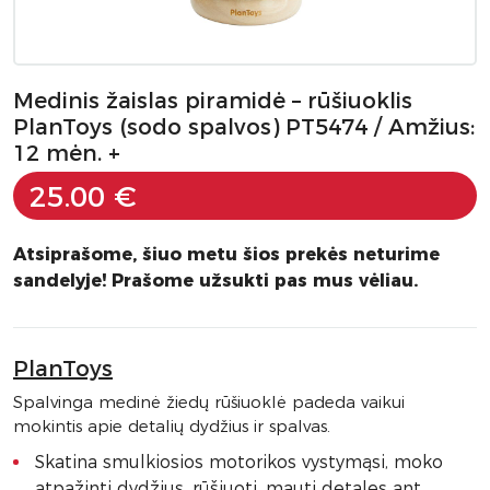
Medinis žaislas piramidė – rūšiuoklis
PlanToys (sodo spalvos) PT5474 / Amžius:
12 mėn. +
25.00 €
Atsiprašome, šiuo metu šios prekės neturime
sandelyje! Prašome užsukti pas mus vėliau.
PlanToys
Spalvinga medinė žiedų rūšiuoklė padeda vaikui
mokintis apie detalių dydžius ir spalvas.
Skatina smulkiosios motorikos vystymąsi, moko
atpažinti dydžius, rūšiuoti, mauti detales ant