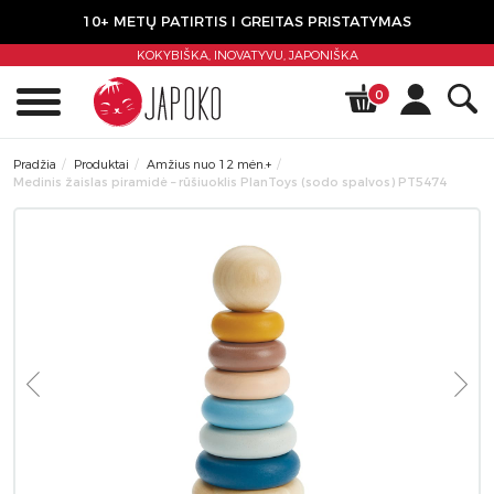
10+ METŲ PATIRTIS I GREITAS PRISTATYMAS
KOKYBIŠKA, INOVATYVU,
JAPONIŠKA
0
Pradžia
Produktai
Amžius nuo 12 mėn.+
Medinis žaislas piramidė – rūšiuoklis PlanToys (sodo spalvos) PT5474