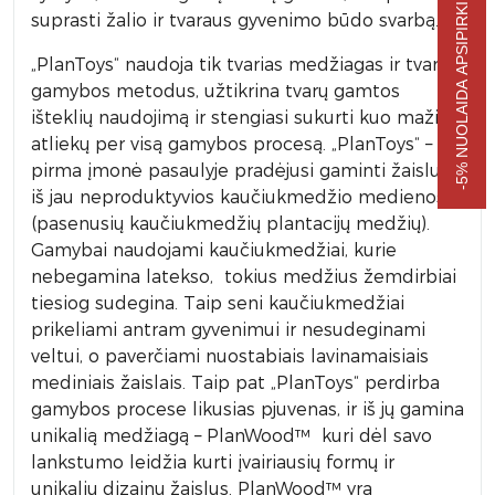
-5% NUOLAIDA APSIPIRKIMUI
suprasti žalio ir tvaraus gyvenimo būdo svarbą.
„PlanToys“ naudoja tik tvarias medžiagas ir tvarius
gamybos metodus, užtikrina tvarų gamtos
išteklių naudojimą ir stengiasi sukurti kuo mažiau
atliekų per visą gamybos procesą. „PlanToys“ –
pirma įmonė pasaulyje pradėjusi gaminti žaislus
iš jau neproduktyvios kaučiukmedžio medienos
(pasenusių kaučiukmedžių plantacijų medžių).
Gamybai naudojami kaučiukmedžiai, kurie
nebegamina latekso, tokius medžius žemdirbiai
tiesiog sudegina. Taip seni kaučiukmedžiai
prikeliami antram gyvenimui ir nesudeginami
veltui, o paverčiami nuostabiais lavinamaisiais
mediniais žaislais. Taip pat „PlanToys“ perdirba
gamybos procese likusias pjuvenas, ir iš jų gamina
unikalią medžiagą – PlanWood™ kuri dėl savo
lankstumo leidžia kurti įvairiausių formų ir
unikalių dizainų žaislus. PlanWood™ yra