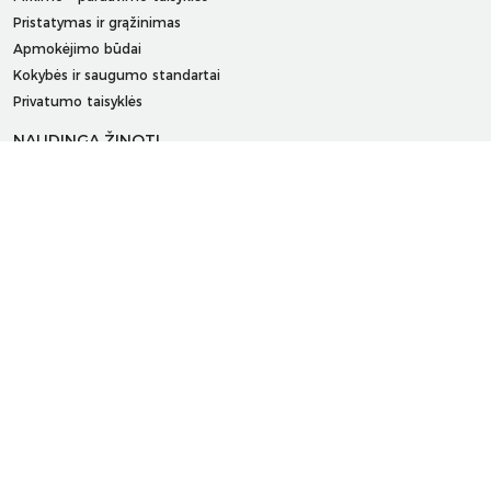
Pristatymas ir grąžinimas
Apmokėjimo būdai
Kokybės ir saugumo standartai
Privatumo taisyklės
NAUDINGA ŽINOTI
Tinklaraštis
Kodomo edukacijos
Kūrybinės dirbtuvės
LaQ konkursas
LaQ konstravimo schemos
Ugdymo įstaigoms
Kur įsigyti
Didmena
APIE PREKĖS ŽENKLUS
Kas yra LaQ?
BRAIN BUILDERS kūdikiams
IWAKO trintukai-dėlionės