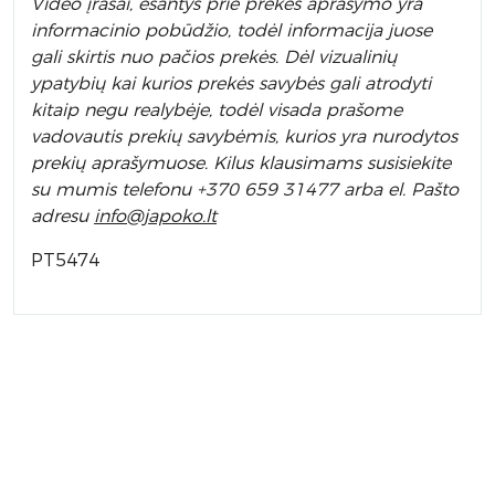
Video įrašai, esantys prie prekės aprašymo yra
informacinio pobūdžio, todėl informacija juose
gali skirtis nuo pačios prekės. Dėl vizualinių
ypatybių kai kurios prekės savybės gali atrodyti
kitaip negu realybėje, todėl visada prašome
vadovautis prekių savybėmis, kurios yra nurodytos
prekių aprašymuose. Kilus klausimams susisiekite
su mumis telefonu +370 659 31477 arba el. Pa
što
adresu
info
@japoko.lt
PT5474