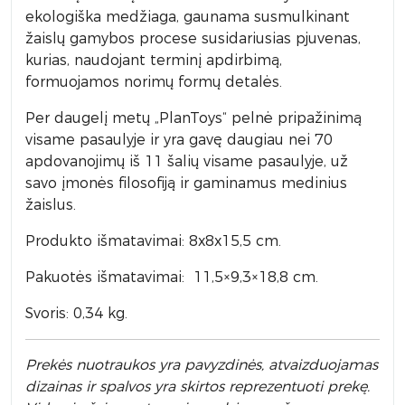
ekologiška medžiaga, gaunama susmulkinant
žaislų gamybos procese susidariusias pjuvenas,
kurias, naudojant terminį apdirbimą,
formuojamos norimų formų detalės.
Per daugelį metų „PlanToys“ pelnė pripažinimą
visame pasaulyje ir yra gavę daugiau nei 70
apdovanojimų iš 11 šalių visame pasaulyje, už
savo įmonės filosofiją ir gaminamus medinius
žaislus.
Produkto išmatavimai: 8x8x15,5 cm.
Pakuotės išmatavimai: 11,5×9,3×18,8 cm.
Svoris: 0,34 kg.
Prek
ės nuotraukos yra pavyzdinės,
atvaizduojamas
dizainas ir spalvos yra skirtos reprezentuoti prekę.