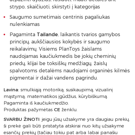
strypo, skaičiuoti, skirstyti į kategorijas
Saugumo sumetimais centrinis pagaliukas
nulenkiamas
Pagaminta
Tailande
, laikantis tvarios gamybos
principų, aukščiausios kokybės ir saugumo
reikalavimų. Visiems PlanToys žaislams
naudojamas kaučiukmedis be jokių cheminių
priedų, klijai be toksiškų medžiagų, žaislų
spalvotoms detalėms naudojami organinės kilmės
pigmentai ir dažai vandens pagrindu.
Lavina:
smulkiąją motoriką, susikaupimą, vizualinį
mąstymą, matematikos įgūdžius, kūrybiškumą.
Pagaminta iš kaučiukmedžio.
Produktas pažymėtas
CE
ženklu.
SVARBU ŽINOTI
: jeigu jūsų užsakyme yra daugiau prekių,
ši prekė gali būti pristatyta atskirai nuo kitų užsakyme
esančių prekių (tačiau tokiu pat arba labai panašiu