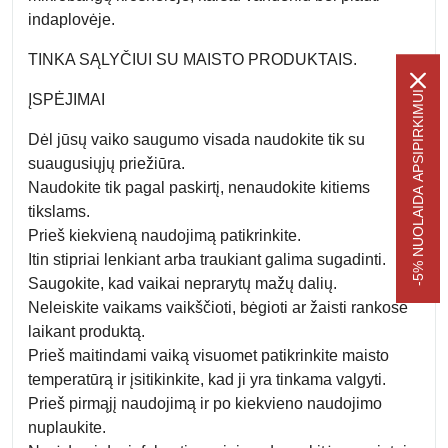
indaplovėje.
TINKA SĄLYČIUI SU MAISTO PRODUKTAIS.
-5% NUOLAIDA APSIPIRKIMUI
ĮSPĖJIMAI
Dėl jūsų vaiko saugumo visada naudokite tik su
suaugusiųjų priežiūra.
Naudokite tik pagal paskirtį, nenaudokite kitiems
tikslams.
Prieš kiekvieną naudojimą patikrinkite.
Itin stipriai lenkiant arba traukiant galima sugadinti.
Saugokite, kad vaikai neprarytų mažų dalių.
Neleiskite vaikams vaikščioti, bėgioti ar žaisti rankose
laikant produktą.
Prieš maitindami vaiką visuomet patikrinkite maisto
temperatūrą ir įsitikinkite, kad ji yra tinkama valgyti.
Prieš pirmąjį naudojimą ir po kiekvieno naudojimo
nuplaukite.