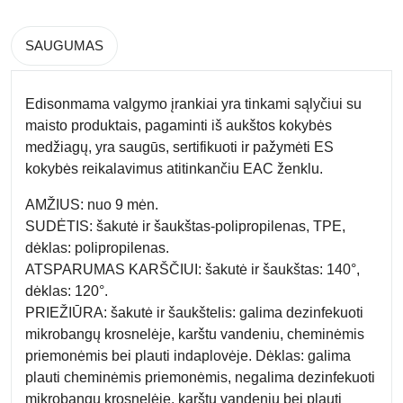
SAUGUMAS
Edisonmama valgymo įrankiai yra tinkami sąlyčiui su
maisto produktais, pagaminti iš aukštos kokybės
medžiagų, yra saugūs, sertifikuoti ir pažymėti ES
kokybės reikalavimus atitinkančiu EAC ženklu.
AMŽIUS: nuo 9 mėn.
SUDĖTIS: šakutė ir šaukštas-polipropilenas, TPE,
dėklas: polipropilenas.
ATSPARUMAS KARŠČIUI: šakutė ir šaukštas: 140°,
dėklas: 120°.
PRIEŽIŪRA: šakutė ir šaukštelis: galima dezinfekuoti
mikrobangų krosnelėje, karštu vandeniu, cheminėmis
priemonėmis bei plauti indaplovėje. Dėklas: galima
plauti cheminėmis priemonėmis, negalima dezinfekuoti
mikrobangų krosnelėje, karštu vandeniu bei plauti