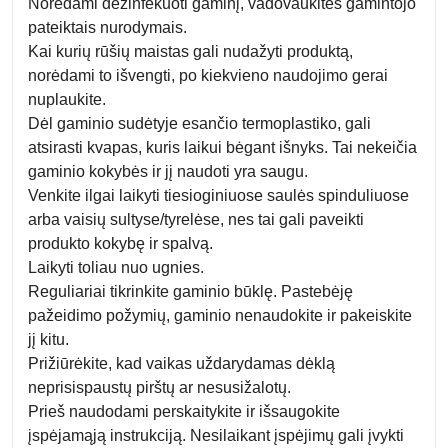
Norėdami dezinfekuoti gaminį, vadovaukitės gamintojo
pateiktais nurodymais.
Kai kurių rūšių maistas gali nudažyti produktą,
norėdami to išvengti, po kiekvieno naudojimo gerai
nuplaukite.
Dėl gaminio sudėtyje esančio termoplastiko, gali
atsirasti kvapas, kuris laikui bėgant išnyks. Tai nekeičia
gaminio kokybės ir jį naudoti yra saugu.
Venkite ilgai laikyti tiesioginiuose saulės spinduliuose
arba vaisių sultyse/tyrelėse, nes tai gali paveikti
produkto kokybę ir spalvą.
Laikyti toliau nuo ugnies.
Reguliariai tikrinkite gaminio būklę. Pastebėję
pažeidimo požymių, gaminio nenaudokite ir pakeiskite
jį kitu.
Prižiūrėkite, kad vaikas uždarydamas dėklą
neprisispaustų pirštų ar nesusižalotų.
Prieš naudodami perskaitykite ir išsaugokite
įspėjamąją instrukciją. Nesilaikant įspėjimų gali įvykti