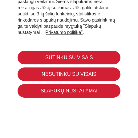
paslaugų veikimui. Šiems slapukams nėra
reikalingas Jūsų sutikimas. Jūs galite atskirai
Užsisakykite naujienlaiškį ir pirmi gaukite geriausius
sutikti su 3-ių šalių funkcinių, statistikos ir
pasiūlymus!
rinkodaros slapukų naudojimu. Savo pasirinkimą
galite valdyti paspaudę mygtuką "Slapukų
nustatymai".
„Privatumo politika"
.
KLIENTŲ APTARNAVIMAS
SUTINKU SU VISAIS
Pirkimo – pardavimo taisyklės
Pristatymas ir grąžinimas
NESUTINKU SU VISAIS
Apmokėjimo būdai
Kokybės ir saugumo standartai
SLAPUKŲ NUSTATYMAI
Privatumo taisyklės
NAUDINGA ŽINOTI
Tinklaraštis
Kodomo edukacijos
Kūrybinės dirbtuvės
LaQ konkursas