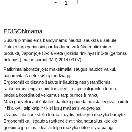
-
+
EDISONmama
Sukurti pirmiesiems bandymams naudoti šaukštą ir šakutę.
Pateko tarp geriausiai parduodamų vaikiškų matinimimo
produktų Japonijoje (3-čia vieta (rožinis rinkinys) ir 5-ta (geltonas
rinkinys,) major journal (MJ) 2014.03.07)
Patikrinta laboratorijoje: maksimaliai saugūs naudoti vaikui,
pagaminta iš netoksiškų medžiagų.
Ergonomiško dizaino šakutę ir šaukštą neslystančiomis
rankenomis lengva suimti ir laikyti , o speciali įrankių forma
padeda koordinuoti veiksmus tarp burnos ir rankų.
Maži grioveliai ant šakutės dantukų padeda maistą lengvai paimti
ir išlaikyti, taip kaip ir tikisi jūsų mažasis valgytojas.
Užapvalinta šaukštelio forma ir dydis pritaikyta mažylio burnytei.
Ergonomiška, išgaubta rankenėlė atitinka natūralius kūdikio
griebimo įpročius, idealiai telpa mažylio delne ir yra patogi