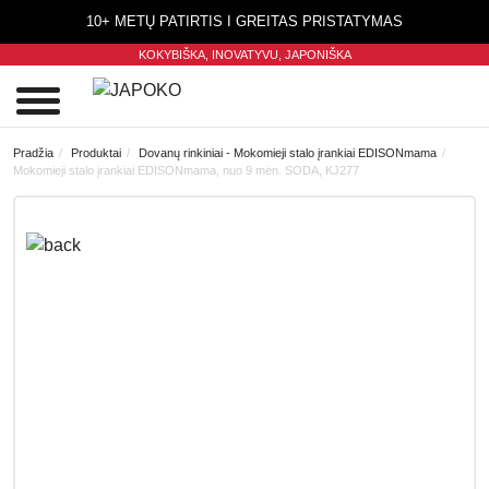
10+ METŲ PATIRTIS I GREITAS PRISTATYMAS
KOKYBIŠKA, INOVATYVU,
JAPONIŠKA
0
Pradžia
Produktai
Dovanų rinkiniai - Mokomieji stalo įrankiai EDISONmama
Mokomieji stalo įrankiai EDISONmama, nuo 9 mėn. SODA, KJ277