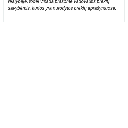
realybėje, todėl visada prašome vadovautis prekių
savybėmis, kurios yra nurodytos prekių aprašymuose.