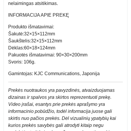
nelaimingas atsitikimas.
INFORMACIJA APIE PREKĘ
Produkto išmatavimai:
Šakutė:32×15×112mm
Šaukštelis:32×15×112mm
Dėklas:60×18×124mm
Pakuotės išmatavimai: 90×30×200mm
Svoris: 106g.
Gamintojas: KJC Communications, Japonija
Prek
ės nuotraukos yra pavyzdinės,
atvaizduojamas
dizainas ir spalvos yra skirtos reprezentuoti prekę.
Video įrašai, esantys prie prekės aprašymo yra
informacinio pobūdžio, todėl informacija juose gali
skirtis nuo pačios prekės. Dėl vizualinių ypatybių kai
kurios prekės savybės gali atrodyti kitaip negu