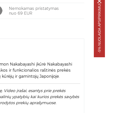
-5% NUOLAIDA APSIPIRKIMUI
Nemokamas pristatymas
nuo 69 EUR
emon Nakabayashi įkūrė Nakabayashi
škos ir funkcionalios raštinės prekės
ūrėjų ir gamintojų Japonijoje.
. Video įrašai, esantys prie prekės
alinių ypatybių kai kurios prekės savybės
nurodytos prekių aprašymuose.