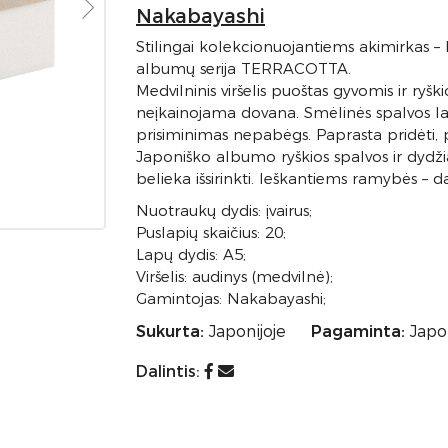
Nakabayashi
Stilingai kolekcionuojantiems akimirkas 
albumų serija TERRACOTTA.
Medvilninis viršelis puoštas gyvomis ir ryšk
neįkainojama dovana. Smėlinės spalvos lapai
prisiminimas nepabėgs. Paprasta pridėti, p
Japoniško albumo ryškios spalvos ir dydžiai
belieka išsirinkti. Ieškantiems ramybės –
Nuotraukų dydis: įvairus;
Puslapių skaičius: 20;
Lapų dydis: A5;
Viršelis: audinys (medvilnė);
Gamintojas: Nakabayashi;
Sukurta:
Japonijoje
Pagaminta:
Japon
Dalintis: