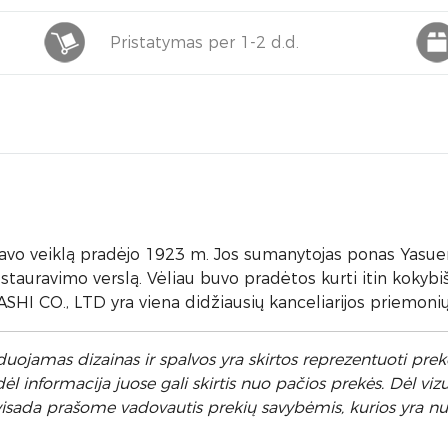
Pristatymas per 1-2 d.d.
vo veiklą pradėjo 1923 m. Jos sumanytojas ponas Yasu
stauravimo verslą. Vėliau buvo pradėtos kurti itin kokybi
I CO., LTD yra viena didžiausių kanceliarijos priemonių k
uojamas dizainas ir spalvos yra skirtos reprezentuoti prekę
 informacija juose gali skirtis nuo pačios prekės. Dėl vizu
ėl visada prašome vadovautis prekių savybėmis, kurios yra 