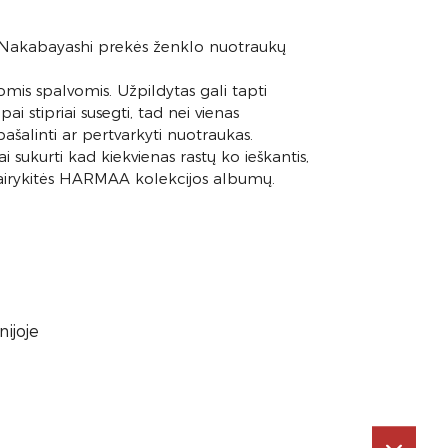
– Nakabayashi prekės ženklo nuotraukų
iomis spalvomis. Užpildytas gali tapti
 stipriai susegti, tad nei vienas
ašalinti ar pertvarkyti nuotraukas.
 sukurti kad kiekvienas rastų ko ieškantis,
 dairykitės HARMAA kolekcijos albumų.
ijoje