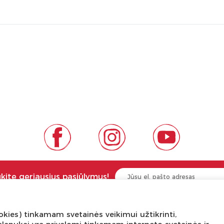
ukite geriausius pasiūlymus!
kies) tinkamam svetainės veikimui užtikrinti,
NGA ŽINOTI
APIE PREKĖS ŽENKLUS