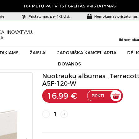
10+ METŲ PATIRTIS I GREITAS PRISTATYMAS
oje
Pristatymas per 1-2 d.d.
Nemokamas pristatymas 
A, INOVATYVU,
KA
Iki nemoka
ŪDIKIAMS
ŽAISLAI
JAPONIŠKA KANCELIARIJA
DĖLI
DOVANOS
rracotta”, A5-baltas-horizontalus TER-A5F-120-W
Nuotraukų albumas „Terracotta
A5F-120-W
16.99 €
PIRKTI
-
+