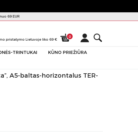
nuo 69 EUR
0
mo pristatymo Lietuvoje liko
69
€
ONĖS-TRINTUKAI
KŪNO PRIEŽIŪRA
”, A5-baltas-horizontalus TER-