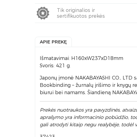
Tik originalios ir
sertifikuotos prekės
APIE PREKĘ
Išmatavimai: H160xW237xD18mm
Svoris: 421 g.
Japonų įmonė NAKABAYASHI CO., LTD sa
Bookbinding – žurnalų įrišimo ir knygų re
biurui bei namams. Šiandieną NAKABAYASH
Prek
ės nuotraukos yra pavyzdinės,
atvaizd
aprašymo yra informacinio pobūdžio, todėl
gali atrodyti kitaip negu realybėje, tod
37423