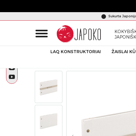
Sukurta Japonij
KOKYBIŠK
JAPONIŠ
LAQ KONSTRUKTORIAI
ŽAISLAI K
Pradžia
Produktai
Nakabayashi
Nuotraukų albumas „Te