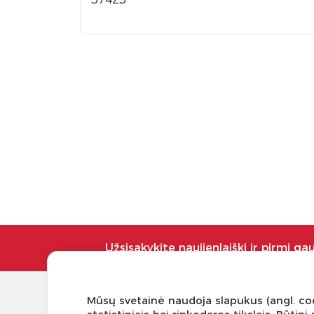
Užsisakykite naujienlaiškį ir pirmi ga
Mūsų svetainė naudoja slapukus (angl. coo
KLIENTŲ APTARNAVIMAS
NAUDI