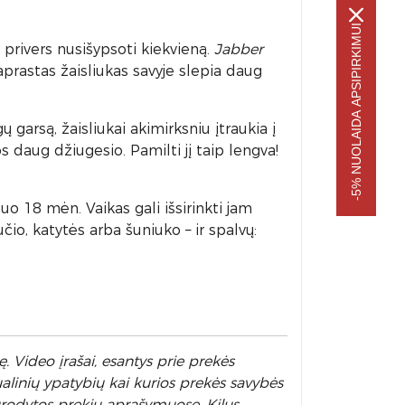
-5% NUOLAIDA APSIPIRKIMUI
ą privers nusišypsoti kiekvieną.
Jabber
paprastas žaisliukas savyje slepia daug
 garsą, žaisliukai akimirksniu įtraukia į
daug džiugesio. Pamilti jį taip lengva!
uo 18 mėn. Vaikas gali išsirinkti jam
čio, katytės arba šuniuko – ir spalvų:
. Video įrašai, esantys prie prekės
alinių ypatybių kai kurios prekės savybės
nurodytos prekių aprašymuose. Kilus