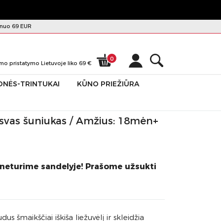
nuo 69 EUR
0
mo pristatymo Lietuvoje liko
69
€
ONĖS-TRINTUKAI
KŪNO PRIEŽIŪRA
lsvas šuniukas / Amžius: 18mėn+
 neturime sandelyje! Prašome užsukti
s šmaikščiai iškiša liežuvėlį ir skleidžia