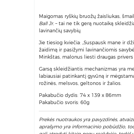
Maigomas ryškių bruožų žaisliukas, šmaikš
Ball Jr.
– tai ne tik gerą nuotaiką skleidži
lavinančių savybių.
Jie tiesiog kviečia: „Suspausk mane ir dži
žaidimą ir pasižymi lavinančiomis savyb
Minkštas, malonus liesti draugas privers 
Garsą skleidžiantis mechanizmas yra mecha
labiausiai patinkantį gyvūną ir mėgstamą 
rožinės, melsvos, geltonos ir žalios.
Pakabučio dydis: 74 x 139 x 86mm
Pakabučio svoris: 60g
Prek
ės nuotraukos yra pavyzdinės,
atvaizd
aprašymo yra informacinio pobūdžio, todėl
gali atrodyti kitaip negu realybėje, todė