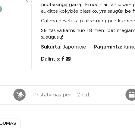
nuotaikingą garsą. Emociniai žaisliukai –
aukštos kokybės plastiko, yra saugūs,
be f
Galima dėvėti kaip aksesuarą prie kuprinės
Skirtas vaikams nuo 18 mėn., bet mėgiamas
suaugusių!
Sukurta:
Japonijoje
Pagaminta:
Kinij
Dalintis:
Pristatymas per 1-2 d.d.
GUMAS