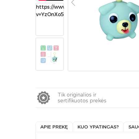
https://www.youtube.com/watch?
v=YzOnXo5UE3s
Tik originalios ir
sertifikuotos prekės
APIE PREKĘ
KUO YPATINGAS?
SAU