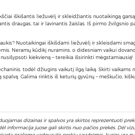
čiai iškišantis liežuvėlį ir skleidžiantis nuotaikingą gars
antis draugas, tai ir lavinantis žaislas. Iš pirmo žvilgsnio 
aukis“! Nuotaikingai iškišdami liežuvėlį ir skleisdami smagų
ėmis. Neramų kūdikį nuramins, o didesniam vaikui dovanos 
nusišypsoti kiekvieną – tereikia išsirinkti mėgstamiausią!
ninis, todėl džiugins vaikutį ilgą laiką. Skirti vaikams n
spalvą. Galima rinktis iš keturių gyvūnų – meškučio, kišku
uojamas dizainas ir spalvos yra skirtos reprezentuoti prekę
 informacija juose gali skirtis nuo pačios prekės. Dėl vizu
l visada prašome vadovautis prekių savybėmis, kurios yra 