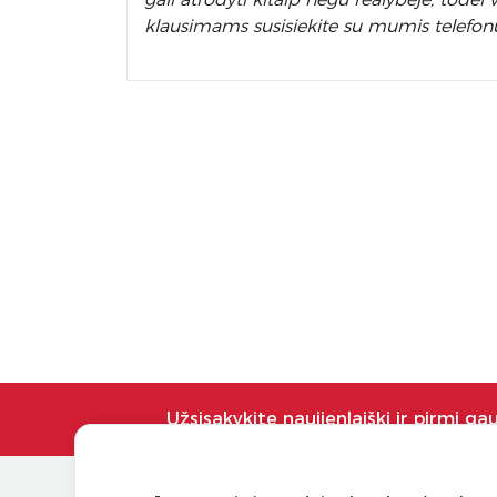
klausimams susisiekite su mumis telefon
Užsisakykite naujienlaiškį ir pirmi ga