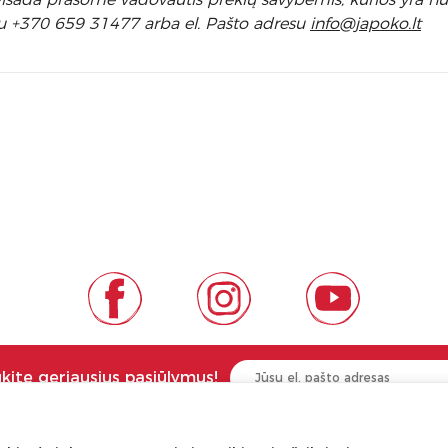
u +370 659 31477 arba el. Pa
što adresu
info
@japoko.lt
ukite geriausius pasiūlymus!