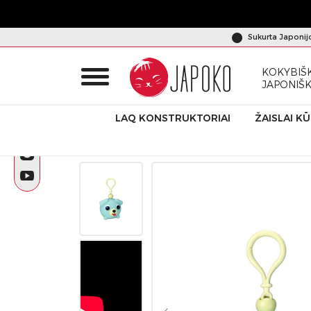
Sukurta Japonij
KOKYBIŠK
JAPONIŠ
LAQ KONSTRUKTORIAI
ŽAISLAI K
Pradžia
Produktai
Emociniai žaislai
Pakabukas „Jabber B