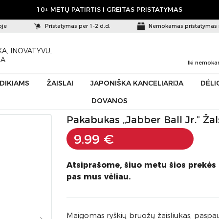
10+ METŲ PATIRTIS I GREITAS PRISTATYMAS
oje
Pristatymas per 1-2 d.d.
Nemokamas pristatymas 
A, INOVATYVU,
KA
Iki nemoka
ŪDIKIAMS
ŽAISLAI
JAPONIŠKA KANCELIARIJA
DĖLI
DOVANOS
all Jr.” Žalsvas šuniukas
Pakabukas „Jabber Ball Jr.” Ža
9.99 €
Atsiprašome, šiuo metu šios prekės
pas mus vėliau.
Maigomas ryškių bruožų žaisliukas, paspaudu