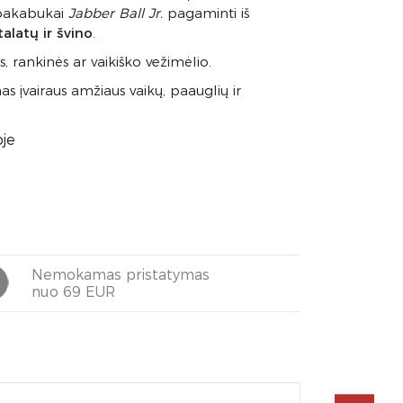
 pakabukai
Jabber Ball Jr.
pagaminti iš
talatų ir švino
.
, rankinės ar vaikiško vežimėlio.
 įvairaus amžiaus vaikų, paauglių ir
oje
Nemokamas pristatymas
nuo 69 EUR