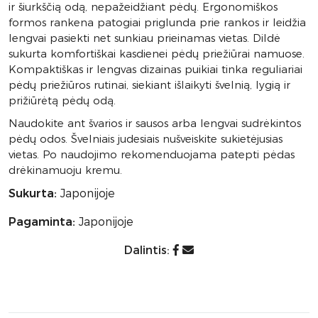
ir šiurkščią odą, nepažeidžiant pėdų. Ergonomiškos
formos rankena patogiai priglunda prie rankos ir leidžia
lengvai pasiekti net sunkiau prieinamas vietas. Dildė
sukurta komfortiškai kasdienei pėdų priežiūrai namuose.
Kompaktiškas ir lengvas dizainas puikiai tinka reguliariai
pėdų priežiūros rutinai, siekiant išlaikyti švelnią, lygią ir
prižiūrėtą pėdų odą.
Naudokite ant švarios ir sausos arba lengvai sudrėkintos
pėdų odos. Švelniais judesiais nušveiskite sukietėjusias
vietas. Po naudojimo rekomenduojama patepti pėdas
drėkinamuoju kremu.
Sukurta:
Japonijoje
Pagaminta:
Japonijoje
Dalintis: