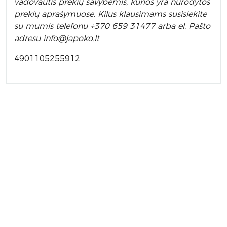
vadovautis prekių savybėmis, kurios yra nurodytos
prekių aprašymuose. Kilus klausimams susisiekite
su mumis telefonu +370 659 31477 arba el. Pa
što
adresu
info
@japoko.lt
4901105255912