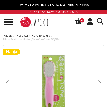
10+ METŲ PATIRTIS I GREITAS PRISTATYMAS
KOKYBIŠKA, INOVATYVU,
JAPONIŠKA
0
Pradžia
Produktai
Kūno priežiūra
Pėdų šveitimo dildė „Aisen”, rožinė, BQ581
Nauja