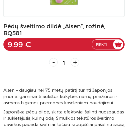
Pėdų šveitimo dildė „Aisen”, rožinė,
BQ581
9.99 €
PIRKTI
-
+
Aisen
– daugiau nei 75 metų patirtį turinti Japonijos
įmonė, gaminanti aukštos kokybės namų priežiūros ir
asmens higienos priemones kasdieniam naudojimui.
Japoniška pėdų dildė, skirta efektyviai šalinti nuospaudas
ir sukietėjusią kulnų odą. Smulkios tekstūros šveitimo
paviršius padeda švelniai, tačiau kruopščiai pašalinti sausą