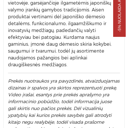
-5% NUOLAIDA APSIPIRKIMUI
vietovėje, garsėjančioje ilgametėmis japoniškų
valymo įrankių gamybos tradicijomis. Aisen
produktai vertinami dėl japoniško dėmesio
detalėms, funkcionalumo, ilgaamžiškumo ir
inovatyvių medžiagų, padedančių valyti
efektyviau bei patogiau. Kurdama naujus
gaminius, įmonė daug dėmesio skiria kokybei,
saugumui ir tvarumui, todėl jų asortimente
naudojamos pažangios bei aplinkai
draugiškesnės medžiagos.
Prek
ės nuotraukos yra pavyzdinės,
atvaizduojamas
dizainas ir spalvos yra skirtos reprezentuoti prekę.
Video įrašai, esantys prie prekės aprašymo yra
informacinio pobūdžio, todėl informacija juose
gali skirtis nuo pačios prekės. Dėl vizualinių
ypatybių kai kurios prekės savybės gali atrodyti
kitaip negu realybėje, todėl visada prašome