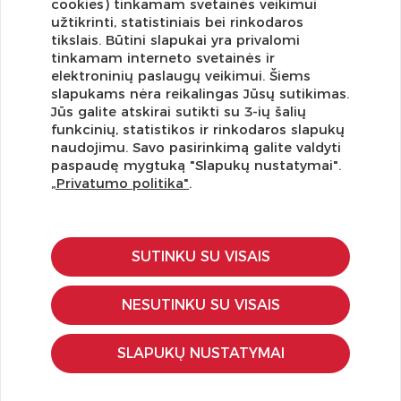
cookies) tinkamam svetainės veikimui
užtikrinti, statistiniais bei rinkodaros
tikslais. Būtini slapukai yra privalomi
tinkamam interneto svetainės ir
elektroninių paslaugų veikimui. Šiems
slapukams nėra reikalingas Jūsų sutikimas.
Jūs galite atskirai sutikti su 3-ių šalių
funkcinių, statistikos ir rinkodaros slapukų
Užsisakykite naujienlaiškį ir pirmi gaukite geriausius
naudojimu. Savo pasirinkimą galite valdyti
pasiūlymus!
paspaudę mygtuką "Slapukų nustatymai".
„Privatumo politika"
.
SUTINKU SU VISAIS
KLIENTŲ APTARNAVIMAS
Pirkimo – pardavimo taisyklės
NESUTINKU SU VISAIS
Pristatymas ir grąžinimas
Apmokėjimo būdai
SLAPUKŲ NUSTATYMAI
Kokybės ir saugumo standartai
Privatumo taisyklės