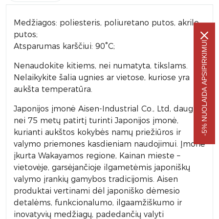
Medžiagos: poliesteris, poliuretano putos, akrilo
putos;
-5% NUOLAIDA APSIPIRKIMUI
Atsparumas karščiui: 90°C;
Nenaudokite kitiems, nei numatyta, tikslams.
Nelaikykite šalia ugnies ar vietose, kuriose yra
aukšta temperatūra.
Japonijos įmonė Aisen-Industrial Co., Ltd, daugiau
nei 75 metų patirtį turinti Japonijos įmonė,
kurianti aukštos kokybės namų priežiūros ir
valymo priemones kasdieniam naudojimui. Įmonė
įkurta Wakayamos regione, Kainan mieste –
vietovėje, garsėjančioje ilgametėmis japoniškų
valymo įrankių gamybos tradicijomis. Aisen
produktai vertinami dėl japoniško dėmesio
detalėms, funkcionalumo, ilgaamžiškumo ir
inovatyvių medžiagų, padedančių valyti