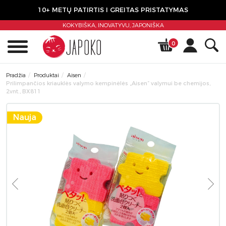
10+ METŲ PATIRTIS I GREITAS PRISTATYMAS
KOKYBIŠKA, INOVATYVU,
JAPONIŠKA
0
Pradžia
Produktai
Aisen
Prilimpančios kriauklės valymo kempinėlės „Aisen” valymui be chemijos,
2vnt., BX811
Nauja