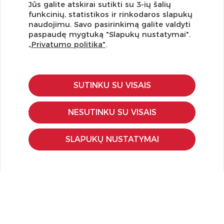
Jūs galite atskirai sutikti su 3-ių šalių
funkcinių, statistikos ir rinkodaros slapukų
Užsisakykite naujienlaiškį ir pirmi gaukite geriausius
naudojimu. Savo pasirinkimą galite valdyti
pasiūlymus!
paspaudę mygtuką "Slapukų nustatymai".
„Privatumo politika"
.
SUTINKU SU VISAIS
KLIENTŲ APTARNAVIMAS
Pirkimo – pardavimo taisyklės
NESUTINKU SU VISAIS
Pristatymas ir grąžinimas
Apmokėjimo būdai
SLAPUKŲ NUSTATYMAI
Kokybės ir saugumo standartai
Privatumo taisyklės
NAUDINGA ŽINOTI
Tinklaraštis
Kodomo edukacijos
Kūrybinės dirbtuvės
LaQ konkursas