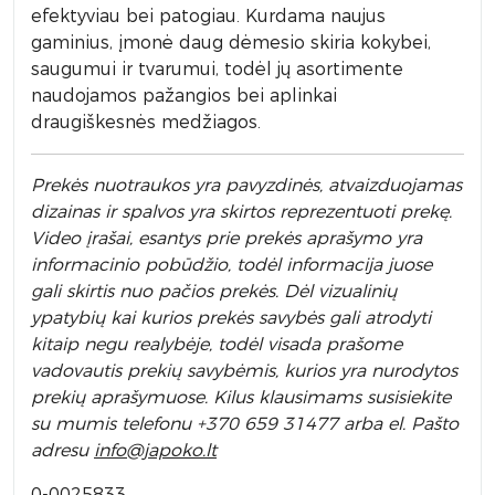
efektyviau bei patogiau. Kurdama naujus
gaminius, įmonė daug dėmesio skiria kokybei,
saugumui ir tvarumui, todėl jų asortimente
naudojamos pažangios bei aplinkai
draugiškesnės medžiagos.
Prek
ės nuotraukos yra pavyzdinės,
atvaizduojamas
dizainas ir spalvos yra skirtos reprezentuoti prekę.
Video įrašai, esantys prie prekės aprašymo yra
informacinio pobūdžio, todėl informacija juose
gali skirtis nuo pačios prekės. Dėl vizualinių
ypatybių kai kurios prekės savybės gali atrodyti
kitaip negu realybėje, todėl visada prašome
vadovautis prekių savybėmis, kurios yra nurodytos
prekių aprašymuose. Kilus klausimams susisiekite
su mumis telefonu +370 659 31477 arba el. Pa
što
adresu
info
@japoko.lt
0-0025833