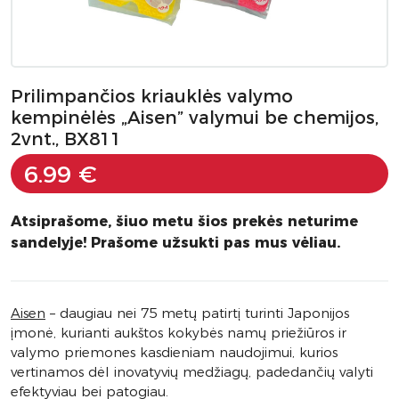
Prilimpančios kriauklės valymo
kempinėlės „Aisen” valymui be chemijos,
2vnt., BX811
6.99 €
Atsiprašome, šiuo metu šios prekės neturime
sandelyje! Prašome užsukti pas mus vėliau.
Aisen
– daugiau nei 75 metų patirtį turinti Japonijos
įmonė, kurianti aukštos kokybės namų priežiūros ir
valymo priemones kasdieniam naudojimui, kurios
vertinamos dėl inovatyvių medžiagų, padedančių valyti
efektyviau bei patogiau.