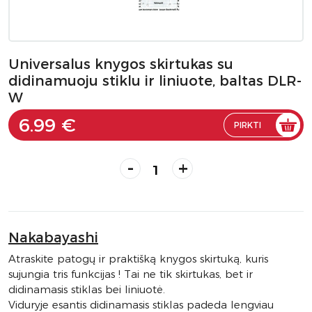
Universalus knygos skirtukas su
didinamuoju stiklu ir liniuote, baltas DLR-
W
6.99 €
PIRKTI
-
+
Nakabayashi
Atraskite patogų ir praktišką knygos skirtuką, kuris
sujungia tris funkcijas ! Tai ne tik skirtukas, bet ir
didinamasis stiklas bei liniuotė.
Viduryje esantis didinamasis stiklas padeda lengviau