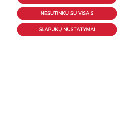
Pirkimo – pardavimo taisyklės
NESUTINKU SU VISAIS
Pristatymas ir grąžinimas
Apmokėjimo būdai
SLAPUKŲ NUSTATYMAI
Kokybės ir saugumo standartai
Privatumo taisyklės
NAUDINGA ŽINOTI
Tinklaraštis
Kodomo edukacijos
Kūrybinės dirbtuvės
LaQ konkursas
LaQ konstravimo schemos
Ugdymo įstaigoms
Kur įsigyti
Didmena
APIE PREKĖS ŽENKLUS
Kas yra LaQ?
BRAIN BUILDERS kūdikiams