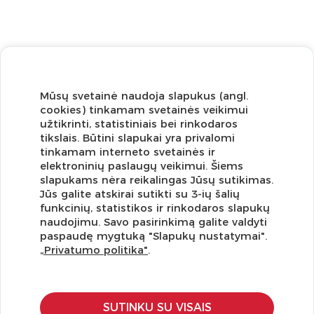
Mūsų svetainė naudoja slapukus (angl.
cookies) tinkamam svetainės veikimui
užtikrinti, statistiniais bei rinkodaros
tikslais. Būtini slapukai yra privalomi
tinkamam interneto svetainės ir
elektroninių paslaugų veikimui. Šiems
slapukams nėra reikalingas Jūsų sutikimas.
Jūs galite atskirai sutikti su 3-ių šalių
funkcinių, statistikos ir rinkodaros slapukų
Užsisakykite naujienlaiškį ir pirmi gaukite geriausius
naudojimu. Savo pasirinkimą galite valdyti
pasiūlymus!
paspaudę mygtuką "Slapukų nustatymai".
„Privatumo politika"
.
SUTINKU SU VISAIS
KLIENTŲ APTARNAVIMAS