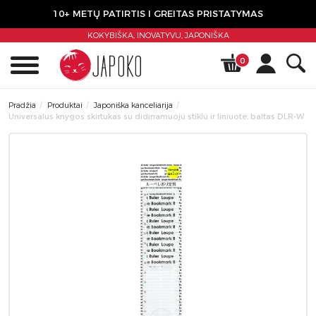
10+ METŲ PATIRTIS I GREITAS PRISTATYMAS
KOKYBIŠKA, INOVATYVU,
JAPONIŠKA
0
Pradžia
Produktai
Japoniška kanceliarija
Universalus knygos skirtukas su didinamuoju stiklu ir liniuote, baltas DLR-W