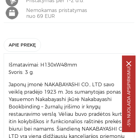
Pristatymas per 1-2 d.d.
Nemokamas pristatymas
nuo 69 EUR
APIE PREKĘ
Išmatavimai: H130xW48mm
-5% NUOLAIDA APSIPIRKIMUI
Svoris: 3 g.
Japonų įmonė NAKABAYASHI CO., LTD savo
veiklą pradėjo 1923 m. Jos sumanytojas ponas
Yasuemon Nakabayashi įkūrė Nakabayashi
Bookbinding – žurnalų įrišimo ir knygų
restauravimo verslą. Vėliau buvo pradėtos kurti
itin kokybiškos ir funkcionalios raštinės prekės
biurui bei namams. Šiandieną NAKABAYASHI CO.,
LTD yra viena didžiausių kanceliarijos priemonių