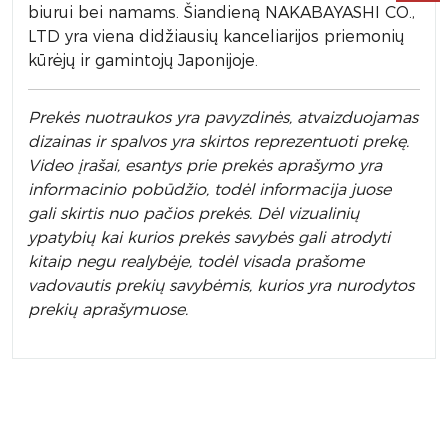
biurui bei namams. Šiandieną NAKABAYASHI CO.,
LTD yra viena didžiausių kanceliarijos priemonių
kūrėjų ir gamintojų Japonijoje.
Prek
ės nuotraukos yra pavyzdinės,
atvaizduojamas
dizainas ir spalvos yra skirtos reprezentuoti prekę.
Video įrašai, esantys prie prekės aprašymo yra
informacinio pobūdžio, todėl informacija juose
gali skirtis nuo pačios prekės. Dėl vizualinių
ypatybių kai kurios prekės savybės gali atrodyti
kitaip negu realybėje, todėl visada prašome
vadovautis prekių savybėmis, kurios yra nurodytos
prekių aprašymuose.