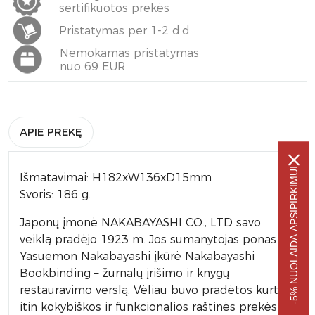
sertifikuotos prekės
Pristatymas per 1-2 d.d.
Nemokamas pristatymas
nuo 69 EUR
APIE PREKĘ
-5% NUOLAIDA APSIPIRKIMUI
Išmatavimai: H182xW136xD15mm
Svoris: 186 g.
Japonų įmonė NAKABAYASHI CO., LTD savo
veiklą pradėjo 1923 m. Jos sumanytojas ponas
Yasuemon Nakabayashi įkūrė Nakabayashi
Bookbinding – žurnalų įrišimo ir knygų
restauravimo verslą. Vėliau buvo pradėtos kurti
itin kokybiškos ir funkcionalios raštinės prekės