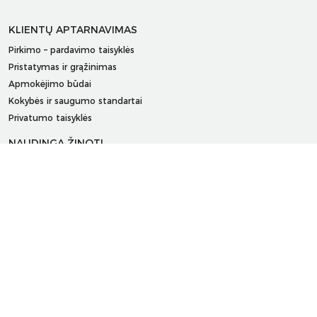
KLIENTŲ APTARNAVIMAS
Pirkimo – pardavimo taisyklės
Pristatymas ir grąžinimas
Apmokėjimo būdai
Kokybės ir saugumo standartai
Privatumo taisyklės
NAUDINGA ŽINOTI
Tinklaraštis
Kodomo edukacijos
Kūrybinės dirbtuvės
LaQ konkursas
LaQ konstravimo schemos
Ugdymo įstaigoms
Kur įsigyti
Didmena
APIE PREKĖS ŽENKLUS