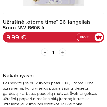
Užrašinė „otome time” B6, langeliais
5mm NW-B606-4
9.99 €
PIRKTI
-
+
Nakabayashi
Pasinerkite į saldų kūrybos pasaulį su „Otome Time”
užrašinėmis, kurių viršelius puošia žavingi desertų,
gardėsių ir arbatos puodelių motyvai. Švelniai gelsvas
užrašinių popierius mažina akių įtampą ir suteikia
užrašams jaukumo bei estetikos. Puikiai tinka