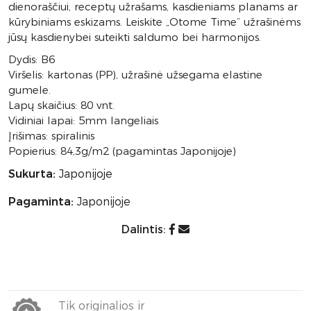
dienoraščiui, receptų užrašams, kasdieniams planams ar
kūrybiniams eskizams. Leiskite „Otome Time” užrašinėms
jūsų kasdienybei suteikti saldumo bei harmonijos.
Dydis: B6
Viršelis: kartonas (PP), užrašinė užsegama elastine
gumele.
Lapų skaičius: 80 vnt.
Vidiniai lapai: 5mm langeliais
Įrišimas: spiralinis
Popierius: 84,3g/m2 (pagamintas Japonijoje)
Sukurta:
Japonijoje
Pagaminta:
Japonijoje
Dalintis:
Tik originalios ir