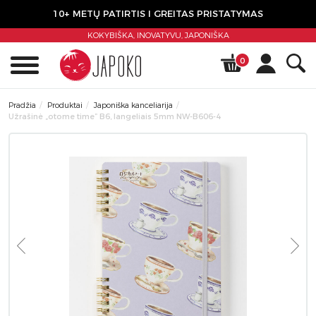
10+ METŲ PATIRTIS I GREITAS PRISTATYMAS
KOKYBIŠKA, INOVATYVU,
JAPONIŠKA
0
Pradžia
Produktai
Japoniška kanceliarija
Užrašinė „otome time” B6, langeliais 5mm NW-B606-4