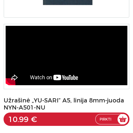
Užrašinė „YU-SARI” A5, linija 8mm-juoda
NYN-A501-NU
10.99 €
PIRKTI