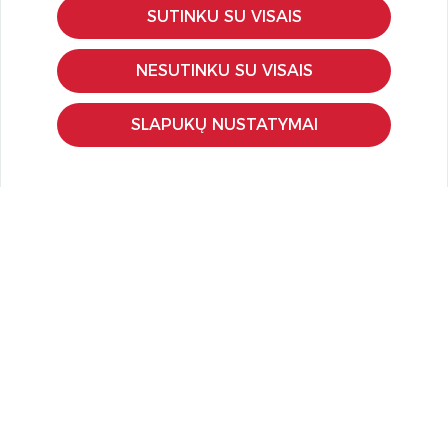
SUTINKU SU VISAIS
KLIENTŲ APTARNAVIMAS
Pirkimo – pardavimo taisyklės
NESUTINKU SU VISAIS
Pristatymas ir grąžinimas
Apmokėjimo būdai
SLAPUKŲ NUSTATYMAI
Kokybės ir saugumo standartai
Privatumo taisyklės
NAUDINGA ŽINOTI
Tinklaraštis
Kodomo edukacijos
Kūrybinės dirbtuvės
LaQ konkursas
LaQ konstravimo schemos
Ugdymo įstaigoms
Kur įsigyti
Didmena
APIE PREKĖS ŽENKLUS
Kas yra LaQ?