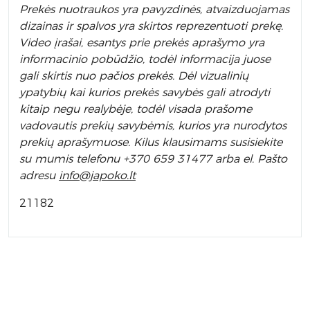
Prek
ės nuotraukos yra pavyzdinės,
atvaizduojamas
dizainas ir spalvos yra skirtos reprezentuoti prekę.
Video įrašai, esantys prie prekės aprašymo yra
informacinio pobūdžio, todėl informacija juose
gali skirtis nuo pačios prekės. Dėl vizualinių
ypatybių kai kurios prekės savybės gali atrodyti
kitaip negu realybėje, todėl visada prašome
vadovautis prekių savybėmis, kurios yra nurodytos
prekių aprašymuose. Kilus klausimams susisiekite
su mumis telefonu +370 659 31477 arba el. Pa
što
adresu
info
@japoko.lt
21182