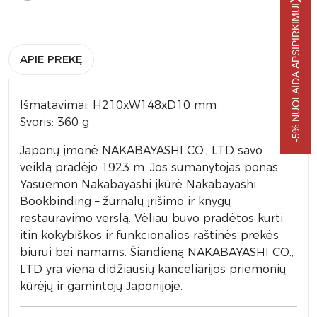
-5% NUOLAIDA APSIPIRKIMUI
APIE PREKĘ
Išmatavimai: H210xW148xD10 mm
Svoris: 360 g
Japonų įmonė NAKABAYASHI CO., LTD savo
veiklą pradėjo 1923 m. Jos sumanytojas ponas
Yasuemon Nakabayashi įkūrė Nakabayashi
Bookbinding – žurnalų įrišimo ir knygų
restauravimo verslą. Vėliau buvo pradėtos kurti
itin kokybiškos ir funkcionalios raštinės prekės
biurui bei namams. Šiandieną NAKABAYASHI CO.,
LTD yra viena didžiausių kanceliarijos priemonių
kūrėjų ir gamintojų Japonijoje.