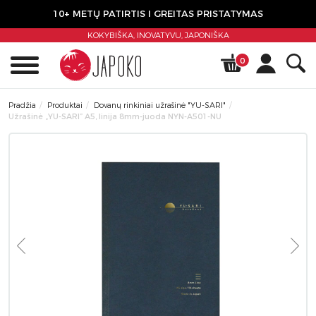
10+ METŲ PATIRTIS I GREITAS PRISTATYMAS
KOKYBIŠKA, INOVATYVU,
JAPONIŠKA
0
Pradžia
Produktai
Dovanų rinkiniai užrašinė "YU-SARI"
Užrašinė „YU-SARI” A5, linija 8mm-juoda NYN-A501-NU