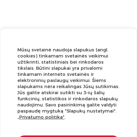
Mūsų svetainė naudoja slapukus (angl.
cookies) tinkamam svetainės veikimui
užtikrinti, statistiniais bei rinkodaros
tikslais. Būtini slapukai yra privalomi
tinkamam interneto svetainės ir
elektroninių paslaugų veikimui. Šiems
slapukams nėra reikalingas Jūsų sutikimas.
Jūs galite atskirai sutikti su 3-ių šalių
funkcinių, statistikos ir rinkodaros slapukų
Užsisakykite naujienlaiškį ir pirmi gaukite geriausius
naudojimu. Savo pasirinkimą galite valdyti
pasiūlymus!
paspaudę mygtuką "Slapukų nustatymai".
„Privatumo politika"
.