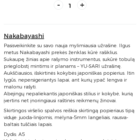
-
+
Nakabayashi
Pasisveikinkite su savo nauja mylimiausia užrašine. Ilgus
metus Nakabayashi prekės ženklas kūrė rašiklius.
Sukaupę žinias apie rašymo instrumentus, sukūrė tobulą
prieglobstį mintims ir planams – YU-SARI užrašinę.
Aukščiausios, išskirtinės kokybės japoniškas popierius. Itin
lygūs, nepersigeriantys lapai, ant kurių ypač lengva ir
malonu rašyti.
Abejingų nepaliekantis japoniškas stilius ir kokybė, kurią
įvertins net įnoringiausi raštinės reikmenų žinovai.
Skirtingos viršelio spalvos reiškia skirtingą popieriaus tipą
viduje: juoda-linijomis, mėlyna-5mm langeliais, rausva-
baltais tuščiais lapais.
Dydis: A5