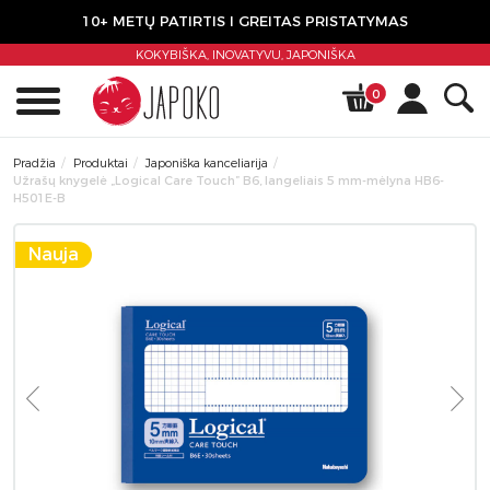
10+ METŲ PATIRTIS I GREITAS PRISTATYMAS
KOKYBIŠKA, INOVATYVU,
JAPONIŠKA
0
Pradžia
Produktai
Japoniška kanceliarija
Užrašų knygelė „Logical Care Touch” B6, langeliais 5 mm-mėlyna HB6-
H501E-B
Nauja