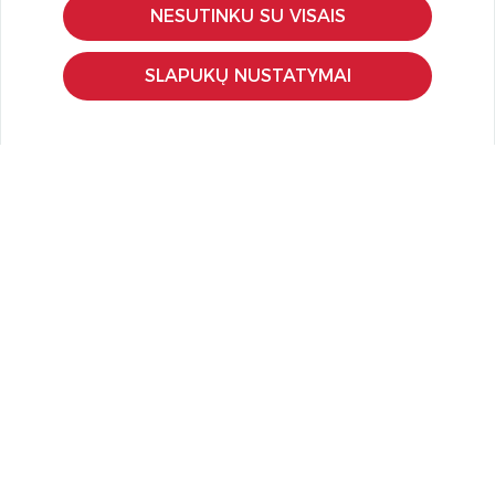
NESUTINKU SU VISAIS
Pristatymas ir grąžinimas
Apmokėjimo būdai
SLAPUKŲ NUSTATYMAI
Kokybės ir saugumo standartai
Privatumo taisyklės
NAUDINGA ŽINOTI
Tinklaraštis
Kodomo edukacijos
Kūrybinės dirbtuvės
LaQ konkursas
LaQ konstravimo schemos
Ugdymo įstaigoms
Kur įsigyti
Didmena
APIE PREKĖS ŽENKLUS
Kas yra LaQ?
BRAIN BUILDERS kūdikiams
IWAKO trintukai-dėlionės