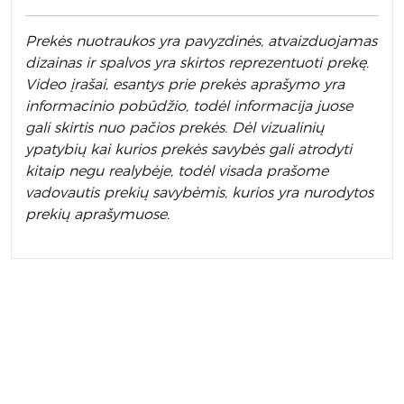
Prek
ės nuotraukos yra pavyzdinės,
atvaizduojamas
dizainas ir spalvos yra skirtos reprezentuoti prekę.
Video įrašai, esantys prie prekės aprašymo yra
informacinio pobūdžio, todėl informacija juose
gali skirtis nuo pačios prekės. Dėl vizualinių
ypatybių kai kurios prekės savybės gali atrodyti
kitaip negu realybėje, todėl visada prašome
vadovautis prekių savybėmis, kurios yra nurodytos
prekių aprašymuose.