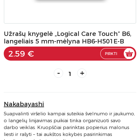
Užrašų knygelė „Logical Care Touch” B6,
langeliais 5 mm-mėlyna HB6-H501E-B
2.59 €
PIRKTI
-
+
Nakabayashi
Suapvalinti viršelio kampai suteikia švelnumo ir jaukumo,
o langelių linijavimas puikiai tinka organizuoti savo
darbo veiklas. Kruopščiai parinktas popierius malonus
liesti ir rašyti – tai aukštos kokybės pasirinkimas