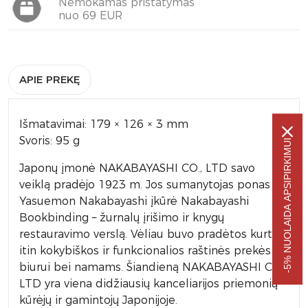
Nemokamas pristatymas
nuo 69 EUR
APIE PREKĘ
Išmatavimai: 179 × 126 × 3 mm
Svoris: 95 g
-5% NUOLAIDA APSIPIRKIMUI
Japonų įmonė NAKABAYASHI CO., LTD savo
veiklą pradėjo 1923 m. Jos sumanytojas ponas
Yasuemon Nakabayashi įkūrė Nakabayashi
Bookbinding – žurnalų įrišimo ir knygų
restauravimo verslą. Vėliau buvo pradėtos kurti
itin kokybiškos ir funkcionalios raštinės prekės
biurui bei namams. Šiandieną NAKABAYASHI CO.,
LTD yra viena didžiausių kanceliarijos priemonių
kūrėjų ir gamintojų Japonijoje.