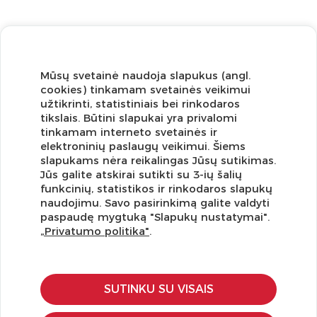
Mūsų svetainė naudoja slapukus (angl.
cookies) tinkamam svetainės veikimui
užtikrinti, statistiniais bei rinkodaros
tikslais. Būtini slapukai yra privalomi
tinkamam interneto svetainės ir
elektroninių paslaugų veikimui. Šiems
slapukams nėra reikalingas Jūsų sutikimas.
Jūs galite atskirai sutikti su 3-ių šalių
funkcinių, statistikos ir rinkodaros slapukų
Užsisakykite naujienlaiškį ir pirmi gaukite geriausius
naudojimu. Savo pasirinkimą galite valdyti
pasiūlymus!
paspaudę mygtuką "Slapukų nustatymai".
„Privatumo politika"
.
SUTINKU SU VISAIS
KLIENTŲ APTARNAVIMAS
Pirkimo – pardavimo taisyklės