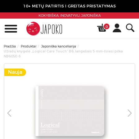
10+ METŲ PATIRTIS I GREITAS PRISTATYMAS
KOKYBIŠKA, INOVATYVU,
JAPONIŠKA
0
Pradžia
Produktai
Japoniška kanceliarija
Užrašų knygelė „Logical Care Touch” B6, langeliais 5 mm-šviesi pilka
NB605E-S
Nauja