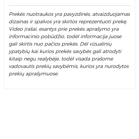
Prek
ės nuotraukos yra pavyzdinės,
atvaizduojamas
dizainas ir spalvos yra skirtos reprezentuoti prekę.
Video įrašai, esantys prie prekės aprašymo yra
informacinio pobūdžio, todėl informacija juose
gali skirtis nuo pačios prekės. Dėl vizualinių
ypatybių kai kurios prekės savybės gali atrodyti
kitaip negu realybėje, todėl visada prašome
vadovautis prekių savybėmis, kurios yra nurodytos
prekių aprašymuose.