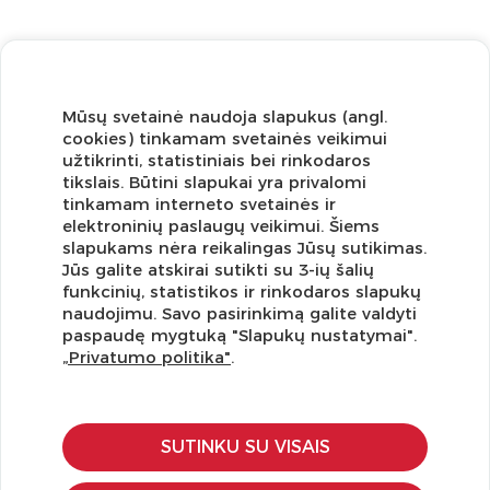
Mūsų svetainė naudoja slapukus (angl.
cookies) tinkamam svetainės veikimui
užtikrinti, statistiniais bei rinkodaros
tikslais. Būtini slapukai yra privalomi
tinkamam interneto svetainės ir
elektroninių paslaugų veikimui. Šiems
slapukams nėra reikalingas Jūsų sutikimas.
Jūs galite atskirai sutikti su 3-ių šalių
funkcinių, statistikos ir rinkodaros slapukų
Užsisakykite naujienlaiškį ir pirmi gaukite geriausius
naudojimu. Savo pasirinkimą galite valdyti
pasiūlymus!
paspaudę mygtuką "Slapukų nustatymai".
„Privatumo politika"
.
SUTINKU SU VISAIS
KLIENTŲ APTARNAVIMAS
Pirkimo – pardavimo taisyklės