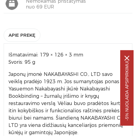
Nemokamas pristatymas
nuo 69 EUR
APIE PREKĘ
Išmatavimai: 179 × 126 × 3 mm
Svoris: 95 g
-5% NUOLAIDA APSIPIRKIMUI
Japonų įmonė NAKABAYASHI CO., LTD savo
veiklą pradėjo 1923 m. Jos sumanytojas ponas
Yasuemon Nakabayashi įkūrė Nakabayashi
Bookbinding – žurnalų įrišimo ir knygų
restauravimo verslą. Vėliau buvo pradėtos kurti
itin kokybiškos ir funkcionalios raštinės prekės
biurui bei namams. Šiandieną NAKABAYASHI CO.,
LTD yra viena didžiausių kanceliarijos priemonių
kūrėjų ir gamintojų Japonijoje.