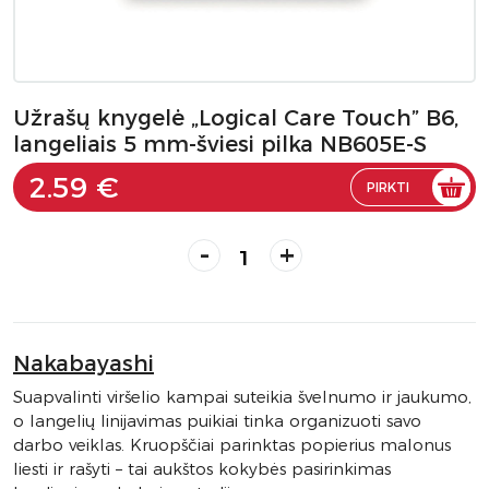
Užrašų knygelė „Logical Care Touch” B6,
langeliais 5 mm-šviesi pilka NB605E-S
2.59 €
PIRKTI
-
+
Nakabayashi
Suapvalinti viršelio kampai suteikia švelnumo ir jaukumo,
o langelių linijavimas puikiai tinka organizuoti savo
darbo veiklas. Kruopščiai parinktas popierius malonus
liesti ir rašyti – tai aukštos kokybės pasirinkimas