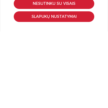
NESUTINKU SU VISAIS
Pristatymas ir grąžinimas
Apmokėjimo būdai
SLAPUKŲ NUSTATYMAI
Kokybės ir saugumo standartai
Privatumo taisyklės
NAUDINGA ŽINOTI
Tinklaraštis
Kodomo edukacijos
Kūrybinės dirbtuvės
LaQ konkursas
LaQ konstravimo schemos
Ugdymo įstaigoms
Kur įsigyti
Didmena
APIE PREKĖS ŽENKLUS
Kas yra LaQ?
BRAIN BUILDERS kūdikiams
IWAKO trintukai-dėlionės