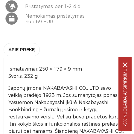
Pristatymas per 1-2 d.d.
Nemokamas pristatymas
nuo 69 EUR
APIE PREKĘ
Išmatavimai: 250 × 179 × 9 mm
-5% NUOLAIDA APSIPIRKIMUI
Svoris: 232 g
Japonų įmonė NAKABAYASHI CO., LTD savo
veiklą pradėjo 1923 m. Jos sumanytojas ponas
Yasuemon Nakabayashi įkūrė Nakabayashi
Bookbinding – žurnalų įrišimo ir knygų
restauravimo verslą. Vėliau buvo pradėtos kurti
itin kokybiškos ir funkcionalios raštinės prekės
biurui bei namams. Šiandieną NAKABAYASHI CO.,