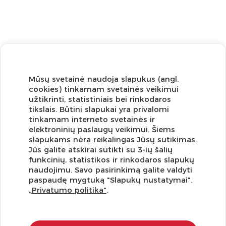
Mūsų svetainė naudoja slapukus (angl.
cookies) tinkamam svetainės veikimui
užtikrinti, statistiniais bei rinkodaros
tikslais. Būtini slapukai yra privalomi
tinkamam interneto svetainės ir
elektroninių paslaugų veikimui. Šiems
slapukams nėra reikalingas Jūsų sutikimas.
Jūs galite atskirai sutikti su 3-ių šalių
funkcinių, statistikos ir rinkodaros slapukų
Užsisakykite naujienlaiškį ir pirmi gaukite geriausius
naudojimu. Savo pasirinkimą galite valdyti
pasiūlymus!
paspaudę mygtuką "Slapukų nustatymai".
„Privatumo politika"
.