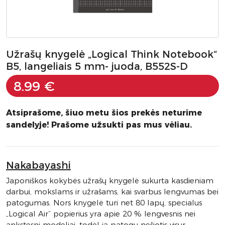
Užrašų knygelė „Logical Think Notebook“
B5, langeliais 5 mm- juoda, B552S-D
8.99 €
Atsiprašome, šiuo metu šios prekės neturime
sandelyje! Prašome užsukti pas mus vėliau.
Nakabayashi
Japoniškos kokybės užrašų knygelė sukurta kasdieniam
darbui, mokslams ir užrašams, kai svarbus lengvumas bei
patogumas. Nors knygelė turi net 80 lapų, specialus
„Logical Air“ popierius yra apie 20 % lengvesnis nei
ankstesni modeliai, todėl ją patogu nešiotis visur.