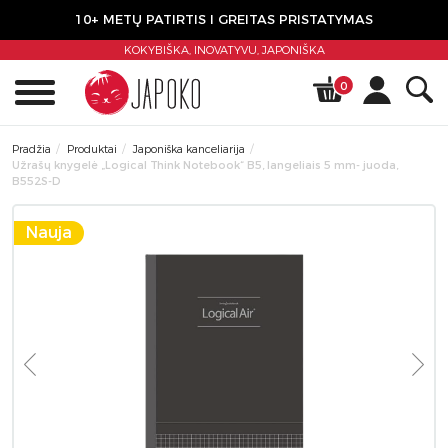
10+ METŲ PATIRTIS I GREITAS PRISTATYMAS
KOKYBIŠKA, INOVATYVU,
JAPONIŠKA
0
Pradžia
Produktai
Japoniška kanceliarija
Užrašų knygelė „Logical Think Notebook“ B5, langeliais 5 mm- juoda,
B552S-D
Nauja