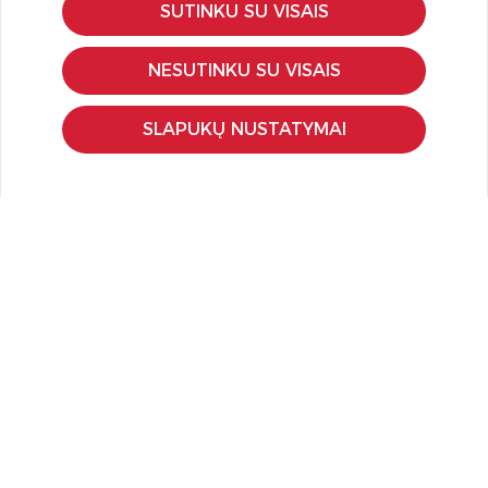
SUTINKU SU VISAIS
KLIENTŲ APTARNAVIMAS
Pirkimo – pardavimo taisyklės
NESUTINKU SU VISAIS
Pristatymas ir grąžinimas
Apmokėjimo būdai
SLAPUKŲ NUSTATYMAI
Kokybės ir saugumo standartai
Privatumo taisyklės
NAUDINGA ŽINOTI
Tinklaraštis
Kodomo edukacijos
Kūrybinės dirbtuvės
LaQ konkursas
LaQ konstravimo schemos
Ugdymo įstaigoms
Kur įsigyti
Didmena
APIE PREKĖS ŽENKLUS
Kas yra LaQ?