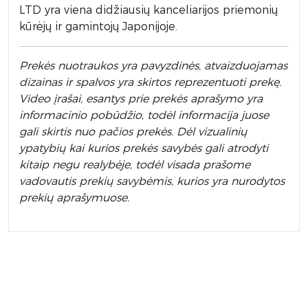
LTD yra viena didžiausių kanceliarijos priemonių
kūrėjų ir gamintojų Japonijoje.
Prek
ės nuotraukos yra pavyzdinės,
atvaizduojamas
dizainas ir spalvos yra skirtos reprezentuoti prekę.
Video įrašai, esantys prie prekės aprašymo yra
informacinio pobūdžio, todėl informacija juose
gali skirtis nuo pačios prekės. Dėl vizualinių
ypatybių kai kurios prekės savybės gali atrodyti
kitaip negu realybėje, todėl visada prašome
vadovautis prekių savybėmis, kurios yra nurodytos
prekių aprašymuose.