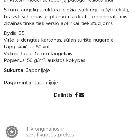
5 mm langelių struktūra leidžia tvarkingai rašyti tekstą,
braižyti schemas ar planuoti užduotis, o minimalistinis
dizainas tinka tiek verslo aplinkai, tiek studijoms.
Dydis: B5
Viršelis: dengtas kartonas, siūlais surišta nugarėlė
Lapų skaičius: 80 vnt.
Vidiniai lapai: 5 mm langeliais
Popierius: 56 g/m², aukštos kokybės
Sukurta:
Japonijoje
Pagaminta:
Japonijoje
Dalintis:
Tik originalios ir
sertifikuotos prekės