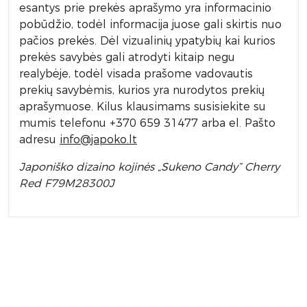
esantys prie prekės aprašymo yra informacinio
pobūdžio, todėl informacija juose gali skirtis nuo
pačios prekės. Dėl vizualinių ypatybių kai kurios
prekės savybės gali atrodyti kitaip negu
realybėje, todėl visada prašome vadovautis
prekių savybėmis, kurios yra nurodytos prekių
aprašymuose. Kilus klausimams susisiekite su
mumis telefonu +370 659 31477 arba el. Pa
što
adresu
info
@japoko.lt
Japoniško dizaino kojinės „Sukeno Candy” Cherry
Red F79M28300J