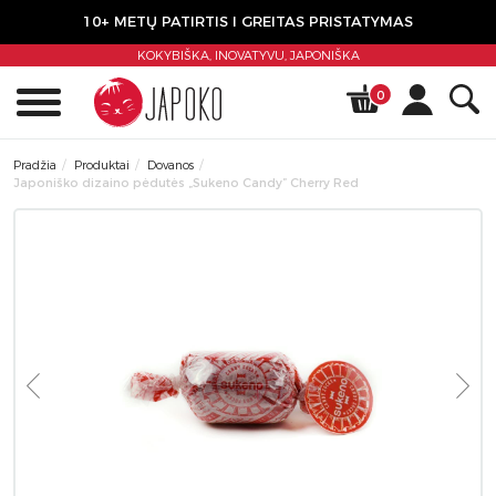
10+ METŲ PATIRTIS I GREITAS PRISTATYMAS
KOKYBIŠKA, INOVATYVU,
JAPONIŠKA
0
Pradžia
Produktai
Dovanos
Japoniško dizaino pėdutės „Sukeno Candy” Cherry Red