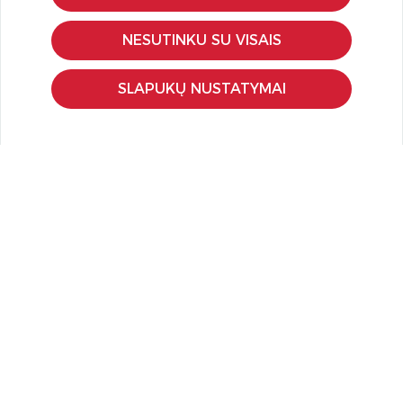
Pirkimo – pardavimo taisyklės
NESUTINKU SU VISAIS
Pristatymas ir grąžinimas
Apmokėjimo būdai
SLAPUKŲ NUSTATYMAI
Kokybės ir saugumo standartai
Privatumo taisyklės
NAUDINGA ŽINOTI
Tinklaraštis
Kodomo edukacijos
Kūrybinės dirbtuvės
LaQ konkursas
LaQ konstravimo schemos
Ugdymo įstaigoms
Kur įsigyti
Didmena
APIE PREKĖS ŽENKLUS
Kas yra LaQ?
BRAIN BUILDERS kūdikiams