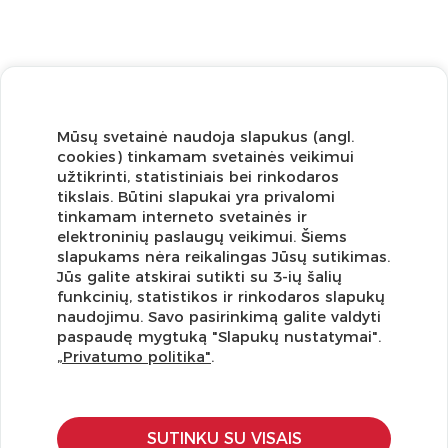
Mūsų svetainė naudoja slapukus (angl.
cookies) tinkamam svetainės veikimui
užtikrinti, statistiniais bei rinkodaros
tikslais. Būtini slapukai yra privalomi
tinkamam interneto svetainės ir
elektroninių paslaugų veikimui. Šiems
slapukams nėra reikalingas Jūsų sutikimas.
Jūs galite atskirai sutikti su 3-ių šalių
funkcinių, statistikos ir rinkodaros slapukų
Užsisakykite naujienlaiškį ir pirmi gaukite geriausius
naudojimu. Savo pasirinkimą galite valdyti
pasiūlymus!
paspaudę mygtuką "Slapukų nustatymai".
„Privatumo politika"
.
SUTINKU SU VISAIS
KLIENTŲ APTARNAVIMAS