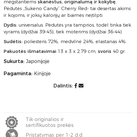
mėgstantiems
skanėstus, originalumą ir kokybę.
Pėdutės „Sukeno Candy” Cherry Red- tai desertas akims
ir kojoms, ir jokių kalorijų ar baimės neįtilpti.
Dydis:
universalus. Pėdutės yra tamprios, todėl tinka tiek
vyrams (dydžiai 39-45), tiek moterims (dydžiai 36-44).
Sudėtis:
poliesteris 72%, medvilnė 24%, elastanas 4%.
Pakuotės išmatavimai
13 x 3 x 2.79 cm;
svoris
40 gr.
Sukurta:
Japonijoje
Pagaminta:
Kinijoje
Dalintis:
Tik originalios ir
sertifikuotos prekės
Pristatymas per 1-2 d.d.