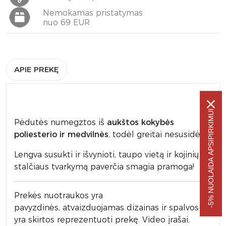
Nemokamas pristatymas
nuo 69 EUR
APIE PREKĘ
-5% NUOLAIDA APSIPIRKIMUI
Pėdutės numegztos iš
aukštos kokybės
poliesterio ir medvilnės
, todėl greitai nesusidėvi.
Lengva susukti ir išvynioti, taupo vietą ir kojinių
stalčiaus tvarkymą paverčia smagia pramoga!
Prek
ės nuotraukos yra
pavyzdinės,
atvaizduojamas dizainas ir spalvos
yra skirtos reprezentuoti prekę. Video įrašai,