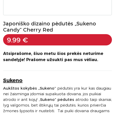
Japoniško dizaino pėdutės „Sukeno
Candy” Cherry Red
9.99 €
Atsiprašome, šiuo metu šios prekės neturime
sandelyje! Prašome užsukti pas mus vėliau.
Sukeno
Aukštos kokybės „Sukeno”
pėdutės yra kur kas daugiau
nei žaisminga įdomiai supakuota dovana, jos puikiai
atrodo ir ant kojų! „
Sukeno” pėdutės
atrodo taip skaniai,
lyg valgomos, bet ištikrųjų tai pėdutės, kurios priverčia
žmones šypsotis ir nustebti. Tai puiki dovana draugams