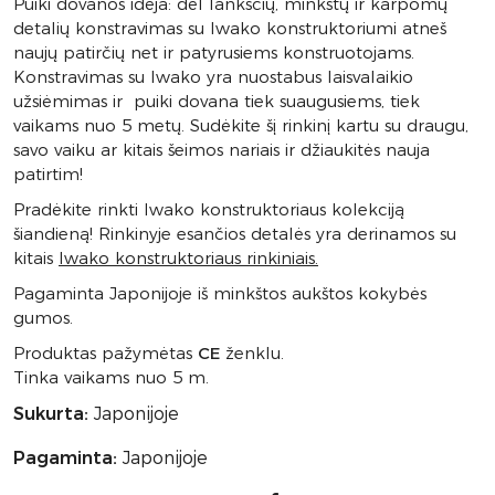
Puiki dovanos idėja: dėl lanksčių, minkštų ir karpomų
detalių konstravimas su Iwako konstruktoriumi atneš
naujų patirčių net ir patyrusiems konstruotojams.
Konstravimas su Iwako yra nuostabus laisvalaikio
užsiėmimas ir puiki dovana tiek suaugusiems, tiek
vaikams nuo 5 metų. Sudėkite šį rinkinį kartu su draugu,
savo vaiku ar kitais šeimos nariais ir džiaukitės nauja
patirtim!
Pradėkite rinkti Iwako konstruktoriaus kolekciją
šiandieną! Rinkinyje esančios detalės yra derinamos su
kitais
Iwako konstruktoriaus rinkiniais.
Pagaminta Japonijoje iš minkštos aukštos kokybės
gumos.
Produktas pažymėtas
CE
ženklu.
Tinka vaikams nuo 5 m.
Sukurta:
Japonijoje
Pagaminta:
Japonijoje