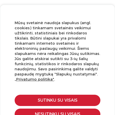
Mūsų svetainė naudoja slapukus (angl.
cookies) tinkamam svetainės veikimui
užtikrinti, statistiniais bei rinkodaros
tikslais. Būtini slapukai yra privalomi
tinkamam interneto svetainės ir
elektroninių paslaugų veikimui. Šiems
slapukams nėra reikalingas Jūsų sutikimas.
Jūs galite atskirai sutikti su 3-ių šalių
funkcinių, statistikos ir rinkodaros slapukų
Užsisakykite naujienlaiškį ir pirmi gaukite geriausius
naudojimu. Savo pasirinkimą galite valdyti
pasiūlymus!
paspaudę mygtuką "Slapukų nustatymai".
„Privatumo politika"
.
SUTINKU SU VISAIS
KLIENTŲ APTARNAVIMAS
Pirkimo – pardavimo taisyklės
NESUTINKU SU VISAIS