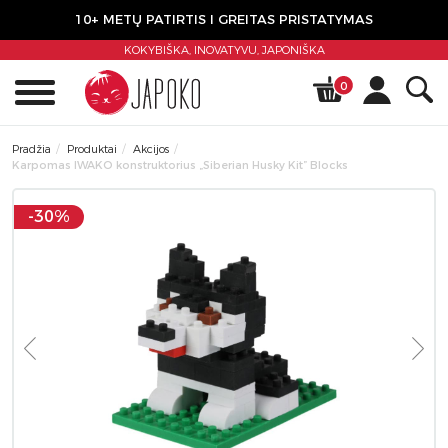
10+ METŲ PATIRTIS I GREITAS PRISTATYMAS
KOKYBIŠKA, INOVATYVU,
JAPONIŠKA
0
Pradžia
Produktai
Akcijos
Karpomas IWAKO konstruktorius „Siberian Husky Kit” Blocks
-30%