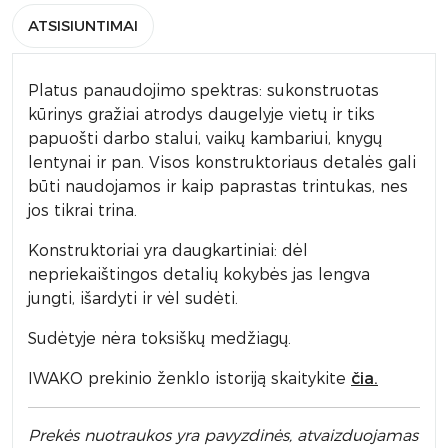
ATSISIUNTIMAI
Platus panaudojimo spektras: sukonstruotas
kūrinys gražiai atrodys daugelyje vietų ir tiks
papuošti darbo stalui, vaikų kambariui, knygų
lentynai ir pan. Visos konstruktoriaus detalės gali
būti naudojamos ir kaip paprastas trintukas, nes
jos tikrai trina.
Konstruktoriai yra daugkartiniai: dėl
nepriekaištingos detalių kokybės jas lengva
jungti, išardyti ir vėl sudėti.
Sudėtyje nėra toksiškų medžiagų.
IWAKO prekinio ženklo istoriją skaitykite
čia.
Prek
ės nuotraukos yra pavyzdinės,
atvaizduojamas