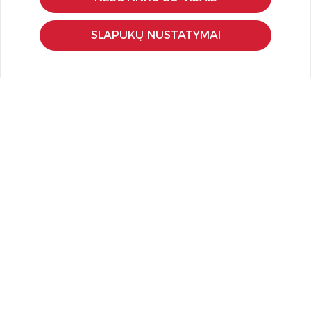
Pristatymas ir grąžinimas
Apmokėjimo būdai
SLAPUKŲ NUSTATYMAI
Kokybės ir saugumo standartai
Privatumo taisyklės
NAUDINGA ŽINOTI
Tinklaraštis
Kodomo edukacijos
Kūrybinės dirbtuvės
LaQ konkursas
LaQ konstravimo schemos
Ugdymo įstaigoms
Kur įsigyti
Didmena
APIE PREKĖS ŽENKLUS
Kas yra LaQ?
BRAIN BUILDERS kūdikiams
IWAKO trintukai-dėlionės
MARVY UCHIDA kanceliarija