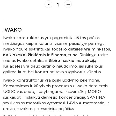
-
+
IWAKO
Iwako konstruktorius yra pagamintas iš tos pačios
medžiagos kaip ir kultiniai visame pasaulyje pamėgti
Iwako figūrėlės-trintukai, todėl jo
detalės yra minkštos,
KARPOMOS žirklėmis ir žinoma, trina!
Rinkinyje rasite
mielas Iwako detales ir
Sibiro haskio instrukciją
.
Kaladėlės yra daugkartinio naudojimo, jas sukarpius
galima kurti bei konstruoti savo sugalvotus kūrinius.
Iwako konstruktorius yra puiki ugdymo priemonė.
Konstravimas ir kūrybinis procesas su Iwako detalėmis
UGDO vaizduotę, kūrybingumą ir saviraišką. MOKO
susikaupti ir išlaikyti dėmesio koncentraciją. SKATINA
smulkiosios motorikos vystymąsi. LAVINA matematinį ir
erdvinį suvokimą, sensorinius pojūčius.