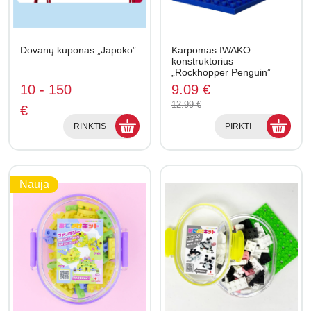
Dovanų kuponas „Japoko”
Karpomas IWAKO
konstruktorius
„Rockhopper Penguin”
Blocks
10 - 150
9.09 €
12.99 €
€
RINKTIS
PIRKTI
Nauja