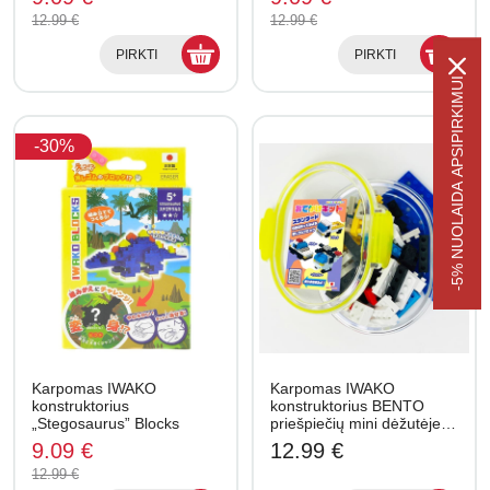
12.99 €
12.99 €
PIRKTI
PIRKTI
-5% NUOLAIDA APSIPIRKIMUI
-30%
Karpomas IWAKO
Karpomas IWAKO
konstruktorius
konstruktorius BENTO
„Stegosaurus” Blocks
priešpiečių mini dėžutėje…
9.09 €
12.99 €
12.99 €