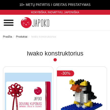
10+ METŲ PATIRTIS I GREITAS PRISTATYMAS
KOKYBIŠKA, INOVATYVU,
JAPONIŠKA
0
Pradžia
Produktai
Iwako konstruktorius
Iwako konstruktorius
-30%