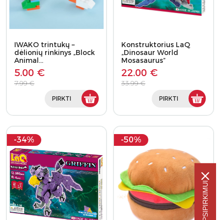
IWAKO trintukų –
Konstruktorius LaQ
dėlionių rinkinys „Block
„Dinosaur World
Animal…
Mosasaurus”
5.00 €
22.00 €
7.99 €
33.99 €
PIRKTI
PIRKTI
-34%
-50%