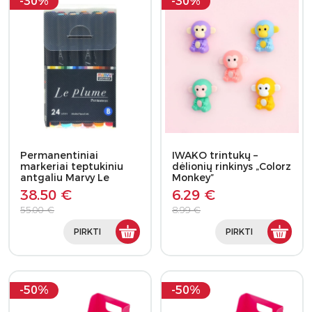
-30%
-30%
Permanentiniai
IWAKO trintukų –
markeriai teptukiniu
dėlionių rinkinys „Colorz
antgaliu Marvy Le
Monkey”
Plume…
38.50 €
6.29 €
55.00 €
8.99 €
PIRKTI
PIRKTI
-50%
-50%