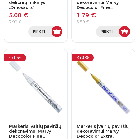
dėlionių rinkinys
dekoravimui Marvy
„Dinosaurs”
Decocolor Fine…
5.00 €
1.79 €
7.99 €
3.59 €
PIRKTI
PIRKTI
-50%
-50%
Markeris įvairių paviršių
Markeris įvairių paviršių
dekoravimui Marvy
dekoravimui Marvy
Decocolor Fine…
Decocolor Extra…