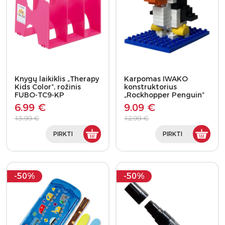
Knygų laikiklis „Therapy
Karpomas IWAKO
Kids Color”, rožinis
konstruktorius
FUBO-TC9-KP
„Rockhopper Penguin”
Blocks
6.99 €
9.09 €
13.99 €
12.99 €
PIRKTI
PIRKTI
-50%
-50%