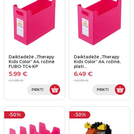
Daiktadėžė „Therapy
Daiktadėžė „Therapy
Kids Color” A4, rožinė
Kids Color” A4, rožinė,
FUBO-TC4-KP
plati…
5.99 €
6.49 €
11.99 €
12.99 €
PIRKTI
PIRKTI
-50%
-30%