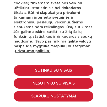
cookies) tinkamam svetainės veikimui
užtikrinti, statistiniais bei rinkodaros
tikslais. Būtini slapukai yra privalomi
tinkamam interneto svetainės ir
elektroninių paslaugų veikimui. Šiems
slapukams nėra reikalingas Jūsų sutikimas.
Jūs galite atskirai sutikti su 3-ių šalių
funkcinių, statistikos ir rinkodaros slapukų
Užsisakykite naujienlaiškį ir pirmi gaukite geriausius
naudojimu. Savo pasirinkimą galite valdyti
pasiūlymus!
paspaudę mygtuką "Slapukų nustatymai".
„Privatumo politika"
.
SUTINKU SU VISAIS
KLIENTŲ APTARNAVIMAS
Pirkimo – pardavimo taisyklės
NESUTINKU SU VISAIS
Pristatymas ir grąžinimas
Apmokėjimo būdai
SLAPUKŲ NUSTATYMAI
Kokybės ir saugumo standartai
Privatumo taisyklės