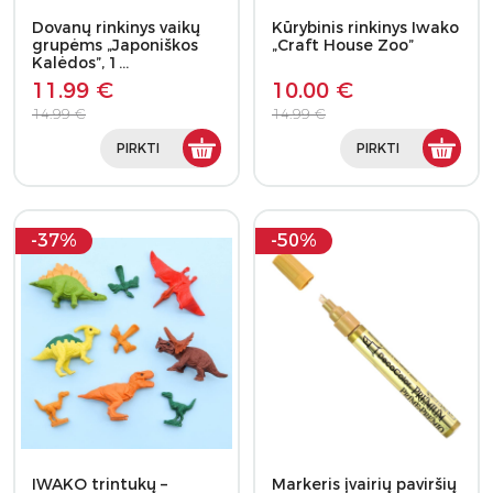
Dovanų rinkinys vaikų
Kūrybinis rinkinys Iwako
grupėms „Japoniškos
„Craft House Zoo”
Kalėdos”, 1…
11.99 €
10.00 €
14.99 €
14.99 €
PIRKTI
PIRKTI
-37%
-50%
IWAKO trintukų –
Markeris įvairių paviršių