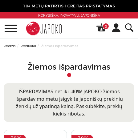
10+ METŲ PATIRTIS I GREITAS PRISTATYMAS
KOKYBIŠKA, INOVATYVU,
JAPONIŠKA
0
Pradžia
Produktai
Žiemos išpardavimas
Žiemos išpardavimas
IŠPARDAVIMAS net iki -40%! JAPOKO žiemos
išpardavimo metu įsigykite japoniškų prekinių
ženklų už ypatingą kainą. Paskubėkite, prekių
kiekis ribotas.