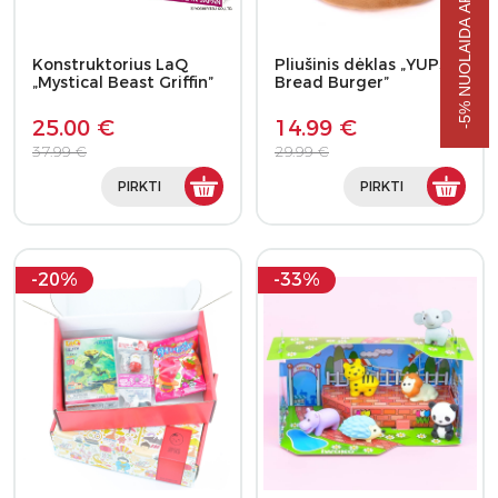
-5% NUOLAIDA APSIPIRKIMUI
Konstruktorius LaQ
Pliušinis dėklas „YUP3!
„Mystical Beast Griffin”
Bread Burger”
25.00 €
14.99 €
37.99 €
29.99 €
PIRKTI
PIRKTI
-20%
-33%