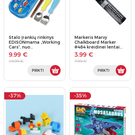
Stalo įrankių rinkinys
Markeris Marvy
EDISONmama „Working
Chalkboard Marker
Cars”, nuo…
#484 kreidinei lentai…
9.99 €
3.99 €
19.99 €
7.99 €
PIRKTI
PIRKTI
-37%
-35%