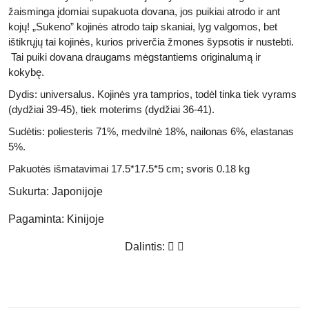
žaisminga įdomiai supakuota dovana, jos puikiai atrodo ir ant
kojų! „
Sukeno” kojinės
atrodo taip skaniai, lyg valgomos, bet
ištikrųjų tai kojinės, kurios priverčia žmones šypsotis ir nustebti.
Tai puiki dovana draugams mėgstantiems
originalumą ir
kokybę.
Dydis:
universalus. Kojinės yra tamprios, todėl tinka tiek vyrams
(dydžiai 39-45), tiek moterims (dydžiai 36-41).
Sudėtis:
poliesteris 71%, medvilnė 18%, nailonas 6%, elastanas
5%.
Pakuotės išmatavimai
17.5*17.5*5 cm;
svoris
0.18 kg
Sukurta:
Japonijoje
Pagaminta:
Kinijoje
Dalintis: