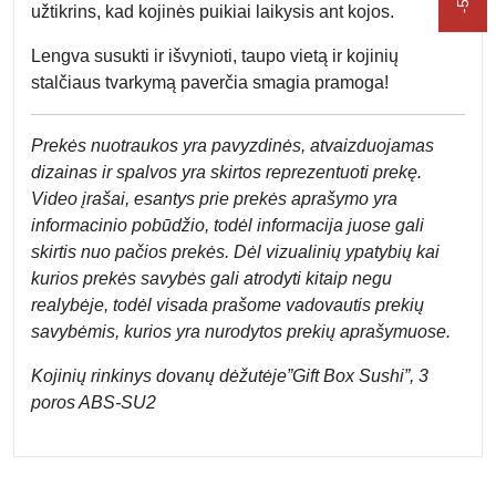
užtikrins, kad kojinės puikiai laikysis ant kojos.
Lengva susukti ir išvynioti, taupo vietą ir kojinių
stalčiaus tvarkymą paverčia smagia pramoga!
Prek
ės nuotraukos yra pavyzdinės,
atvaizduojamas
dizainas ir spalvos yra skirtos reprezentuoti prekę.
Video įrašai, esantys prie prekės aprašymo yra
informacinio pobūdžio, todėl informacija juose gali
skirtis nuo pačios prekės. Dėl vizualinių ypatybių kai
kurios prekės savybės gali atrodyti kitaip negu
realybėje, todėl visada prašome vadovautis prekių
savybėmis, kurios yra nurodytos prekių aprašymuose.
Kojinių rinkinys dovanų dėžutėje”Gift Box Sushi”, 3
poros ABS-SU2