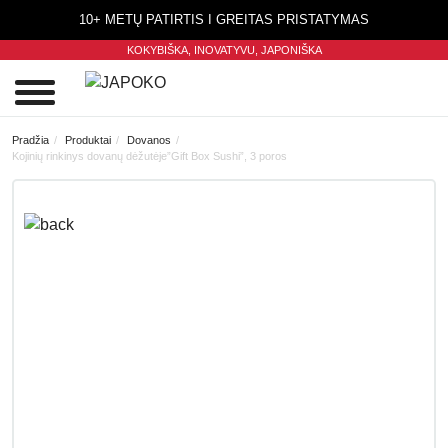
10+ METŲ PATIRTIS I GREITAS PRISTATYMAS
KOKYBIŠKA, INOVATYVU,
JAPONIŠKA
0
Pradžia
Produktai
Dovanos
Kojinių rinkinys dovanų dėžutėje”Gift Box Sushi”, 3 poros