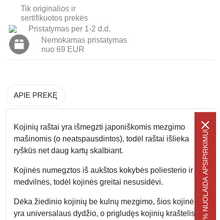
Tik originalios ir
sertifikuotos prekės
Pristatymas per 1-2 d.d.
Nemokamas pristatymas
nuo 69 EUR
APIE PREKĘ
Kojinių raštai yra
išmegzti
japoniškomis mezgimo
-5% NUOLAIDA APSIPIRKIMUI
mašinomis (o neatspausdintos), todėl raštai išlieka
ryškūs net daug kartų skalbiant.
Kojinės numegztos iš
aukštos kokybės poliesterio ir
medvilnės
, todėl kojinės greitai nesusidėvi.
Dėka žiedinio kojinių be kulnų mezgimo, šios kojinės
yra
universalaus dydžio
, o prigludęs kojinių kraštelis