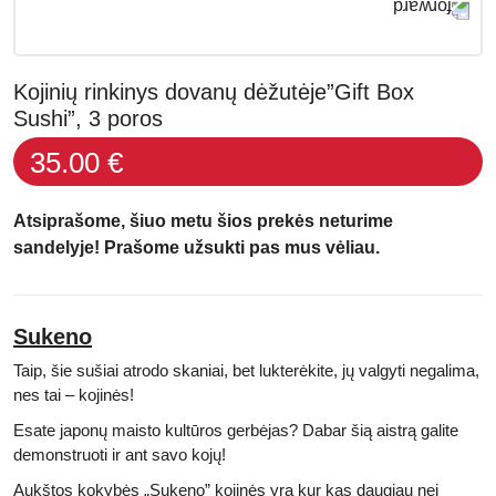
Kojinių rinkinys dovanų dėžutėje”Gift Box
Sushi”, 3 poros
35.00 €
Atsiprašome, šiuo metu šios prekės neturime
sandelyje! Prašome užsukti pas mus vėliau.
Sukeno
Taip, šie sušiai atrodo skaniai, bet lukterėkite, jų valgyti negalima,
nes tai – kojin
ės!
Esate japonų maisto kultūros gerbėjas? Dabar šią aistrą galite
demonstruoti ir ant savo kojų!
Aukštos kokybės „Sukeno”
kojinės yra kur kas daugiau nei