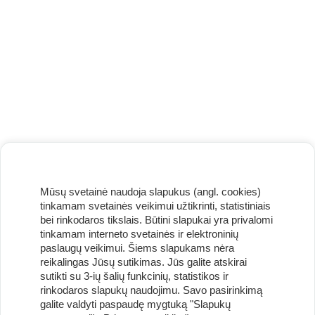
Mūsų svetainė naudoja slapukus (angl. cookies)
tinkamam svetainės veikimui užtikrinti, statistiniais
bei rinkodaros tikslais. Būtini slapukai yra privalomi
tinkamam interneto svetainės ir elektroninių
paslaugų veikimui. Šiems slapukams nėra
reikalingas Jūsų sutikimas. Jūs galite atskirai
sutikti su 3-ių šalių funkcinių, statistikos ir
Užsisakykite naujienlaiškį ir pirmi gaukite geriausius
rinkodaros slapukų naudojimu. Savo pasirinkimą
pasiūlymus!
galite valdyti paspaudę mygtuką "Slapukų