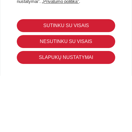
nustatymai".
„Privatumo politika"
.
SUTINKU SU VISAIS
KLIENTŲ APTARNAVIMAS
Pirkimo – pardavimo taisyklės
NESUTINKU SU VISAIS
Pristatymas ir grąžinimas
Apmokėjimo būdai
SLAPUKŲ NUSTATYMAI
Kokybės ir saugumo standartai
Privatumo taisyklės
NAUDINGA ŽINOTI
Tinklaraštis
Kodomo edukacijos
Kūrybinės dirbtuvės
LaQ konkursas
LaQ konstravimo schemos
Ugdymo įstaigoms
Kur įsigyti