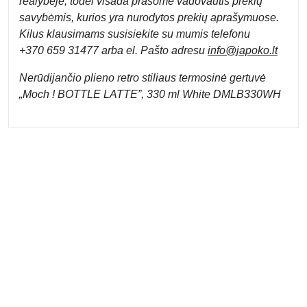
realybėje, todėl visada prašome vadovautis prekių
savybėmis, kurios yra nurodytos prekių aprašymuose.
Kilus klausimams susisiekite su mumis telefonu
+370 659 31477 arba el. Pa
što adresu
info
@japoko.lt
Nerūdijančio plieno retro stiliaus termosinė gertuvė
„Moch ! BOTTLE LATTE”, 330 ml White DMLB330WH