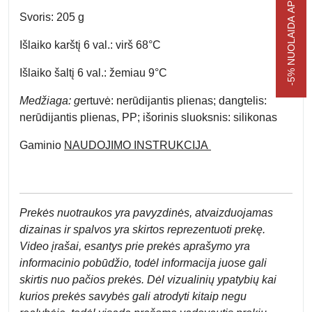
-5% NUOLAIDA APSIPIRKIMUI
Svoris:
205 g
Išlaiko
karštį
6 val.: virš 68°C
Išlaiko
šaltį
6 val.: žemiau 9°C
Medžiaga: g
ertuvė:
nerūdijantis plienas;
dangtelis:
nerūdijantis plienas, PP;
išorinis sluoksnis:
silikonas
Gaminio
NAUDOJIMO INSTRUKCIJA
Prek
ės nuotraukos yra pavyzdinės,
atvaizduojamas
dizainas ir spalvos yra skirtos reprezentuoti prekę.
Video įrašai, esantys prie prekės aprašymo yra
informacinio pobūdžio, todėl informacija juose gali
skirtis nuo pačios prekės. Dėl vizualinių ypatybių kai
kurios prekės savybės gali atrodyti kitaip negu