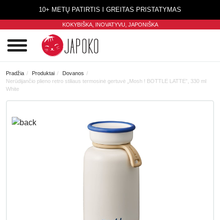
10+ METŲ PATIRTIS I GREITAS PRISTATYMAS
KOKYBIŠKA, INOVATYVU,
JAPONIŠKA
0
Pradžia
Produktai
Dovanos
Nerūdijančio plieno retro stiliaus termosinė gertuvė „Mosh ! BOTTLE LATTE”, 330 ml
White