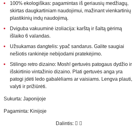
100% ekologiškas:
pagamintas iš geriausių medžiagų,
skirtas daugkartiniam naudojimui, mažinant vienkartinių
plastikinių indų naudojimą.
Dviguba vakuuminė izoliacija
: karštą ir šaltą gėrimą
išlaiko 6 valandas.
Užsukamas dangtelis
: ypač sandarus. Galite saugiai
nešiotis rankinėje nebijodami pratekėjimo.
Stilingo retro dizaino:
Mosh! gertuvės patogaus dydžio ir
išskirtinio vintažinio dizaino. Plati gertuvės anga yra
patogi įdėti ledo gabalėliams ar vaisiams. Lengva plauti,
valyti ir prižiūrėti.
Sukurta:
Japonijoje
Pagaminta:
Kinijoje
Dalintis: