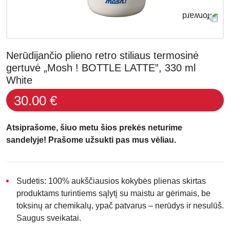
Nerūdijančio plieno retro stiliaus termosinė
gertuvė „Mosh ! BOTTLE LATTE”, 330 ml
White
30.00 €
Atsiprašome, šiuo metu šios prekės neturime
sandelyje! Prašome užsukti pas mus vėliau.
Sudėtis:
100% aukščiausios kokybės plienas skirtas
produktams turintiems sąlytį su maistu ar gėrimais, be
toksinų ar chemikalų, ypač patvarus – nerūdys ir nesulūš.
Saugus sveikatai.