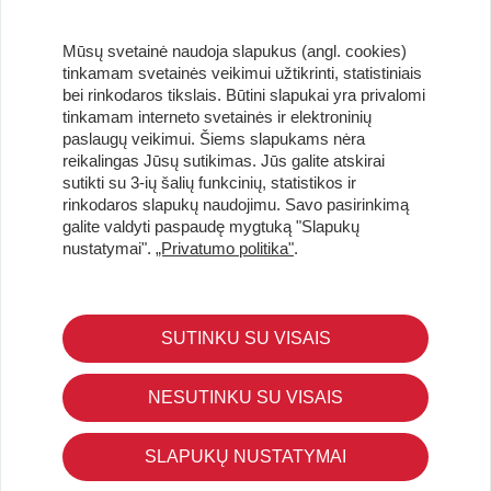
Mūsų svetainė naudoja slapukus (angl. cookies)
tinkamam svetainės veikimui užtikrinti, statistiniais
bei rinkodaros tikslais. Būtini slapukai yra privalomi
tinkamam interneto svetainės ir elektroninių
paslaugų veikimui. Šiems slapukams nėra
reikalingas Jūsų sutikimas. Jūs galite atskirai
sutikti su 3-ių šalių funkcinių, statistikos ir
Užsisakykite naujienlaiškį ir pirmi gaukite geriausius
rinkodaros slapukų naudojimu. Savo pasirinkimą
pasiūlymus!
galite valdyti paspaudę mygtuką "Slapukų
nustatymai".
„Privatumo politika"
.
SUTINKU SU VISAIS
KLIENTŲ APTARNAVIMAS
Pirkimo – pardavimo taisyklės
NESUTINKU SU VISAIS
Pristatymas ir grąžinimas
Apmokėjimo būdai
SLAPUKŲ NUSTATYMAI
Kokybės ir saugumo standartai
Privatumo taisyklės