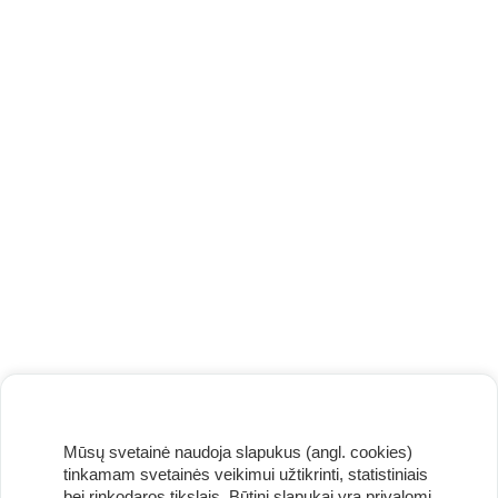
Mūsų svetainė naudoja slapukus (angl. cookies)
tinkamam svetainės veikimui užtikrinti, statistiniais
bei rinkodaros tikslais. Būtini slapukai yra privalomi