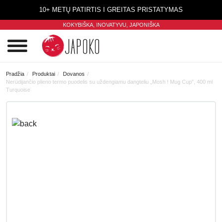
10+ METŲ PATIRTIS I GREITAS PRISTATYMAS
KOKYBIŠKA, INOVATYVU,
JAPONIŠKA
0
Pradžia
Produktai
Dovanos
Nerūdijančio plieno termo puodelis su uždengiamu dangteliu „Mosh ! Mug Cup”, 400 ml
Turquoise