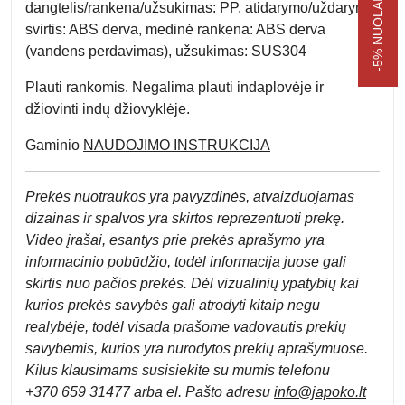
dangtelis/rankena/užsukimas:
PP,
atidarymo/uždarymo
svirtis:
ABS derva,
medinė rankena:
ABS derva
(vandens perdavimas),
užsukimas:
SUS304
Plauti rankomis. Negalima
plauti indaplovėje ir
džiovinti indų džiovyklėje.
Gaminio
NAUDOJIMO INSTRUKCIJA
Prek
ės nuotraukos yra pavyzdinės,
atvaizduojamas
dizainas ir spalvos yra skirtos reprezentuoti prekę.
Video įrašai, esantys prie prekės aprašymo yra
informacinio pobūdžio, todėl informacija juose gali
skirtis nuo pačios prekės. Dėl vizualinių ypatybių kai
kurios prekės savybės gali atrodyti kitaip negu
realybėje, todėl visada prašome vadovautis prekių
savybėmis, kurios yra nurodytos prekių aprašymuose.
Kilus klausimams susisiekite su mumis telefonu
+370 659 31477 arba el. Pa
što adresu
info
@japoko.lt