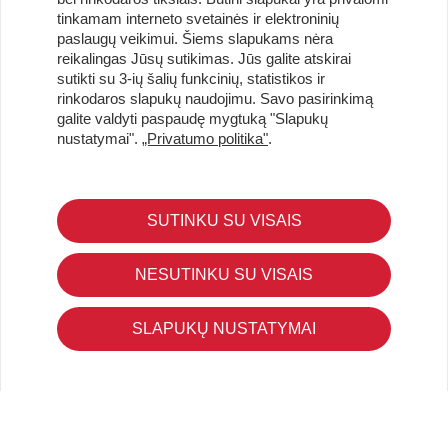
tinkamam interneto svetainės ir elektroninių
paslaugų veikimui. Šiems slapukams nėra
reikalingas Jūsų sutikimas. Jūs galite atskirai
sutikti su 3-ių šalių funkcinių, statistikos ir
Užsisakykite naujienlaiškį ir pirmi gaukite geriausius
rinkodaros slapukų naudojimu. Savo pasirinkimą
pasiūlymus!
galite valdyti paspaudę mygtuką "Slapukų
nustatymai".
„Privatumo politika"
.
SUTINKU SU VISAIS
KLIENTŲ APTARNAVIMAS
Pirkimo – pardavimo taisyklės
NESUTINKU SU VISAIS
Pristatymas ir grąžinimas
Apmokėjimo būdai
SLAPUKŲ NUSTATYMAI
Kokybės ir saugumo standartai
Privatumo taisyklės
NAUDINGA ŽINOTI
Tinklaraštis
Kodomo edukacijos