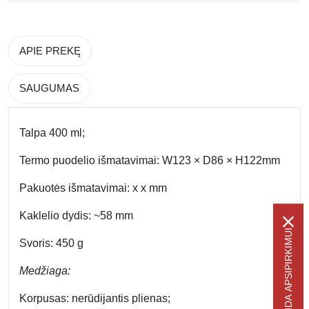
APIE PREKĘ
SAUGUMAS
Talpa
400 ml;
Termo puodelio išmatavimai:
W123 × D86 × H122mm
Pakuotės išmatavimai:
x x mm
Kaklelio dydis
: ~58 mm
-5% NUOLAIDA APSIPIRKIMUI
Svoris:
450 g
Medžiaga:
Korpusas
: nerūdijantis plienas;