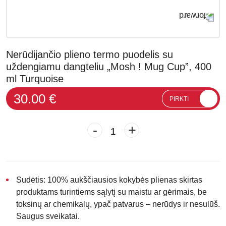
Nerūdijančio plieno termo puodelis su
uždengiamu dangteliu „Mosh ! Mug Cup”, 400
ml Turquoise
30.00 €
PIRKTI
-
+
Sudėtis:
100% aukščiausios kokybės plienas skirtas
produktams turintiems sąlytį su maistu ar gėrimais, be
toksinų ar chemikalų, ypač patvarus – nerūdys ir nesulūš.
Saugus sveikatai.