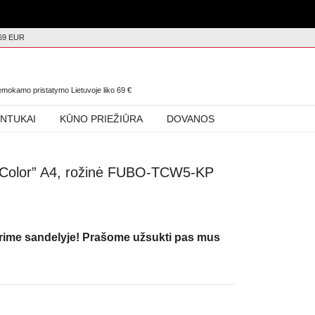
69 EUR
0
nemokamo pristatymo Lietuvoje liko
69
€
INTUKAI
KŪNO PRIEŽIŪRA
DOVANOS
s Color” A4, rožinė FUBO-TCW5-KP
urime sandelyje! Prašome užsukti pas mus