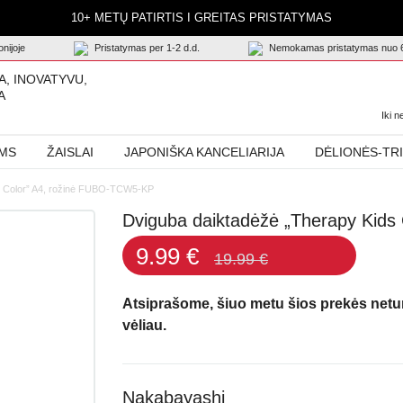
10+ METŲ PATIRTIS I GREITAS PRISTATYMAS
nijoje
Pristatymas per 1-2 d.d.
Nemokamas pristatymas nuo 
A, INOVATYVU,
A
Iki 
AMS
ŽAISLAI
JAPONIŠKA KANCELIARIJA
DĖLIONĖS-TR
s Color” A4, rožinė FUBO-TCW5-KP
Dviguba daiktadėžė „Therapy Kid
9.99 €
19.99 €
Atsiprašome, šiuo metu šios prekės net
vėliau.
Nakabayashi