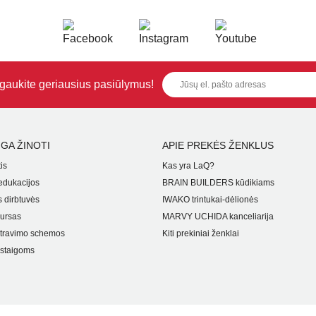
i gaukite geriausius pasiūlymus!
GA ŽINOTI
APIE PREKĖS ŽENKLUS
is
Kas yra LaQ?
dukacijos
BRAIN BUILDERS kūdikiams
 dirbtuvės
IWAKO trintukai-dėlionės
ursas
MARVY UCHIDA kanceliarija
travimo schemos
Kiti prekiniai ženklai
staigoms
i