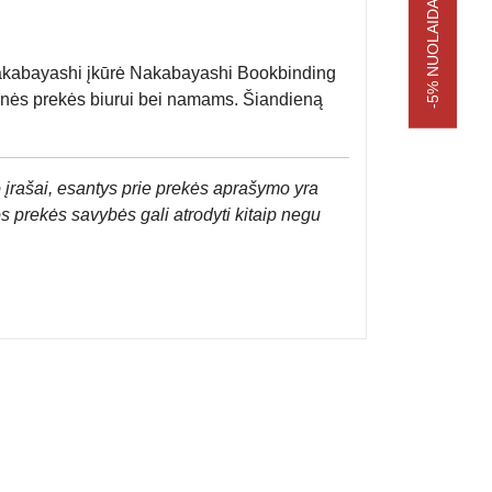
-5% NUOLAIDA APSIPIRKIMUI
kabayashi įkūrė Nakabayashi Bookbinding
aštinės prekės biurui bei namams. Šiandieną
 įrašai, esantys prie prekės aprašymo yra
os prekės savybės gali atrodyti kitaip negu