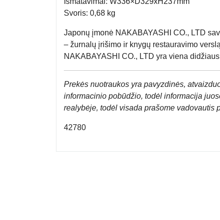
Išmatavimai: W336×D329xH237mm
Svoris: 0,68 kg
Japonų įmonė NAKABAYASHI CO., LTD savo 
– žurnalų įrišimo ir knygų restauravimo versl
NAKABAYASHI CO., LTD yra viena didžiausių k
Prek
ės nuotraukos yra pavyzdinės,
atvaizduo
informacinio pobūdžio, todėl informacija juose
realybėje, todėl visada prašome vadovautis 
42780