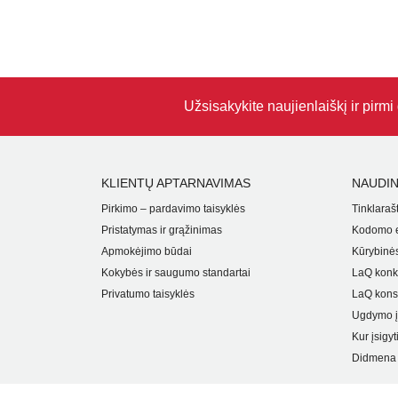
Užsisakykite naujienlaiškį ir pirm
KLIENTŲ APTARNAVIMAS
NAUDIN
Pirkimo – pardavimo taisyklės
Tinklarašt
Pristatymas ir grąžinimas
Kodomo e
Apmokėjimo būdai
Kūrybinės
Kokybės ir saugumo standartai
LaQ konk
Privatumo taisyklės
LaQ kons
Ugdymo į
Kur įsigyt
Didmena