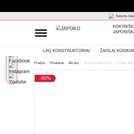
Sukurta Japo
KOKYBIŠK
JAPONIŠK
LAQ KONSTRUKTORIAI
ŽAISLAI KŪDIKI
Pradžia
Produktai
Akcijos
Dviguba daiktadėžė „Therapy Kid
-50%