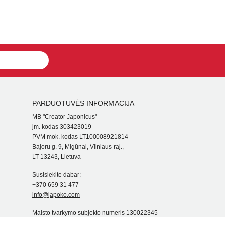
PARDUOTUVĖS INFORMACIJA
MB "Creator Japonicus"
įm. kodas 303423019
PVM mok. kodas LT100008921814
Bajorų g. 9, Migūnai, Vilniaus raj.,
LT-13243, Lietuva
Susisiekite dabar:
+370 659 31 477
info@japoko.com
Maisto tvarkymo subjekto numeris 130022345