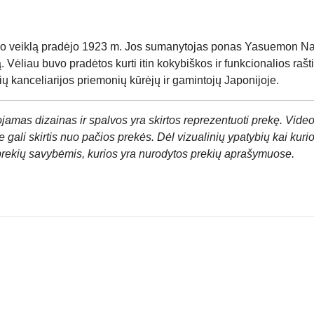
veiklą pradėjo 1923 m. Jos sumanytojas ponas Yasuemon Na
ą. Vėliau buvo pradėtos kurti itin kokybiškos ir funkcionalios r
anceliarijos priemonių kūrėjų ir gamintojų Japonijoje.
jamas dizainas ir spalvos yra skirtos reprezentuoti prekę. Video
 gali skirtis nuo pačios prekės. Dėl vizualinių ypatybių kai kuri
prekių savybėmis, kurios yra nurodytos prekių aprašymuose.