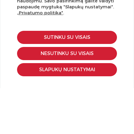
naudojimu. Savo pasirinkimą galite valdyti
pasiūlymus!
paspaudę mygtuką "Slapukų nustatymai".
„Privatumo politika"
.
SUTINKU SU VISAIS
KLIENTŲ APTARNAVIMAS
Pirkimo – pardavimo taisyklės
NESUTINKU SU VISAIS
Pristatymas ir grąžinimas
Apmokėjimo būdai
SLAPUKŲ NUSTATYMAI
Kokybės ir saugumo standartai
Privatumo taisyklės
NAUDINGA ŽINOTI
Tinklaraštis
Kodomo edukacijos
Kūrybinės dirbtuvės
LaQ konkursas
LaQ konstravimo schemos
Ugdymo įstaigoms