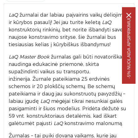
LaQ
žurnalai dar labiau paįvairins vaikų dėliojimo
-5% NUOLAIDA APSIPIRKIMUI
ir kūrybos pasaulį! Jei jau turite keletą
LaQ
konstruktorių rinkinių, bet norite išbandyti save
naujose konstravimo srityse, šie žurnalai bus
tiesiausias kelias į kūrybiškus išbandymus!
LaQ Master Book
žurnalas gali būti novatoriška ir
naudinga edukacinė priemonė, skirta
supažindinti vaikus su transportu,
inžinerija. Žurnale pateikiama 25 erdvinės
schemos ir 20 plokščių schemų. Be schemų
pateikiama ir daug jau sukonstruotų pavyzdžių –
labiau įgudę
LaQ
mėgėjai tikrai nesunkiai galės
pasigaminti ir šiuos modelius. Pridėta dėžutė su
59 vnt. konstruktoriaus detalėmis, kad iškart
galėtumėt pajusti
LaQ
konstravimo malonumą.
Žurnalas – tai puiki dovana vaikams, kurie jau