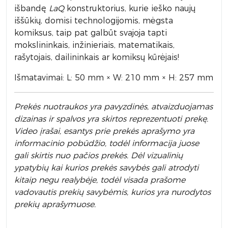
išbandę
LaQ
konstruktorius, kurie ieško naujų
iššūkių, domisi technologijomis, mėgsta
komiksus, taip pat galbūt svajoja tapti
mokslininkais, inžinieriais, matematikais,
rašytojais, dailininkais ar komiksų kūrėjais!
Išmatavimai: L: 50 mm × W: 210 mm × H: 257 mm
Prek
ės nuotraukos yra pavyzdinės,
atvaizduojamas
dizainas ir spalvos yra skirtos reprezentuoti prekę.
Video įrašai, esantys prie prekės aprašymo yra
informacinio pobūdžio, todėl informacija juose
gali skirtis nuo pačios prekės. Dėl vizualinių
ypatybių kai kurios prekės savybės gali atrodyti
kitaip negu realybėje, todėl visada prašome
vadovautis prekių savybėmis, kurios yra nurodytos
prekių aprašymuose.