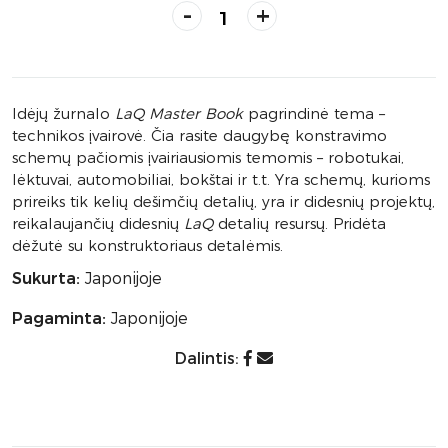
-
+
Idėjų žurnalo
LaQ Master Book
pagrindinė tema –
technikos įvairovė. Čia rasite daugybę konstravimo
schemų pačiomis įvairiausiomis temomis – robotukai,
lėktuvai, automobiliai, bokštai ir t.t. Yra schemų, kurioms
prireiks tik kelių dešimčių detalių, yra ir didesnių projektų,
reikalaujančių didesnių
LaQ
detalių resursų. Pridėta
dėžutė su konstruktoriaus detalėmis.
Sukurta:
Japonijoje
Pagaminta:
Japonijoje
Dalintis: