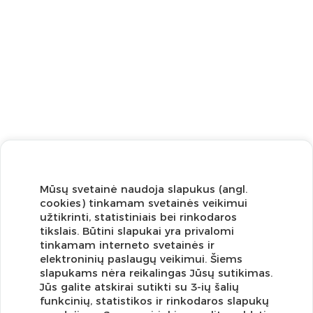
Mūsų svetainė naudoja slapukus (angl.
cookies) tinkamam svetainės veikimui
užtikrinti, statistiniais bei rinkodaros
tikslais. Būtini slapukai yra privalomi
tinkamam interneto svetainės ir
elektroninių paslaugų veikimui. Šiems
slapukams nėra reikalingas Jūsų sutikimas.
Jūs galite atskirai sutikti su 3-ių šalių
funkcinių, statistikos ir rinkodaros slapukų
Užsisakykite naujienlaiškį ir pirmi gaukite geriausius