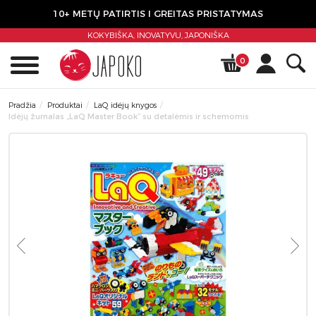
10+ METŲ PATIRTIS I GREITAS PRISTATYMAS
KOKYBIŠKA, INOVATYVU,
JAPONIŠKA
0
Pradžia
Produktai
LaQ idėjų knygos
Idėjų žurnalas „LaQ Master Book” su detalėmis ir schemomis