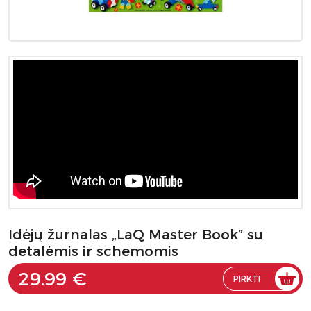
Idėjų žurnalas „LaQ Master Book” su
detalėmis ir schemomis
29.99 €
PIRKTI