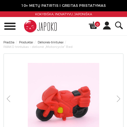
10+ METŲ PATIRTIS I GREITAS PRISTATYMAS
KOKYBIŠKA, INOVATYVU,
JAPONIŠKA
0
Pradžia
Produktai
Dėlionės-trintukai
IWAKO trintukas – dėlionė „Motorcycle” Red