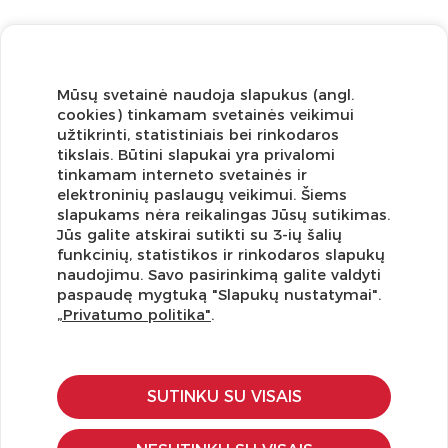
Mūsų svetainė naudoja slapukus (angl.
cookies) tinkamam svetainės veikimui
užtikrinti, statistiniais bei rinkodaros
tikslais. Būtini slapukai yra privalomi
tinkamam interneto svetainės ir
elektroninių paslaugų veikimui. Šiems
slapukams nėra reikalingas Jūsų sutikimas.
Jūs galite atskirai sutikti su 3-ių šalių
funkcinių, statistikos ir rinkodaros slapukų
Užsisakykite naujienlaiškį ir pirmi gaukite geriausius
naudojimu. Savo pasirinkimą galite valdyti
pasiūlymus!
paspaudę mygtuką "Slapukų nustatymai".
„Privatumo politika"
.
SUTINKU SU VISAIS
KLIENTŲ APTARNAVIMAS
Pirkimo – pardavimo taisyklės