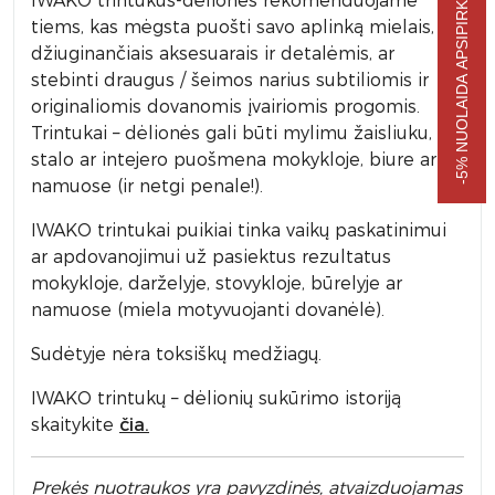
-5% NUOLAIDA APSIPIRKIMUI
IWAKO trintukus-dėliones rekomenduojame
tiems, kas mėgsta puošti savo aplinką mielais, akį
džiuginančiais aksesuarais ir detalėmis, ar
stebinti draugus / šeimos narius subtiliomis ir
originaliomis dovanomis įvairiomis progomis.
Trintukai – dėlionės gali būti mylimu žaisliuku,
stalo ar intejero puošmena mokykloje, biure ar
namuose (ir netgi penale!).
IWAKO trintukai puikiai tinka vaikų paskatinimui
ar apdovanojimui už pasiektus rezultatus
mokykloje, darželyje, stovykloje, būrelyje ar
namuose (miela motyvuojanti dovanėlė).
Sudėtyje nėra toksiškų medžiagų.
IWAKO trintukų – dėlionių sukūrimo istoriją
skaitykite
čia.
Prek
ės nuotraukos yra pavyzdinės,
atvaizduojamas