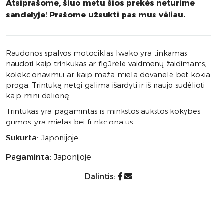
Atsiprašome, šiuo metu šios prekės neturime
sandelyje! Prašome užsukti pas mus vėliau.
Raudonos spalvos motociklas Iwako yra tinkamas
naudoti kaip trinkukas ar figūrėlė vaidmenų žaidimams,
kolekcionavimui ar kaip maža miela dovanėlė bet kokia
proga. Trintuką netgi galima išardyti ir iš naujo sudėlioti
kaip mini dėlionę.
Trintukas yra pagamintas iš minkštos aukštos kokybės
gumos, yra mielas bei funkcionalus.
Sukurta:
Japonijoje
Pagaminta:
Japonijoje
Dalintis: