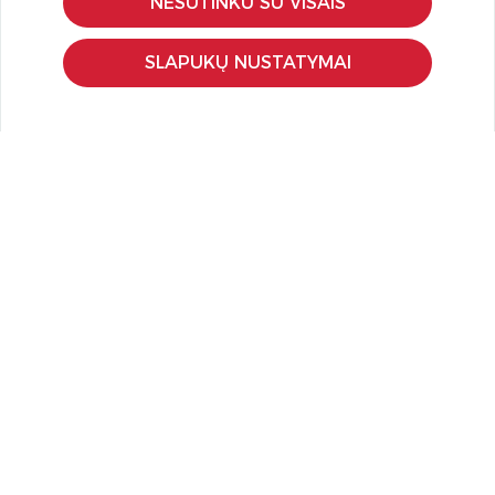
NESUTINKU SU VISAIS
Pristatymas ir grąžinimas
Apmokėjimo būdai
SLAPUKŲ NUSTATYMAI
Kokybės ir saugumo standartai
Privatumo taisyklės
NAUDINGA ŽINOTI
Tinklaraštis
Kodomo edukacijos
Kūrybinės dirbtuvės
LaQ konkursas
LaQ konstravimo schemos
Ugdymo įstaigoms
Kur įsigyti
Didmena
APIE PREKĖS ŽENKLUS
Kas yra LaQ?
BRAIN BUILDERS kūdikiams
IWAKO trintukai-dėlionės