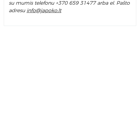
su mumis telefonu +370 659 31477 arba el. Pa
što
adresu
info
@japoko.lt