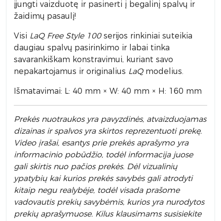
įjungti vaizduotę ir pasinerti į begalinį spalvų ir
žaidimų pasaulį!
Visi
LaQ
Free Style 100
serijos rinkiniai suteikia
daugiau spalvų pasirinkimo ir labai tinka
savarankiškam konstravimui, kuriant savo
nepakartojamus ir originalius
LaQ
modelius.
Išmatavimai: L: 40 mm × W: 40 mm × H: 160 mm
Prek
ės nuotraukos yra pavyzdinės,
atvaizduojamas
dizainas ir spalvos yra skirtos reprezentuoti prekę.
Video įrašai, esantys prie prekės aprašymo yra
informacinio pobūdžio, todėl informacija juose
gali skirtis nuo pačios prekės. Dėl vizualinių
ypatybių kai kurios prekės savybės gali atrodyti
kitaip negu realybėje, todėl visada prašome
vadovautis prekių savybėmis, kurios yra nurodytos
prekių aprašymuose. Kilus klausimams susisiekite