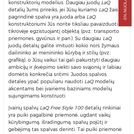
konstruktorių modelius. Daugiau juodų
LaQ
detalių Jums prireiks, jei Jūsų kuriamo
LaQ
žaislo
pagrindinė spalva yra juoda arba
LaQ
konstruktoriumi Jūs norite tiksliau pavaizduoti
tikrovėje egzistuojantį objektą (pvz.: transporto
priemones, gyvūnus ir pan.). Su daugiau
LaQ
juodų detalių galite imituoti kokio nors žymaus
dailininko ar menininko kūrybą ir stilių (pvz.:
grafiką), o Jūsų vaikui tai gali pakurstyti daugiau
ambicijų ir įkvėpimo siekti savo svajonių ir labiau
domėtis konkrečia sritimi. Juodos spalvos
detales ypač populiaru naudoti
LaQ
modelių
akcentams bei įvairiems baziniams modelių
sujungimams konstruoti.
Įvairių spalvų
LaQ
Free Style 100
detalių rinkiniai
yra puiki pagalbinė priemonė, ugdant vaikų
kūrybingumą, išradingumą, spalvų pojūtį ir
gebėjimą tas spalvas derinti. Tai puiki priemonė