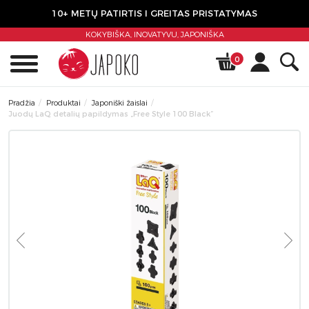
10+ METŲ PATIRTIS I GREITAS PRISTATYMAS
KOKYBIŠKA, INOVATYVU,
JAPONIŠKA
0
Pradžia
Produktai
Japoniški žaislai
Juodų LaQ detalių papildymas „Free Style 100 Black”