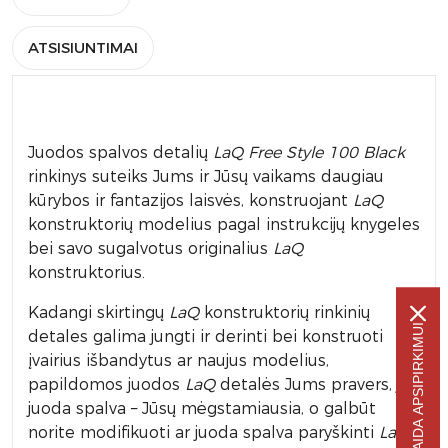
ATSISIUNTIMAI
Juodos spalvos detalių
LaQ
Free Style 100 Black
rinkinys suteiks Jums ir Jūsų vaikams daugiau
kūrybos ir fantazijos laisvės, konstruojant
LaQ
konstruktorių modelius pagal instrukcijų knygeles
bei savo sugalvotus originalius
LaQ
konstruktorius.
Kadangi skirtingų
LaQ
konstruktorių rinkinių
-5% NUOLAIDA APSIPIRKIMUI
detales galima jungti ir derinti bei konstruoti
įvairius išbandytus ar naujus modelius,
papildomos juodos
LaQ
detalės Jums pravers, jei
juoda spalva – Jūsų mėgstamiausia, o galbūt
norite modifikuoti ar juoda spalva paryškinti
LaQ