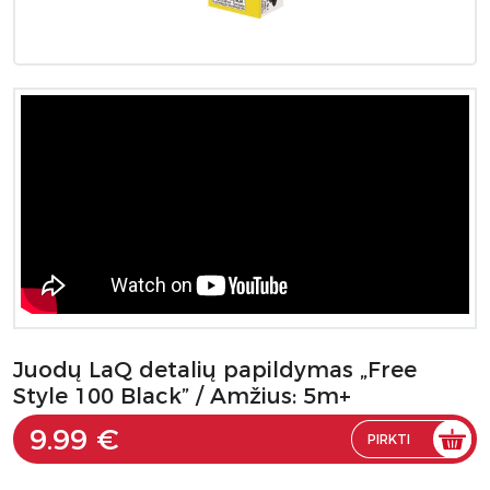
Juodų LaQ detalių papildymas „Free
Style 100 Black” / Amžius: 5m+
9.99 €
PIRKTI