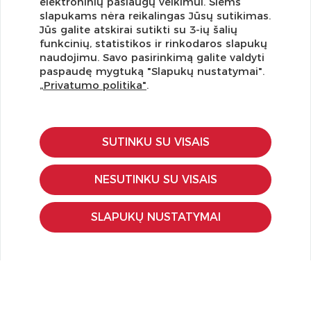
elektroninių paslaugų veikimui. Šiems
slapukams nėra reikalingas Jūsų sutikimas.
Jūs galite atskirai sutikti su 3-ių šalių
funkcinių, statistikos ir rinkodaros slapukų
Užsisakykite naujienlaiškį ir pirmi gaukite geriausius
naudojimu. Savo pasirinkimą galite valdyti
pasiūlymus!
paspaudę mygtuką "Slapukų nustatymai".
„Privatumo politika"
.
SUTINKU SU VISAIS
KLIENTŲ APTARNAVIMAS
Pirkimo – pardavimo taisyklės
NESUTINKU SU VISAIS
Pristatymas ir grąžinimas
Apmokėjimo būdai
SLAPUKŲ NUSTATYMAI
Kokybės ir saugumo standartai
Privatumo taisyklės
NAUDINGA ŽINOTI
Tinklaraštis
Kodomo edukacijos