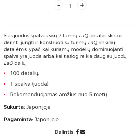
-
+
Šios juodos spalvos visų 7 formų
LaQ
detalės skirtos
derinti, jungti ir konstruoti su turimų
LaQ
rinkinių
detalėmis, ypač kai kuriamų modelių dominuojanti
spalva yra juoda arba kai tiesiog reikia daugiau juodų
LaQ
dalių.
100 detalių;
1 spalva (juoda);
Rekomenduojamas amžius nuo 5 metų.
Sukurta:
Japonijoje
Pagaminta:
Japonijoje
Dalintis: