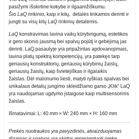
pasižymi išskirtine kokybe ir ilgaamžiškumu.
Šio
LaQ
rinkinio, kaip ir kitų, detalės tinkamos derinti ir
jungti su visų kitų
LaQ
rinkinių detalėmis.
LaQ
konstravimas lavina vaikų kūrybingumą, estetikos
ir gero skonio jausmą bei spalvų pojūtį ir gebėjimą jas
derinti. LaQ pasaulyje yra pripažintas apdovanojimais,
lavina platų spektrą kompetencijų, yra patekęs tarp
geriausių konstruktorių, geriausių kūrybinių žaislų,
geriausių žaislų, kaip švietėjiškas ir ilgalaikis
žaislas. Dėl malonumo liesti, matyti ryškias spalvas bei
unikalaus detalių jungimo skleidžiamo garso „Klik“ LaQ
yra naudojamas ugdymo įstaigose kaip multisensorinis
žaislas.
Išmatavimai: L: 40 mm × W: 240 mm × H: 160 mm
Prek
ės nuotraukos yra pavyzdinės,
atvaizduojamas
dizainas ir spalvos yra skirtos reprezentuoti prekę.