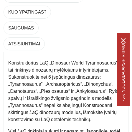
KUO YPATINGAS?
SAUGUMAS
ATSISIUNTIMAI
-5% NUOLAIDA APSIPIRKIMUI
Konstruktorius LaQ „Dinosaur World Tyrannosaurus” –
tai rinkinys dinozaurų mylėtojams ir tyrinėtojams.
Sukonstruokite net 6 įspūdingus dinozaurus:
„Tyrannosaurus”, „Archaeoptericus“, „Dinonychus“,
„Carnotaurus“, „Plesiosaurus“ ir „Ankylosaurus“. Ryškių
spalvų ir išraiškingo žvilgsnio pagrindinis modelis
„Tyrannosaurus” nepaliks abejingų! Konstruodami
skirtingus
LaQ
dinozaurų modelius, išmoksite įvairių
konstravimo su LaQ detalėmis technikų.
Visi
LaQ
rinkiniai sukurti ir pagaminti Japonijoje, todėl