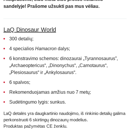
sandelyje! Prašome užsukti pas mus vėliau.
LaQ Dinosaur World
300 detalių;
4 specialios
Hamacron
dalys;
6 konstravimo schemos: dinozaurai „Tyrannosaurus”,
„Archaeoptericus“, „Dinonychus“, „Carnotaurus“,
„Plesiosaurus“ ir „Ankylosaurus“.
6 spalvos;
Rekomenduojamas amžius nuo 7 metų;
Sudėtingumo lygis: sunkus.
LaQ detalės yra daugkartinio naudojimo, iš rinkinio detalių galima
perkonstruoti 6 skirtingų dinozaurų modelius.
Produktas pažymėtas
CE
ženklu.