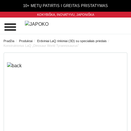
10+ METŲ PATIRTIS I GREITAS PRISTATYMAS
KOKYBIŠKA, INOVATYVU,
JAPONIŠKA
0
Pradžia
Produktai
Erdviniai LaQ rinkiniai (3D) su specialiais priedais
Konstruktorius LaQ „Dinosaur World Tyrannosaurus”