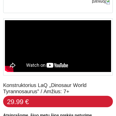
Konstruktorius LaQ „Dinosaur World
Tyrannosaurus” / Amžius: 7+
29.99 €
Atsiprašome, šiuo metu šios prekės neturime