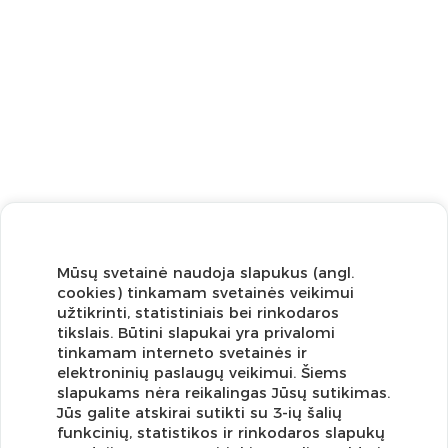
Mūsų svetainė naudoja slapukus (angl.
cookies) tinkamam svetainės veikimui
užtikrinti, statistiniais bei rinkodaros
tikslais. Būtini slapukai yra privalomi
tinkamam interneto svetainės ir
elektroninių paslaugų veikimui. Šiems
slapukams nėra reikalingas Jūsų sutikimas.
Jūs galite atskirai sutikti su 3-ių šalių
funkcinių, statistikos ir rinkodaros slapukų
Užsisakykite naujienlaiškį ir pirmi gaukite geriausius