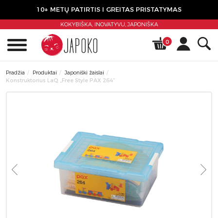
10+ METŲ PATIRTIS I GREITAS PRISTATYMAS
KOKYBIŠKA, INOVATYVU,
JAPONIŠKA
0
Pradžia
Produktai
Japoniški žaislai
Konstruktorius LaQ „Free Style PAX 264”