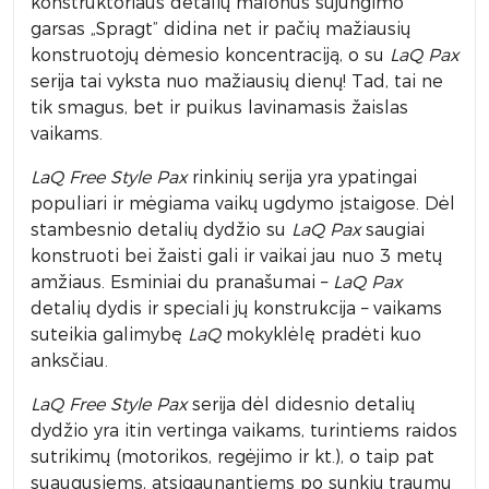
konstruktoriaus detalių malonus sujungimo
garsas „Spragt” didina net ir pačių mažiausių
konstruotojų dėmesio koncentraciją, o su
LaQ
Pax
serija tai vyksta nuo mažiausių dienų! Tad, tai ne
tik smagus, bet ir puikus lavinamasis žaislas
vaikams.
LaQ
Free Style Pax
rinkinių serija yra ypatingai
populiari ir mėgiama vaikų ugdymo įstaigose. Dėl
stambesnio detalių dydžio su
LaQ
Pax
saugiai
konstruoti bei žaisti gali ir vaikai jau nuo 3 metų
amžiaus. Esminiai du pranašumai –
LaQ
Pax
detalių dydis ir speciali jų konstrukcija – vaikams
suteikia galimybę
LaQ
mokyklėlę pradėti kuo
anksčiau.
LaQ
Free Style Pax
serija dėl didesnio detalių
dydžio yra itin vertinga vaikams, turintiems raidos
sutrikimų (motorikos, regėjimo ir kt.), o taip pat
suaugusiems, atsigaunantiems po sunkių traumų