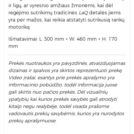
ir ligų, ar vyresnio amžiaus žmonėms, kai dėl
regėjimo sutrikimų tradicinės
LaQ
detalės jiems
yra per mažos, kai reikia atstatyti sutrikusią rankų
motoriką.
Išmatavimai: L: 300 mm × W: 460 mm × H: 170
mm
Prek
ės nuotraukos yra pavyzdinės,
atvaizduojamas
dizainas ir spalvos yra skirtos reprezentuoti prekę.
Video įrašai, esantys prie prekės aprašymo yra
informacinio pobūdžio, todėl informacija juose
gali skirtis nuo pačios prekės. Dėl vizualinių
ypatybių kai kurios prekės savybės gali atrodyti
kitaip negu realybėje, todėl visada prašome
vadovautis prekių savybėmis, kurios yra nurodytos
prekių aprašymuose.