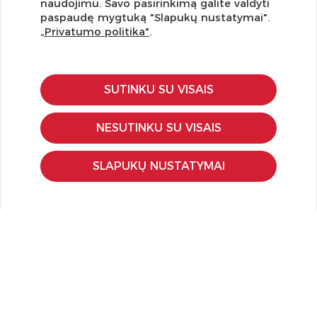
naudojimu. Savo pasirinkimą galite valdyti
pasiūlymus!
paspaudę mygtuką "Slapukų nustatymai".
„Privatumo politika"
.
SUTINKU SU VISAIS
KLIENTŲ APTARNAVIMAS
Pirkimo – pardavimo taisyklės
NESUTINKU SU VISAIS
Pristatymas ir grąžinimas
Apmokėjimo būdai
SLAPUKŲ NUSTATYMAI
Kokybės ir saugumo standartai
Privatumo taisyklės
NAUDINGA ŽINOTI
Tinklaraštis
Kodomo edukacijos
Kūrybinės dirbtuvės
LaQ konkursas
LaQ konstravimo schemos
Ugdymo įstaigoms