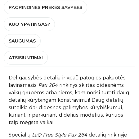
PAGRINDINĖS PREKĖS SAVYBĖS
KUO YPATINGAS?
SAUGUMAS
ATSISIUNTIMAI
Dėl gausybės detalių ir ypač patogios pakuotės
lavinamasis
Pax 264
rinkinys skirtas didesnėms
vaikų grupėms arba tiems, kam norisi turėti daug
detalių kūrybingam konstravimui! Daug detalių
suteikia dar didesnes galimybes kūrybiškumui,
kuriant ir perkuriant didelius modelius, kuriuos
taip mėgsta vaikai.
Specialių
LaQ
Free Style Pax 264
detalių rinkinyje