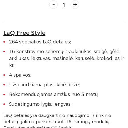
-
+
LaQ Free Style
264 specialios LaQ detalės;
16 konstravimo schemų: traukinukas, sraigė, gėlė,
arkliukas, lėktuvas, mašinėlė, karuselė, krokodilas ir
kt.;
4 spalvos;
Užspaudžiama plastikinė dėžė;
Rekomenduojamas amžius nuo 3 metų.
Sudėtingumo lygis: lengvas;
LaQ detalės yra daugkartinio naudojimo, iš rinkinio
detalių galima perkonstruoti 16 skirtingų modelių.
Produktas pažymėtas
CE
ženklu.