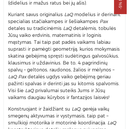
(didelius ir mažus ratus bei jų ašis).
Kuriant savus originalius
LaQ
modelius ir derinant
specialias stačiakampes ir šešiakampes
Pax
detales su tradicinėmis
LaQ
detalėmis, tobulės
Jūsų vaiko erdvinis, matematinis ir loginis
mąstymas. Tai taip pat padės vaikams labiau
suprasti ir pamėgti geometriją, kurios mokymasis
skatina gebėjimą spręsti sudėtingus galvosūkius,
klausimus ir uždavinius. Be to, 4 pagrindinių
spalvų – geltonos, raudonos, žalios ir mėlynos –
LaQ Pax
detalės ugdys vaiko gebėjimą geriau
pažinti spalvas ir derinti jas su kitomis spalvomis.
Visi šie
LaQ
privalumai suteiks Jums ir Jūsų
vaikams daugiau kūrybos ir fantazijos laisvės!
Konstruojant ir žaidžiant su
LaQ
, gerėja vaikų
smegenų aktyvumas ir vystymasis, taip pat –
smulkioji motorika ir motorinė koordinacija.
LaQ