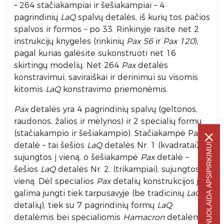
– 264 stačiakampiai ir šešiakampiai – 4
pagrindinių
LaQ
spalvų detalės, iš kurių tos pačios
spalvos ir formos – po 33. Rinkinyje rasite net 2
instrukcijų knygeles (rinkinių
Pax 56
ir
Pax 120
),
pagal kurias galėsite sukonstruoti net 16
skirtingų modelių. Net 264
Pax
detalės
konstravimui, saviraiškai ir derinimui su visomis
kitomis
LaQ
konstravimo priemonėmis.
Pax
detalės yra 4 pagrindinių spalvų (geltonos,
raudonos, žalios ir mėlynos) ir 2 specialių formų
(stačiakampio ir šešiakampio). Stačiakampė Pax
detalė – tai šešios
LaQ
detalės Nr. 1 (kvadratai),
-5% NUOLAIDA APSIPIRKIMUI
sujungtos į vieną, o šešiakampė
Pax
detalė –
šešios
LaQ
detalės Nr. 2. (trikampiai), sujungtos į
vieną. Dėl specialios
Pax
detalių konstrukcijos jas
galima jungti tiek tarpusavyje (be tradicinių
LaQ
detalių), tiek su 7 pagrindinių formų
LaQ
detalėmis bei specialiomis
Hamacron
detalėmis