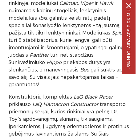
rinkinyje, modeliukai
Caiman
,
Viper
ir
Hawk
nuimamais kabinų stogeliais, lenktyninis
-5% NUOLAIDA APSIPIRKIMUI
modeliukas
Ibis
, galintis keisti ratų padėtį
specialiai šonaslydžio lenktynėms – tą jausmą
pažįsta tik tikri lenktynininkai. Modeliukas
Spider
turi 8 stabilizatorius, kurie lengvai gali būti
įmontuojami ir išmontuojami, o ypatingai galingas
juodasis
Panther
turi net stabdžius.
Sunkvežimiuko
Hippo
priekabos durys yra
slenkančios, o manevringasis
Bee
gali suktis apie
savo ašį. Su visais jais nepakartojamas laikas –
garantuotas!
Konstruktorių komplektas
LaQ Black Racer
priklauso
LaQ Hamacron Constructor
transporto
priemonių serijai, kurios rinkiniai yra pelnę Dr.
Toy`s apdovanojimų, skiriamų tik saugiems,
įperkamiems, į ugdymą orientuotiems ir protinius
gebėjimus lavinantiems žaislams. Su šiais