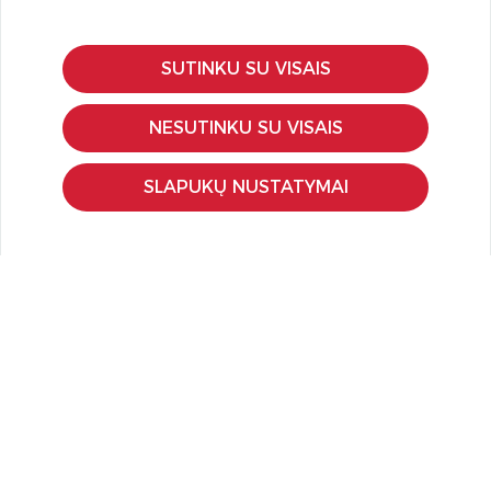
SUTINKU SU VISAIS
KLIENTŲ APTARNAVIMAS
Pirkimo – pardavimo taisyklės
NESUTINKU SU VISAIS
Pristatymas ir grąžinimas
Apmokėjimo būdai
SLAPUKŲ NUSTATYMAI
Kokybės ir saugumo standartai
Privatumo taisyklės
NAUDINGA ŽINOTI
Tinklaraštis
Kodomo edukacijos
Kūrybinės dirbtuvės
LaQ konkursas
LaQ konstravimo schemos
Ugdymo įstaigoms
Kur įsigyti
Didmena