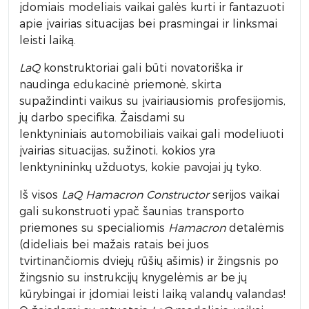
įdomiais modeliais vaikai galės kurti ir fantazuoti
apie įvairias situacijas bei prasmingai ir linksmai
leisti laiką.
LaQ
konstruktoriai gali būti novatoriška ir
naudinga edukacinė priemonė, skirta
supažindinti vaikus su įvairiausiomis profesijomis,
jų darbo specifika. Žaisdami su
lenktyniniais automobiliais vaikai gali modeliuoti
įvairias situacijas, sužinoti, kokios yra
lenktynininkų užduotys, kokie pavojai jų tyko.
Iš visos
LaQ Hamacron Constructor
serijos vaikai
gali sukonstruoti ypač šaunias transporto
priemones su specialiomis
Hamacron
detalėmis
(dideliais bei mažais ratais bei juos
tvirtinančiomis dviejų rūšių ašimis) ir žingsnis po
žingsnio su instrukcijų knygelėmis ar be jų
kūrybingai ir įdomiai leisti laiką valandų valandas!