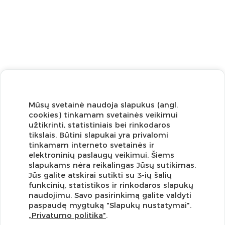
Mūsų svetainė naudoja slapukus (angl.
cookies) tinkamam svetainės veikimui
užtikrinti, statistiniais bei rinkodaros
tikslais. Būtini slapukai yra privalomi
tinkamam interneto svetainės ir
elektroninių paslaugų veikimui. Šiems
slapukams nėra reikalingas Jūsų sutikimas.
Jūs galite atskirai sutikti su 3-ių šalių
funkcinių, statistikos ir rinkodaros slapukų
Užsisakykite naujienlaiškį ir pirmi gaukite geriausius
naudojimu. Savo pasirinkimą galite valdyti
pasiūlymus!
paspaudę mygtuką "Slapukų nustatymai".
„Privatumo politika"
.