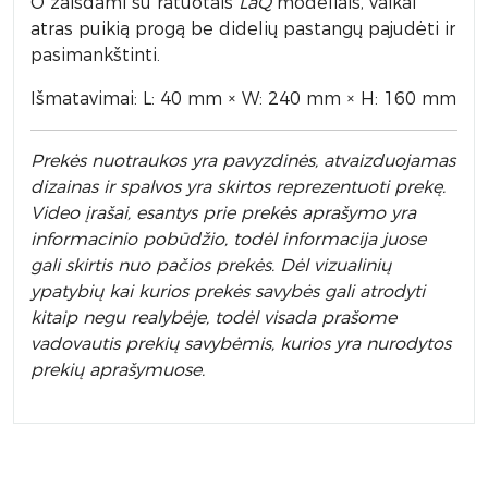
O žaisdami su ratuotais
LaQ
modeliais, vaikai
atras puikią progą be didelių pastangų pajudėti ir
pasimankštinti.
Išmatavimai: L: 40 mm × W: 240 mm × H: 160 mm
Prek
ės nuotraukos yra pavyzdinės,
atvaizduojamas
dizainas ir spalvos yra skirtos reprezentuoti prekę.
Video įrašai, esantys prie prekės aprašymo yra
informacinio pobūdžio, todėl informacija juose
gali skirtis nuo pačios prekės. Dėl vizualinių
ypatybių kai kurios prekės savybės gali atrodyti
kitaip negu realybėje, todėl visada prašome
vadovautis prekių savybėmis, kurios yra nurodytos
prekių aprašymuose.