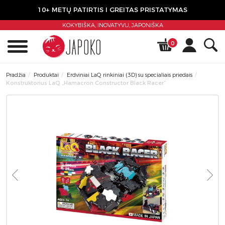
10+ METŲ PATIRTIS I GREITAS PRISTATYMAS
KOKYBIŠKA, INOVATYVU,
JAPONIŠKA
0
Pradžia
Produktai
Erdviniai LaQ rinkiniai (3D) su specialiais priedais
Konstruktorius LaQ „Hamacron Constructor Black Racer”