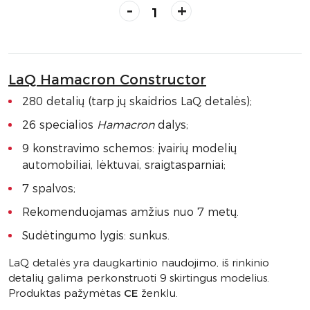
-
+
LaQ Hamacron Constructor
280 detalių (tarp jų skaidrios LaQ detalės);
26 specialios
Hamacron
dalys;
9 konstravimo schemos: įvairių modelių
automobiliai, lėktuvai, sraigtasparniai;
7 spalvos;
Rekomenduojamas amžius nuo 7 metų.
Sudėtingumo lygis: sunkus.
LaQ detalės yra daugkartinio naudojimo, iš rinkinio
detalių galima perkonstruoti 9 skirtingus modelius.
Produktas pažymėtas
CE
ženklu.