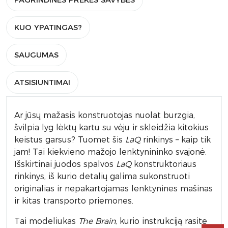
KUO YPATINGAS?
SAUGUMAS
ATSISIUNTIMAI
Ar jūsų mažasis konstruotojas nuolat burzgia,
švilpia lyg lėktų kartu su vėju ir skleidžia kitokius
keistus garsus? Tuomet šis
LaQ
rinkinys – kaip tik
jam! Tai kiekvieno mažojo lenktynininko svajonė.
Išskirtinai juodos spalvos
LaQ
konstruktoriaus
rinkinys, iš kurio detalių galima sukonstruoti
originalias ir nepakartojamas lenktynines mašinas
ir kitas transporto priemones.
Tai modeliukas
The Brain
, kurio instrukciją rasite