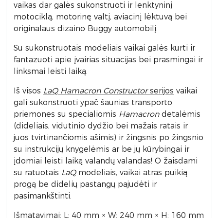
vaikas dar galės sukonstruoti ir lenktyninį
motociklą, motorinę valtį, aviacinį lėktuvą bei
originalaus dizaino Buggy automobilį.
Su sukonstruotais modeliais vaikai galės kurti ir
fantazuoti apie įvairias situacijas bei prasmingai ir
linksmai leisti laiką.
Iš visos
LaQ
Hamacron Constructor
serijos
vaikai
gali sukonstruoti ypač šaunias transporto
priemones su specialiomis
Hamacron
detalėmis
(dideliais, vidutinio dydžio bei mažais ratais ir
juos tvirtinančiomis ašimis) ir žingsnis po žingsnio
su instrukcijų knygelėmis ar be jų kūrybingai ir
įdomiai leisti laiką valandų valandas! O žaisdami
su ratuotais
LaQ
modeliais, vaikai atras puikią
progą be didelių pastangų pajudėti ir
pasimankštinti.
Išmatavimai: L: 40 mm × W: 240 mm × H: 160 mm