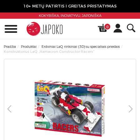
10+ METŲ PATIRTIS I GREITAS PRISTATYMAS
KOKYBIŠKA, INOVATYVU,
JAPONIŠKA
0
Pradžia
Produktai
Erdviniai LaQ rinkiniai (3D) su specialiais priedais
Konstruktorius LaQ „Hamacron Constructor Racers”