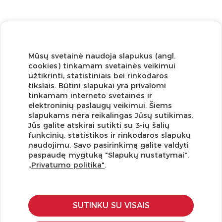
Mūsų svetainė naudoja slapukus (angl.
cookies) tinkamam svetainės veikimui
užtikrinti, statistiniais bei rinkodaros
tikslais. Būtini slapukai yra privalomi
tinkamam interneto svetainės ir
elektroninių paslaugų veikimui. Šiems
slapukams nėra reikalingas Jūsų sutikimas.
Jūs galite atskirai sutikti su 3-ių šalių
funkcinių, statistikos ir rinkodaros slapukų
Užsisakykite naujienlaiškį ir pirmi gaukite geriausius
naudojimu. Savo pasirinkimą galite valdyti
pasiūlymus!
paspaudę mygtuką "Slapukų nustatymai".
„Privatumo politika"
.
SUTINKU SU VISAIS
KLIENTŲ APTARNAVIMAS