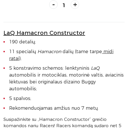
-
+
LaQ Hamacron Constructor
190 detalių;
11 specialių
Hamacron
dalių (tame tarpe
midi
ratai
);
5 konstravimo schemos: lenktyninis
LaQ
automobilis ir motociklas, motorinė valtis, aviacinis
lėktuvas bei originalaus dizaino Buggy
automobilis;
5 spalvos;
Rekomenduojamas amžius nuo 7 metų.
Susipažinkite su „Hamacron Constructor” greičio
komandos nariu Racers! Racers komandą sudaro net 5