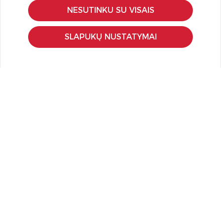
Pirkimo – pardavimo taisyklės
NESUTINKU SU VISAIS
Pristatymas ir grąžinimas
Apmokėjimo būdai
SLAPUKŲ NUSTATYMAI
Kokybės ir saugumo standartai
Privatumo taisyklės
NAUDINGA ŽINOTI
Tinklaraštis
Kodomo edukacijos
Kūrybinės dirbtuvės
LaQ konkursas
LaQ konstravimo schemos
Ugdymo įstaigoms
Kur įsigyti
Didmena
APIE PREKĖS ŽENKLUS
Kas yra LaQ?
BRAIN BUILDERS kūdikiams
IWAKO trintukai-dėlionės