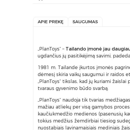
APIE PREKĘ
SAUGUMAS
„PlanToys“ –
Tailando
įmonė jau
daugiau
ugdančius jų pasitikėjimą savimi, padedan
1981 m. Tailande įkurtos įmonės pagrindi
dėmesį skiria vaikų saugumui ir raidos eta
„PlanToys“ tikslas, kad jų kuriami žaisla
tvaraus gyvenimo būdo svarbą.
„PlanToys“ naudoja tik tvarias medžiagas
mažiau atliekų per visą gamybos procesą
kaučiukmedžio medienos (pasenusių kau
tokius medžius žemdirbiai tiesiog sudeg
nuostabiais lavinamaisiais mediniais žais