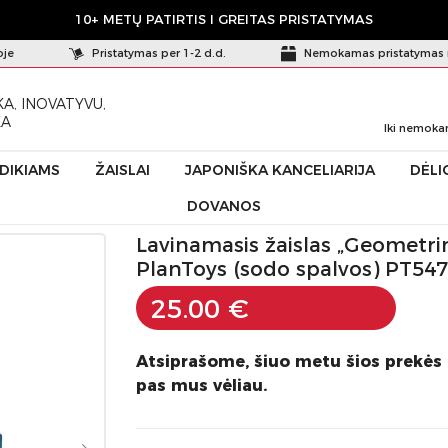
10+ METŲ PATIRTIS I GREITAS PRISTATYMAS
oje
Pristatymas per 1-2 d.d.
Nemokamas pristatymas 
A, INOVATYVU,
KA
Iki nemoka
ŪDIKIAMS
ŽAISLAI
JAPONIŠKA KANCELIARIJA
DĖLI
DOVANOS
as „Geometrinių kuoliukų rūšiavimas“ PlanToys (sodo spalvos) PT5477
Lavinamasis žaislas „Geometrin
PlanToys (sodo spalvos) PT5477
25.00 €
Atsiprašome, šiuo metu šios prekės
pas mus vėliau.