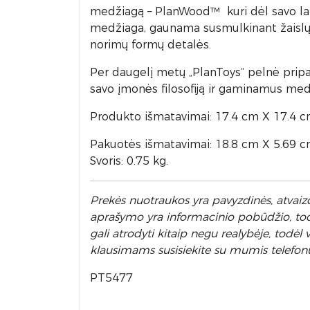
medžiagą – PlanWood™ kuri dėl savo lank
medžiaga, gaunama susmulkinant žaislų 
norimų formų detalės.
Per daugelį metų „PlanToys“ pelnė pripa
savo įmonės filosofiją ir gaminamus medi
Produkto išmatavimai: 17.4 cm X 17.4 
Pakuotės išmatavimai: 18.8 cm X 5.69 
Svoris: 0.75 kg.
Prek
ės nuotraukos yra pavyzdinės,
atvaizd
aprašymo yra informacinio pobūdžio, todėl
gali atrodyti kitaip negu realybėje, todė
klausimams susisiekite su mumis telefon
PT5477