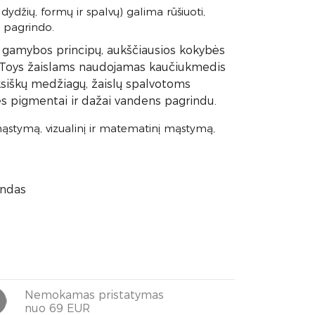
dydžių, formų ir spalvų) galima rūšiuoti,
“ pagrindo.
ios gamybos principų, aukščiausios kokybės
anToys žaislams naudojamas kaučiukmedis
oksiškų medžiagų, žaislų spalvotoms
 pigmentai ir dažai vandens pagrindu.
mąstymą, vizualinį ir matematinį mąstymą,
andas
Nemokamas pristatymas
nuo 69 EUR