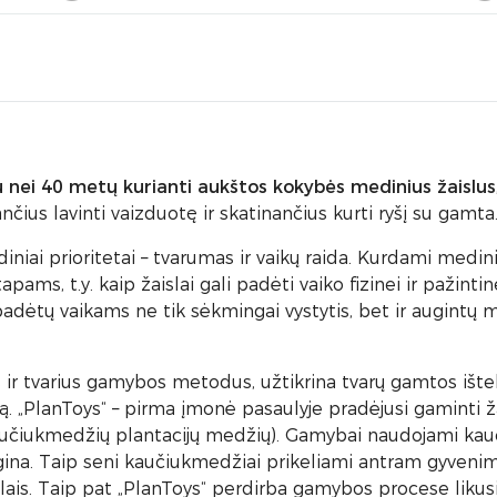
 nei 40 metų kurianti aukštos kokybės medinius žaislus
čius lavinti vaizduotę ir skatinančius kurti ryšį su gamta
niai prioritetai – tvarumas ir vaikų raida. Kurdami medin
pams, t.y. kaip žaislai gali padėti vaiko fizinei ir pažintin
i padėtų vaikams ne tik sėkmingai vystytis, bet ir augintų 
 ir tvarius gamybos metodus, užtikrina tvarų gamtos ištek
. „PlanToys“ – pirma įmonė pasaulyje pradėjusi gaminti ža
čiukmedžių plantacijų medžių). Gamybai naudojami kau
ina. Taip seni kaučiukmedžiai prikeliami antram gyvenim
lais. Taip pat „PlanToys“ perdirba gamybos procese likusia