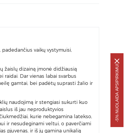
, padedančius vaikų vystymuisi,
.
-5% NUOLAIDA APSIPIRKIMUI
ių žaislų dizainą įmonė didžiausią
ei raidai. Dar vienas labai svarbus
meilę gamtai, bei padėtų suprasti žalio ir
lių naudojimą ir stengiasi sukurti kuo
islus iš jau neproduktyvios
čiukmedžiai, kurie nebegamina latekso,
ui ir nesudeginami veltui, o paverčiami
s pjuvenas, ir iš jų gamina unikalią