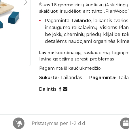
Šiuos 16 geometrinių kuoliukų (4 skirtingų 
skaičiuoti ir sudėlioti ant tvirto „PlanWood
Pagaminta
Tailande
, laikantis tvar
ir saugumo reikalavimų. Visiems Pl
be jokių cheminių priedų, klijai be t
detalėms naudojami organinės kilmės
Lavina:
koordinaciją, susikaupimą, loginį 
lavina gebėjimą spręsti problemas.
Pagaminta iš kaučiukmedžio.
Sukurta:
Tailandas
Pagaminta:
Tail
Dalintis:
Pristatymas per 1-2 d.d.