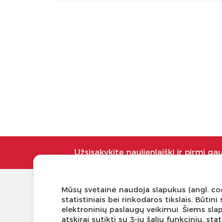
Užsisakykite naujienlaiškį ir pirmi ga
Mūsų svetainė naudoja slapukus (angl. coo
KLIENTŲ APTARNAVIMAS
NAUDI
statistiniais bei rinkodaros tikslais. Būti
elektroninių paslaugų veikimui. Šiems sla
Pirkimo – pardavimo taisyklės
Tinklaraš
atskirai sutikti su 3-ių šalių funkcinių, s
Pristatymas ir grąžinimas
Kodomo 