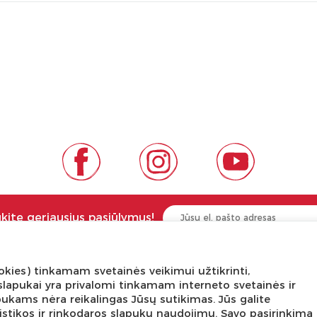
ukite geriausius pasiūlymus!
kies) tinkamam svetainės veikimui užtikrinti,
NGA ŽINOTI
APIE PREKĖS ŽENKLUS
ni slapukai yra privalomi tinkamam interneto svetainės ir
pukams nėra reikalingas Jūsų sutikimas. Jūs galite
tis
Kas yra LaQ?
tatistikos ir rinkodaros slapukų naudojimu. Savo pasirinkimą
edukacijos
BRAIN BUILDERS kūdikiams