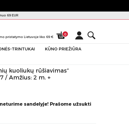
nuo 69 EUR
0
mo pristatymo Lietuvoje liko
69
€
ONĖS-TRINTUKAI
KŪNO PRIEŽIŪRA
ių kuoliukų rūšiavimas“
 / Amžius: 2 m. +
 neturime sandelyje! Prašome užsukti