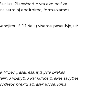
 žaislus. PlanWood™ yra ekologiška
ant terminį apdirbimą, formuojamos
anojimų iš 11 šalių visame pasaulyje, už
. Video įrašai, esantys prie prekės
alinių ypatybių kai kurios prekės savybės
nurodytos prekių aprašymuose. Kilus