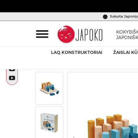
Sukurta Japonij
KOKYBIŠK
JAPONIŠ
LAQ KONSTRUKTORIAI
ŽAISLAI K
Pradžia
Produktai
Amžius nuo 2 m.+
Lavinamasis žaisl