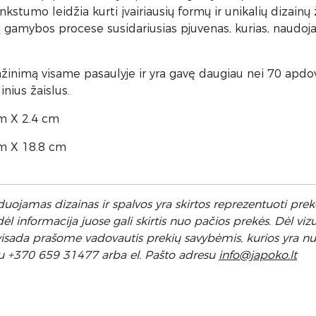
stumo leidžia kurti įvairiausių formų ir unikalių dizainų
gamybos procese susidariusias pjuvenas, kurias, naudoj
žinimą visame pasaulyje ir yra gavę daugiau nei 70 apdov
nius žaislus.
cm X 2.4 cm
cm X 18.8 cm
uojamas dizainas ir spalvos yra skirtos reprezentuoti prekę
 informacija juose gali skirtis nuo pačios prekės. Dėl vizu
l visada prašome vadovautis prekių savybėmis, kurios yra 
u +370 659 31477 arba el. Pa
što adresu
info
@japoko.lt