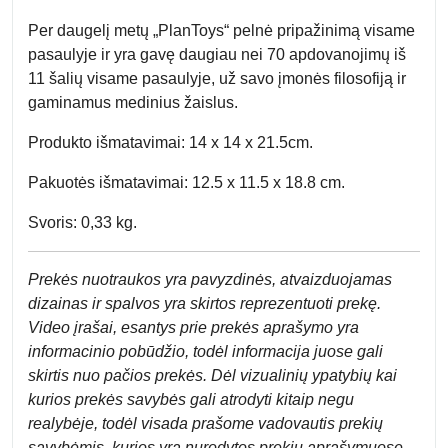
Per daugelį metų „PlanToys“ pelnė pripažinimą visame
pasaulyje ir yra gavę daugiau nei 70 apdovanojimų iš
11 šalių visame pasaulyje, už savo įmonės filosofiją ir
gaminamus medinius žaislus.
Produkto išmatavimai: 14 x 14 x 21.5cm.
Pakuotės išmatavimai: 12.5 x 11.5 x 18.8 cm.
Svoris: 0,33 kg.
Prek
ės nuotraukos yra pavyzdinės,
atvaizduojamas
dizainas ir spalvos yra skirtos reprezentuoti prekę.
Video įrašai, esantys prie prekės aprašymo yra
informacinio pobūdžio, todėl informacija juose gali
skirtis nuo pačios prekės. Dėl vizualinių ypatybių kai
kurios prekės savybės gali atrodyti kitaip negu
realybėje, todėl visada prašome vadovautis prekių
savybėmis, kurios yra nurodytos prekių aprašymuose.