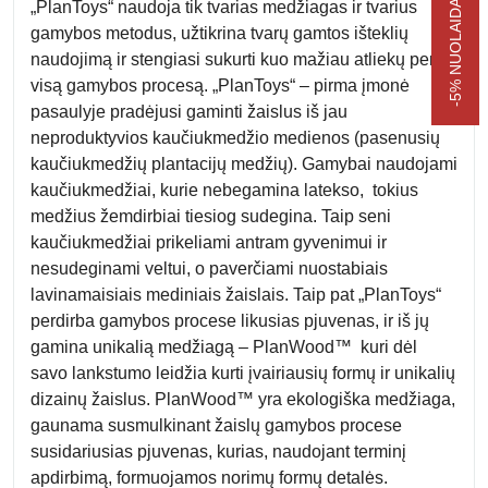
„PlanToys“ naudoja tik tvarias medžiagas ir tvarius
gamybos metodus, užtikrina tvarų gamtos išteklių
naudojimą ir stengiasi sukurti kuo mažiau atliekų per
visą gamybos procesą. „PlanToys“ – pirma įmonė
pasaulyje pradėjusi gaminti žaislus iš jau
neproduktyvios kaučiukmedžio medienos (pasenusių
kaučiukmedžių plantacijų medžių). Gamybai naudojami
kaučiukmedžiai, kurie nebegamina latekso, tokius
medžius žemdirbiai tiesiog sudegina. Taip seni
kaučiukmedžiai prikeliami antram gyvenimui ir
nesudeginami veltui, o paverčiami nuostabiais
lavinamaisiais mediniais žaislais. Taip pat „PlanToys“
perdirba gamybos procese likusias pjuvenas, ir iš jų
gamina unikalią medžiagą – PlanWood™ kuri dėl
savo lankstumo leidžia kurti įvairiausių formų ir unikalių
dizainų žaislus. PlanWood™ yra ekologiška medžiaga,
gaunama susmulkinant žaislų gamybos procese
susidariusias pjuvenas, kurias, naudojant terminį
apdirbimą, formuojamos norimų formų detalės.