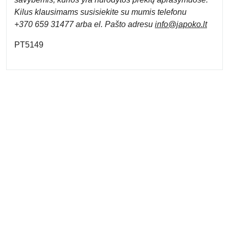
Kilus klausimams susisiekite su mumis telefonu
+370 659 31477 arba el. Pa
što adresu
info
@japoko.lt
PT5149