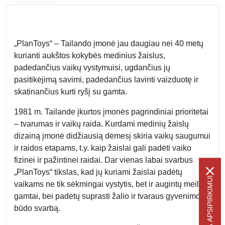
„PlanToys“ –
Tailando
įmonė jau
daugiau nei 40 metų
kurianti aukštos kokybės medinius žaislus
,
padedančius vaikų vystymuisi, ugdančius jų
pasitikėjimą savimi, padedančius lavinti vaizduotę ir
skatinančius kurti ryšį su gamta.
1981 m. Tailande įkurtos įmonės pagrindiniai prioritetai
– tvarumas ir vaikų raida. Kurdami medinių žaislų
dizainą įmonė didžiausią dėmesį skiria vaikų saugumui
ir raidos etapams, t.y. kaip žaislai gali padėti vaiko
fizinei ir pažintinei raidai. Dar vienas labai svarbus
„PlanToys“ tikslas, kad jų kuriami žaislai padėtų
-5% NUOLAIDA APSIPIRKIMUI
vaikams ne tik sėkmingai vystytis, bet ir augintų meilę
gamtai, bei padėtų suprasti žalio ir tvaraus gyvenimo
būdo svarbą.