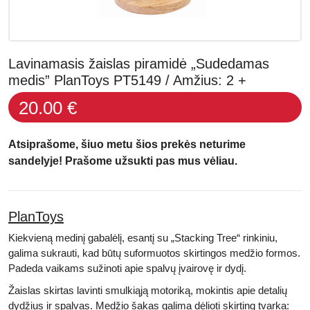
Lavinamasis žaislas piramidė „Sudedamas
medis” PlanToys PT5149 / Amžius: 2 +
20.00 €
Atsiprašome, šiuo metu šios prekės neturime
sandelyje! Prašome užsukti pas mus vėliau.
PlanToys
Kiekvieną medinį gabalėlį, esantį su „Stacking Tree“ rinkiniu,
galima sukrauti, kad būtų suformuotos skirtingos medžio formos.
Padeda vaikams sužinoti apie spalvų įvairovę ir dydį.
Žaislas skirtas lavinti smulkiąją motoriką, mokintis apie detalių
dydžius ir spalvas. Medžio šakas galima dėlioti skirting tvarka: