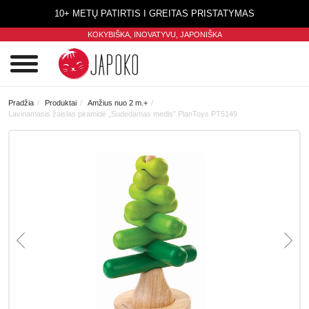
10+ METŲ PATIRTIS I GREITAS PRISTATYMAS
KOKYBIŠKA, INOVATYVU,
JAPONIŠKA
0
Pradžia
Produktai
Amžius nuo 2 m.+
Lavinamasis žaislas piramidė „Sudedamas medis” PlanToys PT5149