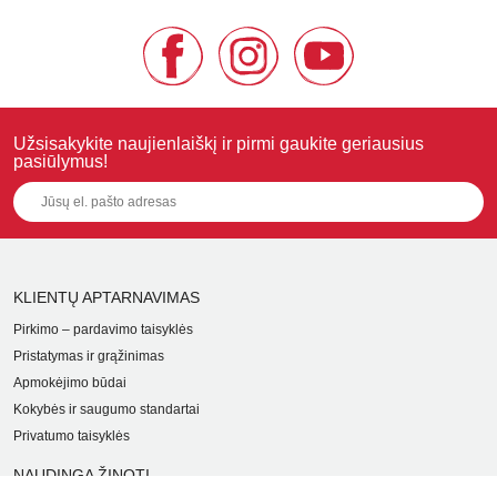
Užsisakykite naujienlaiškį ir pirmi gaukite geriausius
pasiūlymus!
KLIENTŲ APTARNAVIMAS
Pirkimo – pardavimo taisyklės
Pristatymas ir grąžinimas
Apmokėjimo būdai
Kokybės ir saugumo standartai
Privatumo taisyklės
NAUDINGA ŽINOTI