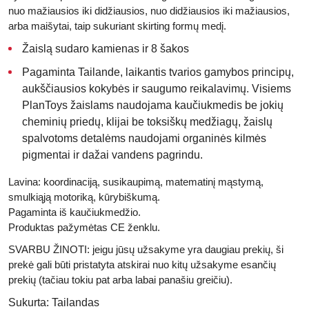
nuo mažiausios iki didžiausios, nuo didžiausios iki mažiausios,
arba maišytai, taip sukuriant skirting formų medį.
Žaislą sudaro kamienas ir 8 šakos
Pagaminta
Tailande
, laikantis tvarios gamybos principų,
aukščiausios kokybės ir saugumo reikalavimų. Visiems
PlanToys žaislams naudojama kaučiukmedis be jokių
cheminių priedų, klijai be toksiškų medžiagų, žaislų
spalvotoms detalėms naudojami organinės kilmės
pigmentai ir dažai vandens pagrindu.
Lavina:
koordinaciją, susikaupimą, matematinį mąstymą,
smulkiąją motoriką, kūrybiškumą.
Pagaminta iš kaučiukmedžio.
Produktas pažymėtas
CE
ženklu.
SVARBU ŽINOTI
: jeigu jūsų užsakyme yra daugiau prekių, ši
prekė gali būti pristatyta atskirai nuo kitų užsakyme esančių
prekių (tačiau tokiu pat arba labai panašiu greičiu).
Sukurta:
Tailandas