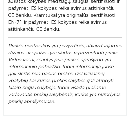
aukštos kokybės medžiagų, saugūs, sertifikuoti ir
pažymėti ES kokybės reikalavimus atitinkančiu
CE ženklu. Kramtukai yra originalūs, sertifikuoti
EN-71 ir pažymėti ES kokybės reikalavimus
atitinkančiu CE ženklu.
Prek
ės nuotraukos yra pavyzdinės,
atvaizduojamas
dizainas ir spalvos yra skirtos reprezentuoti prekę.
Video įrašai, esantys prie prekės aprašymo yra
informacinio pobūdžio, todėl informacija juose
gali skirtis nuo pačios prekės. Dėl vizualinių
ypatybių kai kurios prekės savybės gali atrodyti
kitaip negu realybėje, todėl visada prašome
vadovautis prekių savybėmis, kurios yra nurodytos
prekių aprašymuose.