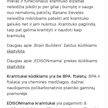
mielas ir funkcionalus kramtuko dizainas
neleidžia įsikišti jo per giliai į burnytę ir saugo
nuo nemalonių patirčių. Banano žievelės
neleidžia mikrobams patekti ant kramtuko
galiuko net ir jam nukritus. Kramtuko pagrindą
taip pat galima kramtyti ir naudoti kaip
kramtuką.
Daugiau apie „Brain Builders“ žaislus kūdikiams
skaitykite
.
Daugiau apie „EDISONmama“ prekes kūdikiams
skaitykite
.
Kramtukai kūdikiams yra be BPA, ftalatų.
BPA ir
ftalatai yra cheminės medžiagos, dažnai
naudojamos polikarbonatinio plastiko gaminių
pramonėje.
EDISONmama kramtukai
yra pagaminti iš