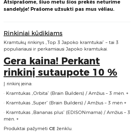
Atsiprašome, šiuo metu šios prekės neturime
sandelyje! Prašome užsukti pas mus vėliau.
Rinkiniai kūdikiams
Kramtukų rinkinys „Top 3 Japoko kramtukai“ – tai 3
populiariausi ir perkamiausi Japoko kramtukai.
Gera kaina! Perkant
rinkinį sutaupote 10 %
Į rinkinį įeina:
· Kramtukas „Orbita“ (Brain Builders) / Amžius – 3 mėn. +
· Kramtukas „Super“ (Brain Builders) / Amžius – 3 mėn +
· Kramtukas „Bananas plus“ (EDISONmama) / Amžius – 3
mėn. +
Produktai pažymėti
CE
ženklu.