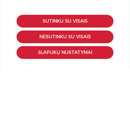
SUTINKU SU VISAIS
KLIENTŲ APTARNAVIMAS
Pirkimo – pardavimo taisyklės
NESUTINKU SU VISAIS
Pristatymas ir grąžinimas
Apmokėjimo būdai
SLAPUKŲ NUSTATYMAI
Kokybės ir saugumo standartai
Privatumo taisyklės
NAUDINGA ŽINOTI
Tinklaraštis
Kodomo edukacijos
Kūrybinės dirbtuvės
LaQ konkursas
LaQ konstravimo schemos
Ugdymo įstaigoms
Kur įsigyti
Didmena