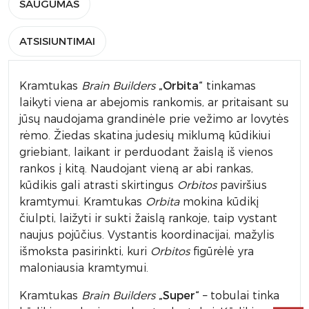
SAUGUMAS
ATSISIUNTIMAI
Kramtukas
Brain Builders
„Orbita“
tinkamas
laikyti viena ar abejomis rankomis, ar pritaisant su
jūsų naudojama grandinėle prie vežimo ar lovytės
rėmo. Žiedas skatina judesių miklumą kūdikiui
griebiant, laikant ir perduodant žaislą iš vienos
rankos į kitą. Naudojant vieną ar abi rankas,
kūdikis gali atrasti skirtingus
Orbitos
paviršius
kramtymui. Kramtukas
Orbita
mokina kūdikį
čiulpti, laižyti ir sukti žaislą rankoje, taip vystant
naujus pojūčius. Vystantis koordinacijai, mažylis
išmoksta pasirinkti, kuri
Orbitos
figūrėlė yra
maloniausia kramtymui.
Kramtukas
Brain Builders
„Super“
– tobulai tinka