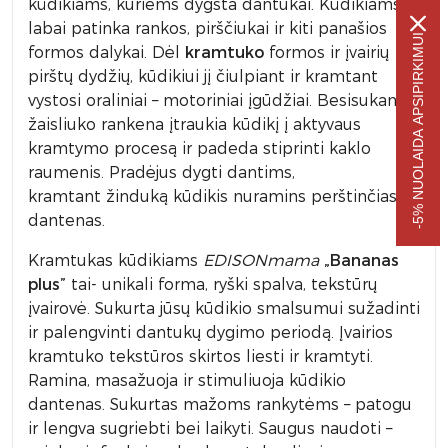
kūdikiams, kuriems dygsta dantukai. Kūdikiams
labai patinka rankos, pirščiukai ir kiti panašios
-5% NUOLAIDA APSIPIRKIMUI
formos dalykai. Dėl
kramtuko
formos ir įvairių
pirštų dydžių, kūdikiui jį čiulpiant ir kramtant
vystosi oraliniai – motoriniai įgūdžiai. Besisukanti
žaisliuko rankena įtraukia kūdikį į aktyvaus
kramtymo procesą ir padeda stiprinti kaklo
raumenis. Pradėjus dygti dantims,
kramtant žinduką kūdikis nuramins perštinčias
dantenas.
Kramtukas kūdikiams
EDISONmama
„Bananas
plus”
tai- unikali forma, ryški spalva, tekstūrų
įvairovė. Sukurta jūsų kūdikio smalsumui sužadinti
ir palengvinti dantukų dygimo periodą. Įvairios
kramtuko tekstūros skirtos liesti ir kramtyti.
Ramina, masažuoja ir stimuliuoja kūdikio
dantenas. Sukurtas mažoms rankytėms – patogu
ir lengva sugriebti bei laikyti. Saugus naudoti –