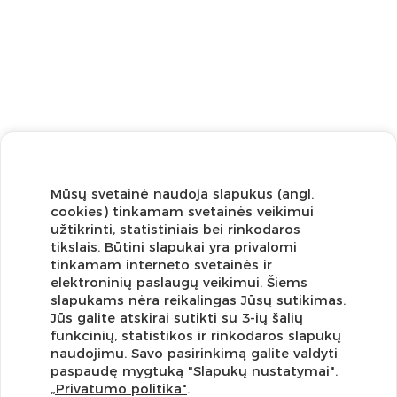
Mūsų svetainė naudoja slapukus (angl.
cookies) tinkamam svetainės veikimui
užtikrinti, statistiniais bei rinkodaros
tikslais. Būtini slapukai yra privalomi
tinkamam interneto svetainės ir
elektroninių paslaugų veikimui. Šiems
slapukams nėra reikalingas Jūsų sutikimas.
Jūs galite atskirai sutikti su 3-ių šalių
funkcinių, statistikos ir rinkodaros slapukų
Užsisakykite naujienlaiškį ir pirmi gaukite geriausius
naudojimu. Savo pasirinkimą galite valdyti
pasiūlymus!
paspaudę mygtuką "Slapukų nustatymai".
„Privatumo politika"
.