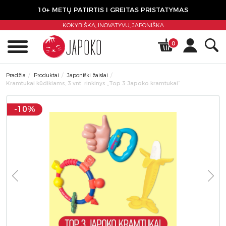
10+ METŲ PATIRTIS I GREITAS PRISTATYMAS
KOKYBIŠKA, INOVATYVU,
JAPONIŠKA
0
Pradžia
Produktai
Japoniški žaislai
Kramtukai kūdikiams, 3 vnt. rinkinys „Top 3 Japoko kramtukai“
-10%