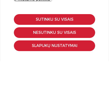
SUTINKU SU VISAIS
KLIENTŲ APTARNAVIMAS
Pirkimo – pardavimo taisyklės
NESUTINKU SU VISAIS
Pristatymas ir grąžinimas
Apmokėjimo būdai
SLAPUKŲ NUSTATYMAI
Kokybės ir saugumo standartai
Privatumo taisyklės
NAUDINGA ŽINOTI
Tinklaraštis
Kodomo edukacijos
Kūrybinės dirbtuvės
LaQ konkursas
LaQ konstravimo schemos
Ugdymo įstaigoms
Kur įsigyti
Didmena