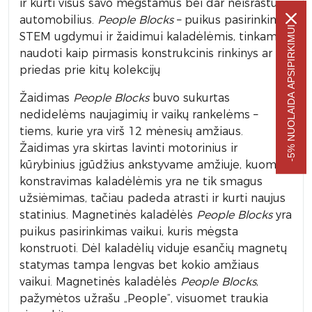
ir kurti visus savo mėgstamus bei dar neišrastus
automobilius.
People Blocks
– puikus pasirinkimas
-5% NUOLAIDA APSIPIRKIMUI
STEM ugdymui ir žaidimui kaladėlėmis, tinkamas
naudoti kaip pirmasis konstrukcinis rinkinys ar
priedas prie kitų kolekcijų
Žaidimas
People Blocks
buvo sukurtas
nedidelėms naujagimių ir vaikų rankelėms –
tiems, kurie yra virš 12 mėnesių amžiaus.
Žaidimas yra skirtas lavinti motorinius ir
kūrybinius įgūdžius ankstyvame amžiuje, kuomet
konstravimas kaladėlėmis yra ne tik smagus
užsiėmimas, tačiau padeda atrasti ir kurti naujus
statinius. Magnetinės kaladėlės
People Blocks
yra
puikus pasirinkimas vaikui, kuris mėgsta
konstruoti. Dėl kaladėlių viduje esančių magnetų
statymas tampa lengvas bet kokio amžiaus
vaikui. Magnetinės kaladėlės
People Blocks
,
pažymėtos užrašu „People”, visuomet traukia