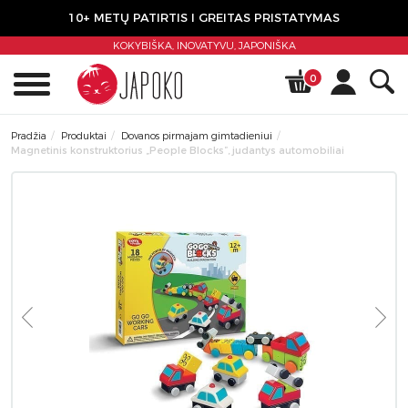
10+ METŲ PATIRTIS I GREITAS PRISTATYMAS
KOKYBIŠKA, INOVATYVU,
JAPONIŠKA
0
Pradžia
Produktai
Dovanos pirmajam gimtadieniui
Magnetinis konstruktorius „People Blocks”, judantys automobiliai