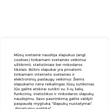
Mūsų svetainė naudoja slapukus (angl.
cookies) tinkamam svetainės veikimui
užtikrinti, statistiniais bei rinkodaros
tikslais. Būtini slapukai yra privalomi
tinkamam interneto svetainės ir
elektroninių paslaugų veikimui. Šiems
slapukams nėra reikalingas Jūsų sutikimas.
Jūs galite atskirai sutikti su 3-ių šalių
funkcinių, statistikos ir rinkodaros slapukų
Užsisakykite naujienlaiškį ir pirmi gaukite geriausius
naudojimu. Savo pasirinkimą galite valdyti
pasiūlymus!
paspaudę mygtuką "Slapukų nustatymai".
„Privatumo politika"
.