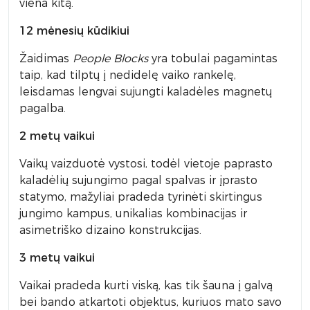
viena kitą.
12 mėnesių kūdikiui
Žaidimas
People Blocks
yra tobulai pagamintas
taip, kad tilptų į nedidelę vaiko rankelę,
leisdamas lengvai sujungti kaladėles magnetų
pagalba.
2 metų vaikui
Vaikų vaizduotė vystosi, todėl vietoje paprasto
kaladėlių sujungimo pagal spalvas ir įprasto
statymo, mažyliai pradeda tyrinėti skirtingus
jungimo kampus, unikalias kombinacijas ir
asimetriško dizaino konstrukcijas.
3 metų vaikui
Vaikai pradeda kurti viską, kas tik šauna į galvą
bei bando atkartoti objektus, kuriuos mato savo