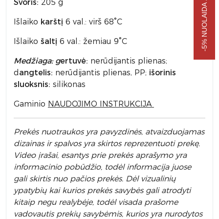
-5% NUOLAIDA APSIPIRKIMUI
Svoris:
205 g
Išlaiko
karštį
6 val.: virš 68°C
Išlaiko
šaltį
6 val.: žemiau 9°C
Medžiaga: g
ertuvė:
nerūdijantis plienas;
d
angtelis:
nerūdijantis plienas, PP;
išorinis
sluoksnis:
silikonas
Gaminio
NAUDOJIMO INSTRUKCIJA
Prek
ės nuotraukos yra pavyzdinės,
atvaizduojamas
dizainas ir spalvos yra skirtos reprezentuoti prekę.
Video įrašai, esantys prie prekės aprašymo yra
informacinio pobūdžio, todėl informacija juose
gali skirtis nuo pačios prekės. Dėl vizualinių
ypatybių kai kurios prekės savybės gali atrodyti
kitaip negu realybėje, todėl visada prašome
vadovautis prekių savybėmis, kurios yra nurodytos