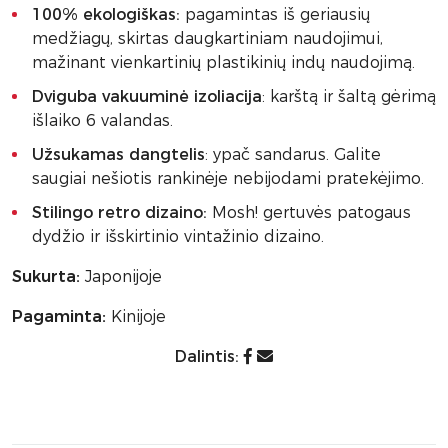
100% ekologiškas:
pagamintas iš geriausių
medžiagų, skirtas daugkartiniam naudojimui,
mažinant vienkartinių plastikinių indų naudojimą.
Dviguba vakuuminė izoliacija
: karštą ir šaltą gėrimą
išlaiko 6 valandas.
Užsukamas dangtelis
: ypač sandarus. Galite
saugiai nešiotis rankinėje nebijodami pratekėjimo.
Stilingo retro dizaino:
Mosh! gertuvės patogaus
dydžio ir išskirtinio vintažinio dizaino.
Sukurta:
Japonijoje
Pagaminta:
Kinijoje
Dalintis: