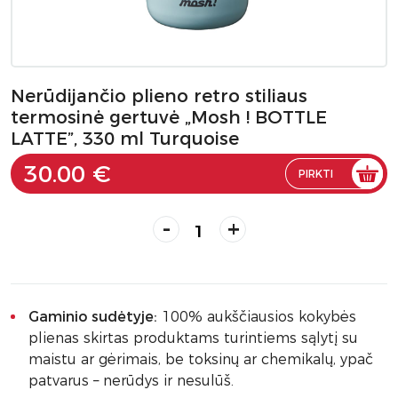
Nerūdijančio plieno retro stiliaus
termosinė gertuvė „Mosh ! BOTTLE
LATTE”, 330 ml Turquoise
30.00 €
PIRKTI
-
+
Gaminio sudėtyje:
100% aukščiausios kokybės
plienas skirtas produktams turintiems sąlytį su
maistu ar gėrimais, be toksinų ar chemikalų, ypač
patvarus – nerūdys ir nesulūš.