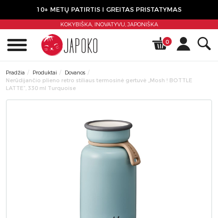
10+ METŲ PATIRTIS I GREITAS PRISTATYMAS
KOKYBIŠKA, INOVATYVU,
JAPONIŠKA
0
Pradžia
Produktai
Dovanos
Nerūdijančio plieno retro stiliaus termosinė gertuvė „Mosh ! BOTTLE
LATTE”, 330 ml Turquoise