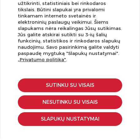
užtikrinti, statistiniais bei rinkodaros
tikslais. Būtini slapukai yra privalomi
tinkamam interneto svetainės ir
elektroninių paslaugų veikimui. Šiems
slapukams nėra reikalingas Jūsų sutikimas.
Jūs galite atskirai sutikti su 3-ių šalių
funkcinių, statistikos ir rinkodaros slapukų
Užsisakykite naujienlaiškį ir pirmi gaukite geriausius
naudojimu. Savo pasirinkimą galite valdyti
pasiūlymus!
paspaudę mygtuką "Slapukų nustatymai".
„Privatumo politika"
.
SUTINKU SU VISAIS
KLIENTŲ APTARNAVIMAS
Pirkimo – pardavimo taisyklės
NESUTINKU SU VISAIS
Pristatymas ir grąžinimas
Apmokėjimo būdai
SLAPUKŲ NUSTATYMAI
Kokybės ir saugumo standartai
Privatumo taisyklės
NAUDINGA ŽINOTI