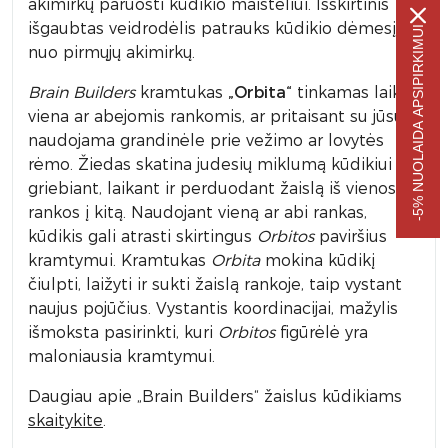
akimirkų paruošti kūdikio maisteliui. Išskirtinis
išgaubtas veidrodėlis patrauks kūdikio dėmesį
-5% NUOLAIDA APSIPIRKIMUI
nuo pirmųjų akimirkų.
Brain Builders
kramtukas
„Orbita“
tinkamas laikyti
viena ar abejomis rankomis, ar pritaisant su jūsų
naudojama grandinėle prie vežimo ar lovytės
rėmo. Žiedas skatina judesių miklumą kūdikiui
griebiant, laikant ir perduodant žaislą iš vienos
rankos į kitą. Naudojant vieną ar abi rankas,
kūdikis gali atrasti skirtingus
Orbitos
paviršius
kramtymui. Kramtukas
Orbita
mokina kūdikį
čiulpti, laižyti ir sukti žaislą rankoje, taip vystant
naujus pojūčius. Vystantis koordinacijai, mažylis
išmoksta pasirinkti, kuri
Orbitos
figūrėlė yra
maloniausia kramtymui.
Daugiau apie „Brain Builders“ žaislus kūdikiams
skaitykite
.