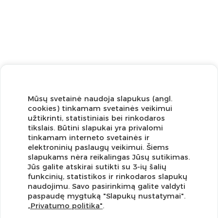
Mūsų svetainė naudoja slapukus (angl.
cookies) tinkamam svetainės veikimui
užtikrinti, statistiniais bei rinkodaros
tikslais. Būtini slapukai yra privalomi
tinkamam interneto svetainės ir
elektroninių paslaugų veikimui. Šiems
slapukams nėra reikalingas Jūsų sutikimas.
Jūs galite atskirai sutikti su 3-ių šalių
funkcinių, statistikos ir rinkodaros slapukų
Užsisakykite naujienlaiškį ir pirmi gaukite geriausius
naudojimu. Savo pasirinkimą galite valdyti
pasiūlymus!
paspaudę mygtuką "Slapukų nustatymai".
„Privatumo politika"
.