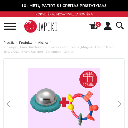
10+ METŲ PATIRTIS I GREITAS PRISTATYMAS
KOKYBIŠKA, INOVATYVU,
JAPONIŠKA
0
Pradžia
Produktai
Akcijos
Rinkinys „Brain Builders” veidrodinis kamuolėlis „Magiški Atspindžiai“
+DOVANA „Brain Builders” žaisliukas „Orbita“