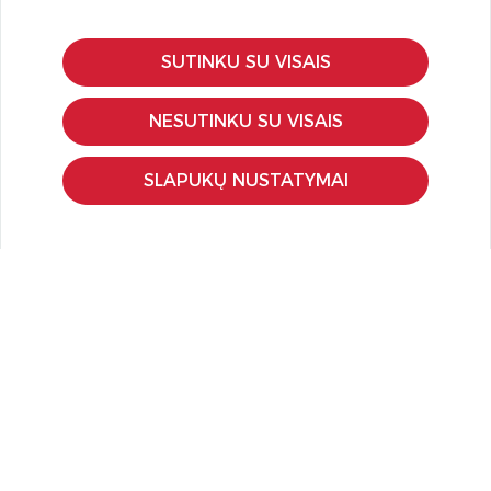
SUTINKU SU VISAIS
KLIENTŲ APTARNAVIMAS
Pirkimo – pardavimo taisyklės
NESUTINKU SU VISAIS
Pristatymas ir grąžinimas
Apmokėjimo būdai
SLAPUKŲ NUSTATYMAI
Kokybės ir saugumo standartai
Privatumo taisyklės
NAUDINGA ŽINOTI
Tinklaraštis
Kodomo edukacijos
Kūrybinės dirbtuvės
LaQ konkursas
LaQ konstravimo schemos
Ugdymo įstaigoms
Kur įsigyti
Didmena