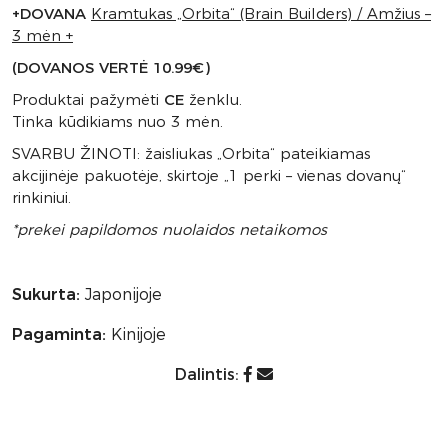
+DOVANA
Kramtukas „Orbita“ (Brain Builders) / Amžius –
3 mėn +
(DOVANOS VERTĖ
10.99€)
Produktai pažymėti
CE
ženklu.
Tinka kūdikiams nuo 3 mėn.
SVARBU ŽINOTI: žaisliukas „Orbita“ pateikiamas
akcijinėje pakuotėje, skirtoje „1 perki – vienas dovanų“
rinkiniui.
*prekei papildomos nuolaidos netaikomos
Sukurta:
Japonijoje
Pagaminta:
Kinijoje
Dalintis: