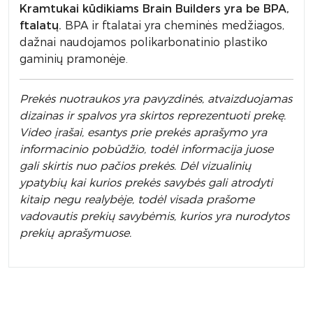
Kramtukai kūdikiams Brain Builders yra be BPA,
ftalatų.
BPA ir ftalatai yra cheminės medžiagos,
dažnai naudojamos polikarbonatinio plastiko
gaminių pramonėje.
Prek
ės nuotraukos yra pavyzdinės,
atvaizduojamas
dizainas ir spalvos yra skirtos reprezentuoti prekę.
Video įrašai, esantys prie prekės aprašymo yra
informacinio pobūdžio, todėl informacija juose
gali skirtis nuo pačios prekės. Dėl vizualinių
ypatybių kai kurios prekės savybės gali atrodyti
kitaip negu realybėje, todėl visada prašome
vadovautis prekių savybėmis, kurios yra nurodytos
prekių aprašymuose.